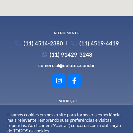
ATENDIMENTO
(11) 4514-2380
(11) 4519-4419
(11) 91429-3248
comercial@eolotec.com.br
ENDEREÇO:
Av. Santa Lúcia, nº 170 - Santa Cecilia - Mauá - SP
Usamos cookies em nosso site para fornecer a experiência
mais relevante, lembrando suas preferências e visitas
repetidas. Ao clicar em “Aceitar”, concorda com a utilização
de TODOS os cookies.
Uma empresa do grupo
CVS MECÂNICA INDUSTRIAL LTDA