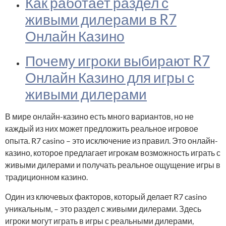
Как работает раздел с
живыми дилерами в R7
Онлайн Казино
Почему игроки выбирают R7
Онлайн Казино для игры с
живыми дилерами
В мире онлайн-казино есть много вариантов, но не
каждый из них может предложить реальное игровое
опыта. R7 casino – это исключение из правил. Это онлайн-
казино, которое предлагает игрокам возможность играть с
живыми дилерами и получать реальное ощущение игры в
традиционном казино.
Один из ключевых факторов, который делает R7 casino
уникальным, – это раздел с живыми дилерами. Здесь
игроки могут играть в игры с реальными дилерами,