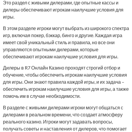
Это раздел с живыми дилерами, где опытные кассы и
дилеры обеспечивают игрокам наилучшие условия для
игры.
В этом разделе игроки могут выбрать из широкого спектра
игр, включая покер, бэккар, бинго и другие. Каждая игра
имеет свой уникальный стиль и правила, но все они
управляются опытными дилерами, которые
обеспечивают игрокам наилучшие условия для игры.
Дилеры в R7 Онлайн Казино проходят строгий отбор и
обучение, чтобы обеспечить игрокам наилучшие условия
для игры. Они знают правила каждой игры, и их задача –
обеспечить игрокам наилучшие условия для игры, а также
помочь им в случае необходимости.
В разделе с живыми дилерами игроки могут общаться с
дилерами в реальном времени, что создает атмосферу
реального казино. Игроки могут задавать вопросы,
получать советы и наставления от дилеров, что помогает