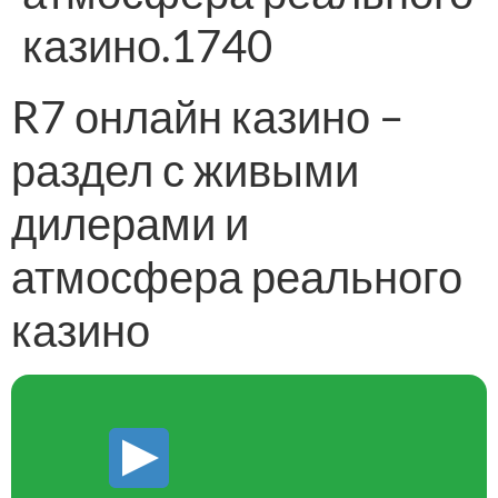
казино.1740
R7 онлайн казино –
раздел с живыми
дилерами и
атмосфера реального
казино