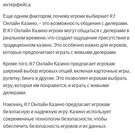
интерфейса.
Еще одним фактором, почему игроки выбирают R7
Онлайн Казино, – это возможность общения с дилерами.
В R7 Онлайн Казино игроки могут общаться с дилерами в
реальном времени, что создает ощущение присутствия в
традиционном казино. Это особенно важно для игроков,
которые предпочитают играть с живыми дилерами.
Кроме того, R7 Онлайн Казино предлагает игрокам
широкий выбор игровых опций, включая карточные игры,
рулетку, бинго и другие. Это позволяет игрокам выбрать
игру, которая им понравится, и играть с живыми
дилерами.
Наконец, R7 Онлайн Казино предлагает игрокам
безопасную и надежную игру. Казино использует
современные технологии безопасности, чтобы
обеспечить безопасность игроков и их данных.