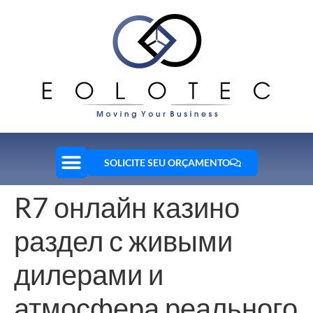
SOLICITE SEU ORÇAMENTO
R7 онлайн казино
раздел с живыми
дилерами и
атмосфера реального