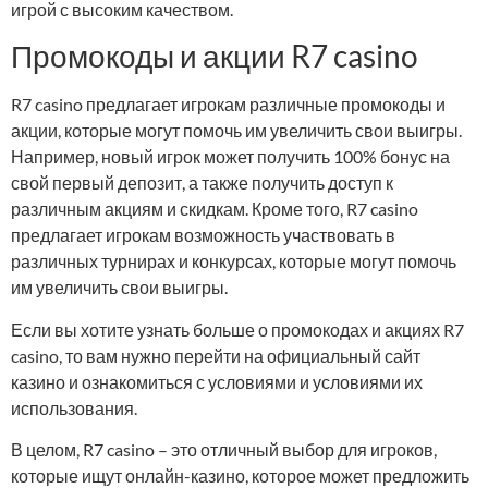
игрой с высоким качеством.
Промокоды и акции R7 casino
R7 casino предлагает игрокам различные промокоды и
акции, которые могут помочь им увеличить свои выигры.
Например, новый игрок может получить 100% бонус на
свой первый депозит, а также получить доступ к
различным акциям и скидкам. Кроме того, R7 casino
предлагает игрокам возможность участвовать в
различных турнирах и конкурсах, которые могут помочь
им увеличить свои выигры.
Если вы хотите узнать больше о промокодах и акциях R7
casino, то вам нужно перейти на официальный сайт
казино и ознакомиться с условиями и условиями их
использования.
В целом, R7 casino – это отличный выбор для игроков,
которые ищут онлайн-казино, которое может предложить