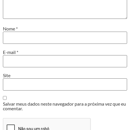
Nome
*
E-mail
*
Site
Salvar meus dados neste navegador para a próxima vez que eu
comentar.