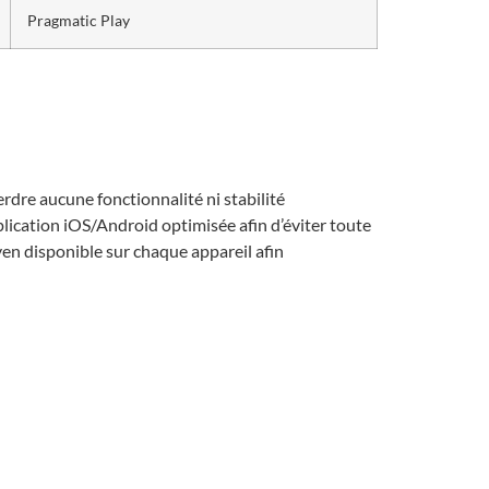
Pragmatic Play
rdre aucune fonctionnalité ni stabilité
cation iOS/Android optimisée afin d’éviter toute
en disponible sur chaque appareil afin