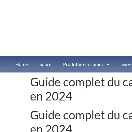
Home
Sobre
Produtos e Insumos
Servi
Guide complet du cas
en 2024
Guide complet du cas
en 2024