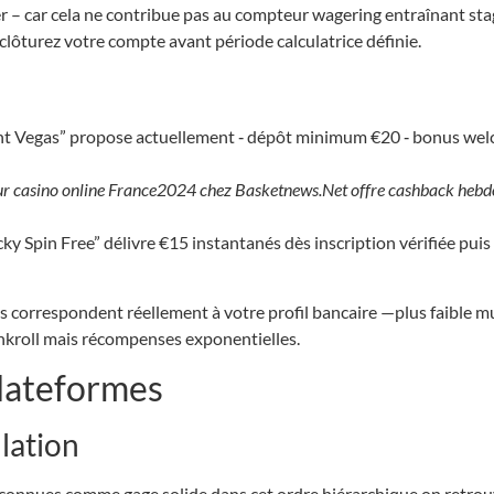
er – car cela ne contribue pas au compteur wagering entraînant st
lôturez votre compte avant période calculatrice définie.​
ht Vegas” propose actuellement ‑ dépôt minimum €20 ‑ bonus welc
eur casino online France2024 chez Basketnews.Net offre cashback hebdo 
 Spin Free” délivre €15 instantanés dès inscription vérifiée puis
s correspondent réellement à votre profil bancaire —plus faible mu
ankroll mais récompenses exponentielles.
 plateformes
ulation
connues comme gage solide.dans cet ordre hiérarchique on retro