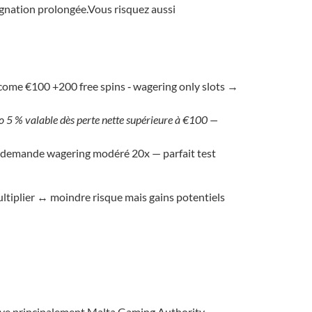
agnation prolongée.Vous risquez aussi
ome €100 +200 free spins ‑ wagering only slots →
‎5 %‎ valable dès perte nette supérieure à €100 —
 demande wagering modéré ‎20x‎ — parfait test
ltiplier ↔️ moindre risque mais gains potentiels
uve principalement Malta Gaming Authority