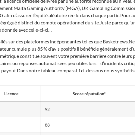
st la licence officielle délivrée par une autorité reconnue au nivea
agrément Malta Gaming Authority (MGA), UK Gambling Commissio
fin d’assurer l’équité aléatoire réelle dans chaque partie.Pour a
ségrégué distinct du compte opérationnel du site.Juste parce qu’u
te donnée avec celle-ci-ci…
liés sur des plateformes indépendantes telles que Basketnews.Net,
eur cumule plus 85 % d’avis positifs il bénéficie généralement d’un
 métrique constitue souvent votre première barrière contre leurs
aires ou réponses automatisées peu utiles lors d’incidents critiq
is payout.Dans notre tableau comparatif ci-dessous nous synthétis
Licence
Score réputation*
92
88