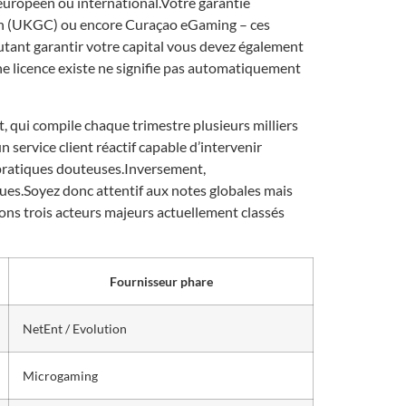
u européen ou international.Votre garantie
n (UKGC) ou encore Curaçao eGaming – ces
utant garantir votre capital vous devez également
ne licence existe ne signifie pas automatiquement
 qui compile chaque trimestre plusieurs milliers
 service client réactif capable d’intervenir
 pratiques douteuses.Inversement,
ues.Soyez donc attentif aux notes globales mais
ons trois acteurs majeurs actuellement classés
Fournisseur phare
NetEnt / Evolution
Microgaming