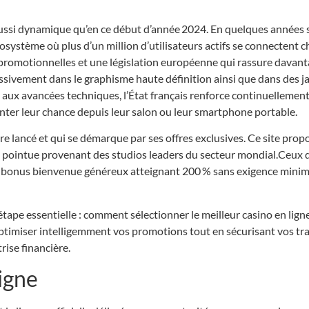
aussi dynamique qu’en ce début d’année 2024. En quelques années s
ystème où plus d’un million d’utilisateurs actifs se connectent ch
s promotionnelles et une législation européenne qui rassure davanta
ssivement dans le graphisme haute définition ainsi que dans des jac
nt aux avancées techniques, l’État français renforce continuelleme
enter leur chance depuis leur salon ou leur smartphone portable.
tre lancé et qui se démarque par ses offres exclusives. Ce site pro
 pointue provenant des studios leaders du secteur mondial.Ceux q
un bonus bienvenue généreux atteignant 200 % sans exigence mini
pe essentielle : comment sélectionner le meilleur casino en ligne 
optimiser intelligemment vos promotions tout en sécurisant vos tr
rise financière.
ligne