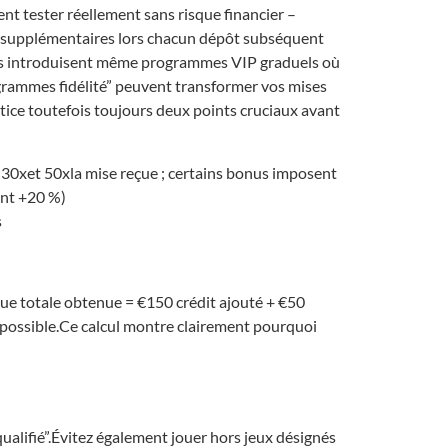
ent tester réellement sans risque financier –
 % supplémentaires lors chacun dépôt subséquent
es introduisent même programmes VIP graduels où
grammes fidélité” peuvent transformer vos mises
tice toutefois toujours deux points cruciaux avant
30xet 50xla mise reçue ; certains bonus imposent
ent +20 %)
s
ue totale obtenue = €150 crédit ajouté + €50
 possible.Ce calcul montre clairement pourquoi
alifié”.Évitez également jouer hors jeux désignés