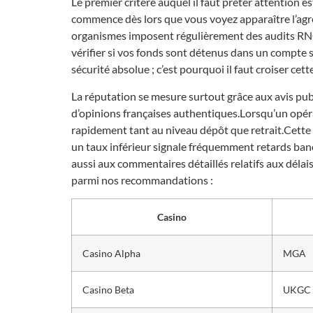
Le premier critère auquel il faut prêter attention e
commence dès lors que vous voyez apparaître l’
organismes imposent régulièrement des audits RNG a
vérifier si vos fonds sont détenus dans un compte 
sécurité absolue ; c’est pourquoi il faut croiser cet
La réputation se mesure surtout grâce aux avis pub
d’opinions françaises authentiques.Lorsqu’un opérat
rapidement tant au niveau dépôt que retrait.Cette
un taux inférieur signale fréquemment retards banc
aussi aux commentaires détaillés relatifs aux déla
parmi nos recommandations :
Casino
Casino Alpha
MGA
Casino Beta
UKGC