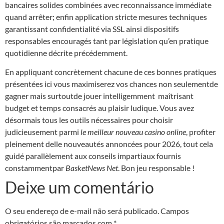
bancaires solides combinées avec reconnaissance immédiate
quand arrêter; enfin application stricte mesures techniques
garantissant confidentialité via SSL ainsi dispositifs
responsables encouragés tant par législation qu’en pratique
quotidienne décrite précédemment.
En appliquant concrètement chacune de ces bonnes pratiques
présentées ici vous maximiserez vos chances non seulementde
gagner mais surtoutde jouer intelligemment ­ maîtrisant
budget et temps consacrés au plaisir ludique.​ Vous avez
désormais tous les outils nécessaires pour choisir
judicieusement parmi
le meilleur nouveau casino online
, profiter
pleinement delle nouveautés annoncées pour 2026, tout cela
guidé parallèlement aux conseils impartiaux fournis
constammentpar
BasketNews Net
. Bon jeu responsable !
Deixe um comentário
O seu endereço de e-mail não será publicado.
Campos
obrigatórios são marcados com
*