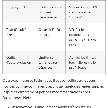
Cryptage SSL
Protection des
S’assurer que l’URL
données
commence par
personnelles
“https://”
Tests d’équité
Garantir l’aléa
Vérifier les
RNG
impartial
certifications
eCOGRA ou iTech
Labs
Outils
Limiter son
Activer les limites
d’auto‑exclusion
temps ou ses
journalières via le
dépenses
profil joueur
Outre ces mesures techniques il est conseillé aux joueurs
novices comme confirmés d’appliquer quelques règles simples
inspirées directement par nos recommandations chez
Basketnews.Net :
Inscrivez-vous uniquement auprès d’opérateurs