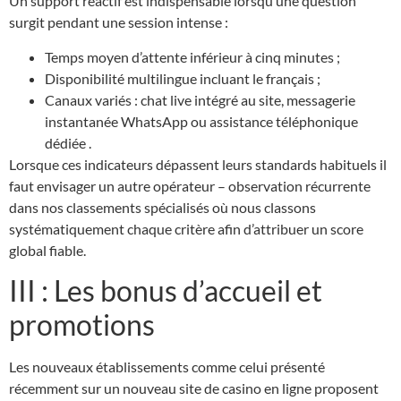
Un support réactif est indispensable lorsqu’une question
surgit pendant une session intense :
Temps moyen d’attente inférieur à cinq minutes ;
Disponibilité multilingue incluant le français ;
Canaux variés : chat live intégré au site, messagerie
instantanée WhatsApp ou assistance téléphonique
dédiée .
Lorsque ces indicateurs dépassent leurs standards habituels il
faut envisager un autre opérateur – observation récurrente
dans nos classements spécialisés où nous classons
systématiquement chaque critère afin d’attribuer un score
global fiable.
III : Les bonus d’accueil et
promotions
Les nouveaux établissements comme celui présenté
récemment sur un nouveau site de casino en ligne proposent