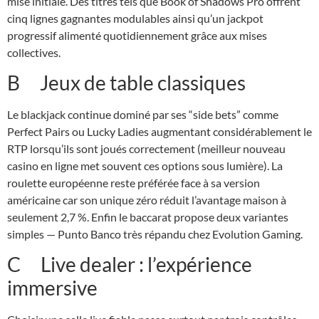
mise initiale. Des titres tels que Book of Shadows Pro offrent
cinq lignes gagnantes modulables ainsi qu’un jackpot
progressif alimenté quotidiennement grâce aux mises
collectives.
B Jeux de table classiques
Le blackjack continue dominé par ses “side bets” comme
Perfect Pairs ou Lucky Ladies augmentant considérablement le
RTP lorsqu’ils sont joués correctement (meilleur nouveau
casino en ligne met souvent ces options sous lumière). La
roulette européenne reste préférée face à sa version
américaine car son unique zéro réduit l’avantage maison à
seulement 2,7 %. Enfin le baccarat propose deux variantes
simples — Punto Banco très répandu chez Evolution Gaming.
C Live dealer : l’expérience
immersive