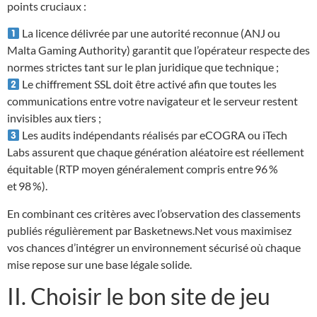
points cruciaux :
La licence délivrée par une autorité reconnue (ANJ ou
Malta Gaming Authority) garantit que l’opérateur respecte des
normes strictes tant sur le plan juridique que technique ;
Le chiffrement SSL doit être activé afin que toutes les
communications entre votre navigateur et le serveur restent
invisibles aux tiers ;
Les audits indépendants réalisés par eCOGRA ou iTech
Labs assurent que chaque génération aléatoire est réellement
équitable (RTP moyen généralement compris entre 96 %
et 98 %).
En combinant ces critères avec l’observation des classements
publiés régulièrement par Basketnews.Net vous maximisez
vos chances d’intégrer un environnement sécurisé où chaque
mise repose sur une base légale solide.
II. Choisir le bon site de jeu