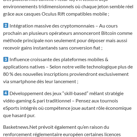
environnements tridimensionnels où chaque jeton semble réel
grâce aux casques Oculus Rift compatibles mobile ;
Intégration massive des cryptomonnaies – Au cours
prochain an plusieurs opérateurs annonceront Bitcoin comme
méthode principale non seulement pour déposer mais aussi
recevoir gains instantanés sans conversion fiat ;
Influence croissante des plateformes mobiles &
applications natives – Selon notre veille technologique plus de
80 % des nouvelles inscriptions proviendront exclusivement
via smartphone dès leur lancement ;
Développement des jeux “skill‑based” mêlant stratégie
vidéo‑gaming & pari traditionnel – Pensez aux tournois
eSports intégrés où compétence joue autant rôle économique
que hasard pur.
Basketnews.Net prévoit également qu’en raison du
renforcement réglementaire européen certaines licences