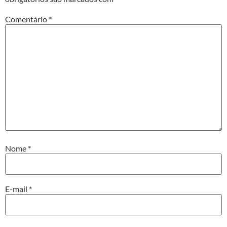
Comentário
*
Nome
*
E-mail
*