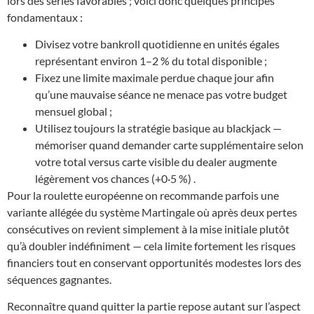
lors des séries favorables ; voici donc quelques principes
fondamentaux :
Divisez votre bankroll quotidienne en unités égales
représentant environ 1–2 % du total disponible ;
Fixez une limite maximale perdue chaque jour afin
qu’une mauvaise séance ne menace pas votre budget
mensuel global ;
Utilisez toujours la stratégie basique au blackjack —
mémoriser quand demander carte supplémentaire selon
votre total versus carte visible du dealer augmente
légèrement vos chances (+0·5 %) .
Pour la roulette européenne on recommande parfois une
variante allégée du système Martingale où après deux pertes
consécutives on revient simplement à la mise initiale plutôt
qu’à doubler indéfiniment — cela limite fortement les risques
financiers tout en conservant opportunités modestes lors des
séquences gagnantes.
Reconnaître quand quitter la partie repose autant sur l’aspect