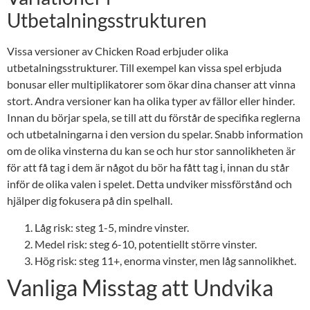
Utbetalningsstrukturen
Vissa versioner av Chicken Road erbjuder olika
utbetalningsstrukturer. Till exempel kan vissa spel erbjuda
bonusar eller multiplikatorer som ökar dina chanser att vinna
stort. Andra versioner kan ha olika typer av fällor eller hinder.
Innan du börjar spela, se till att du förstår de specifika reglerna
och utbetalningarna i den version du spelar. Snabb information
om de olika vinsterna du kan se och hur stor sannolikheten är
för att få tag i dem är något du bör ha fått tag i, innan du står
inför de olika valen i spelet. Detta undviker missförstånd och
hjälper dig fokusera på din spelhall.
Låg risk: steg 1-5, mindre vinster.
Medel risk: steg 6-10, potentiellt större vinster.
Hög risk: steg 11+, enorma vinster, men låg sannolikhet.
Vanliga Misstag att Undvika