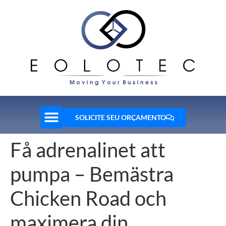
SOLICITE SEU ORÇAMENTO
Få adrenalinet att
pumpa – Bemästra
Chicken Road och
maximera din