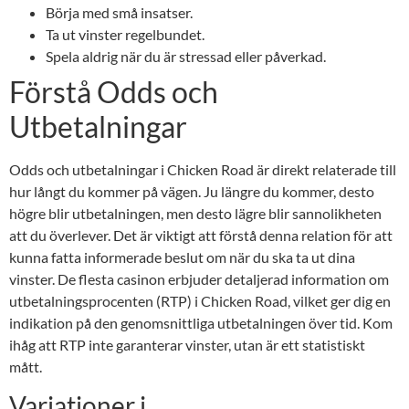
Börja med små insatser.
Ta ut vinster regelbundet.
Spela aldrig när du är stressad eller påverkad.
Förstå Odds och
Utbetalningar
Odds och utbetalningar i Chicken Road är direkt relaterade till
hur långt du kommer på vägen. Ju längre du kommer, desto
högre blir utbetalningen, men desto lägre blir sannolikheten
att du överlever. Det är viktigt att förstå denna relation för att
kunna fatta informerade beslut om när du ska ta ut dina
vinster. De flesta casinon erbjuder detaljerad information om
utbetalningsprocenten (RTP) i Chicken Road, vilket ger dig en
indikation på den genomsnittliga utbetalningen över tid. Kom
ihåg att RTP inte garanterar vinster, utan är ett statistiskt
mått.
Variationer i