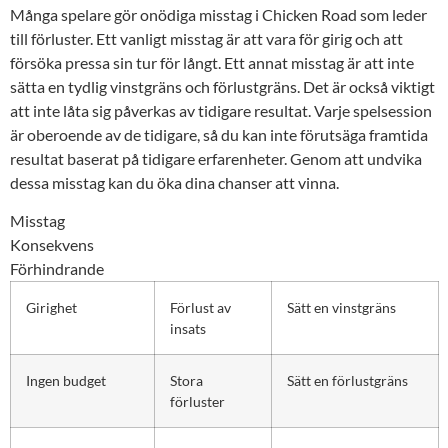
Många spelare gör onödiga misstag i Chicken Road som leder
till förluster. Ett vanligt misstag är att vara för girig och att
försöka pressa sin tur för långt. Ett annat misstag är att inte
sätta en tydlig vinstgräns och förlustgräns. Det är också viktigt
att inte låta sig påverkas av tidigare resultat. Varje spelsession
är oberoende av de tidigare, så du kan inte förutsäga framtida
resultat baserat på tidigare erfarenheter. Genom att undvika
dessa misstag kan du öka dina chanser att vinna.
Misstag
Konsekvens
Förhindrande
Girighet
Förlust av
Sätt en vinstgräns
insats
Ingen budget
Stora
Sätt en förlustgräns
förluster