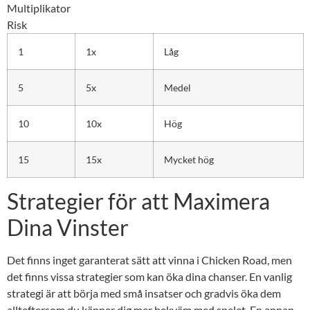
Multiplikator
Risk
1
1x
Låg
5
5x
Medel
10
10x
Hög
15
15x
Mycket hög
Strategier för att Maximera
Dina Vinster
Det finns inget garanterat sätt att vinna i Chicken Road, men
det finns vissa strategier som kan öka dina chanser. En vanlig
strategi är att börja med små insatser och gradvis öka dem
allteftersom du känner dig mer bekväm med spelet. En annan