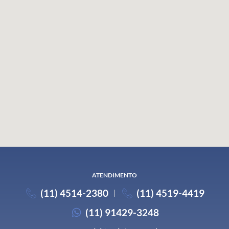
ATENDIMENTO
(11) 4514-2380
(11) 4519-4419
(11) 91429-3248