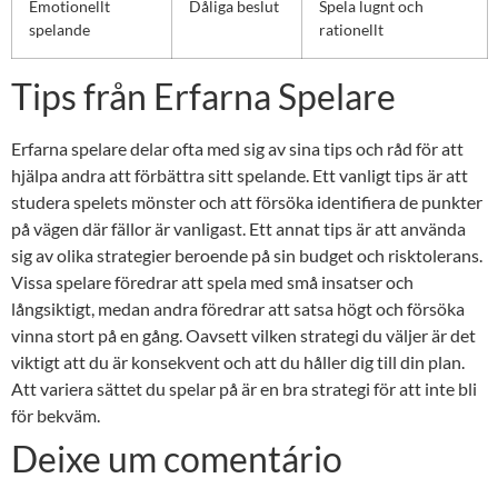
Emotionellt
Dåliga beslut
Spela lugnt och
spelande
rationellt
Tips från Erfarna Spelare
Erfarna spelare delar ofta med sig av sina tips och råd för att
hjälpa andra att förbättra sitt spelande. Ett vanligt tips är att
studera spelets mönster och att försöka identifiera de punkter
på vägen där fällor är vanligast. Ett annat tips är att använda
sig av olika strategier beroende på sin budget och risktolerans.
Vissa spelare föredrar att spela med små insatser och
långsiktigt, medan andra föredrar att satsa högt och försöka
vinna stort på en gång. Oavsett vilken strategi du väljer är det
viktigt att du är konsekvent och att du håller dig till din plan.
Att variera sättet du spelar på är en bra strategi för att inte bli
för bekväm.
Deixe um comentário