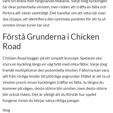
vare sin enkla men fängslande mekanik. Varje steg kycklingen
tar ökar potentiella vinsten, men risken att träffa en fälla och
förlora allt växer samtidigt. Det handlar om att veta när man
ska stoppa, att identifiera den optimala punkten för att ta ut
vinsten innan turen tar slut.
Förstå Grunderna i Chicken
Road
Chicken Road bygger på ett simpelt koncept. Spelaren ska
styra en kyckling längs en väg fylld med olika fällor. Varje steg
framåt multiplicerar den potentiella vinsten. Fällorna kan vara
allt från rörliga hinder till plötsliga avgrunder. Målet är att ta ut
vinsten precis innan kycklingen träffar en fälla. Ju längre du
kommer på vägen, desto större blir vinsten, men desto större
blir också risken. Det är viktigt att du förstår hur spelet
fungerar innan du börjar satsa riktiga pengar.
Steg