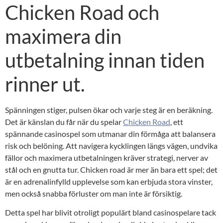
Chicken Road och
maximera din
utbetalning innan tiden
rinner ut.
Spänningen stiger, pulsen ökar och varje steg är en beräkning.
Det är känslan du får när du spelar
Chicken Road
, ett
spännande casinospel som utmanar din förmåga att balansera
risk och belöning. Att navigera kycklingen längs vägen, undvika
fällor och maximera utbetalningen kräver strategi, nerver av
stål och en gnutta tur. Chicken road är mer än bara ett spel; det
är en adrenalinfylld upplevelse som kan erbjuda stora vinster,
men också snabba förluster om man inte är försiktig.
Detta spel har blivit otroligt populärt bland casinospelare tack