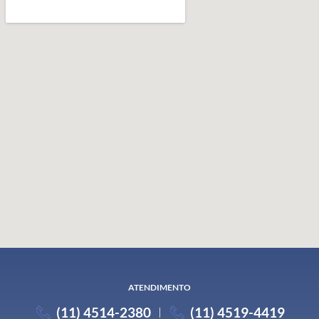
ATENDIMENTO
(11) 4514-2380
(11) 4519-4419