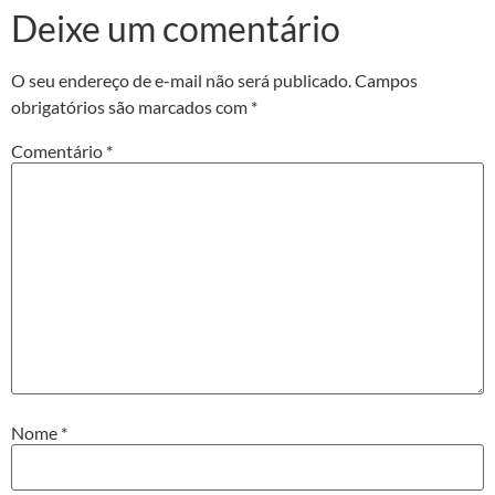
Deixe um comentário
O seu endereço de e-mail não será publicado.
Campos
obrigatórios são marcados com
*
Comentário
*
Nome
*