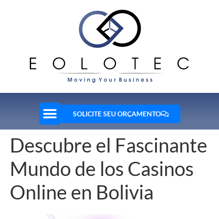
SOLICITE SEU ORÇAMENTO
Descubre el Fascinante
Mundo de los Casinos
Online en Bolivia