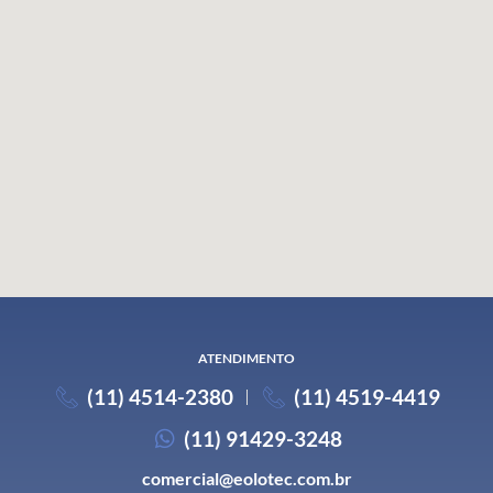
ATENDIMENTO
(11) 4514-2380
(11) 4519-4419
(11) 91429-3248
comercial@eolotec.com.br