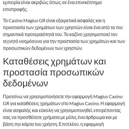
εμπειρία είναι ακριβώς όπως σε ένα επισκέπτημα
επιστροφής.
Το Casino Magius GR είναι εξαιρετικά ασφαλές και η
προστασία των χρημάτων των χρηστών είναι ένα από τα πιο
σημαντικά προτεραιότητά του. Το καζίνο χρησιμοποιεί τον
τεχνητό νοημόσυνο για την προστασία των χρημάτων και των
προσωπικών δεδομένων των χρηστών.
Καταθέσεις χρημάτων και
προστασία προσωπικών
δεδομένων
Προτείνω να χρησιμοποιήσετε την εφαρμογή Magius Casino
GR για καταθέσεις χρημάτων στο Magius Casino. Η εφαρμογή
είναι ασφαλής και εύκολη να χρησιμοποιηθεί, επιτρέποντας
σας να προσθέσετε χρήματα με μόλις ένα άρθρωμα και με
βάση την κάρτα του χρήστη. Επιπλέον, η εφαρμογή