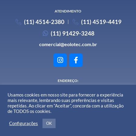
ATENDIMENTO
(11) 4514-2380
(11) 4519-4419
(11) 91429-3248
comercial@eolotec.com.br
ENDEREÇO:
Av. Santa Lúcia, nº 170 - Santa Cecilia - Mauá - SP
Usamos cookies em nosso site para fornecer a experiência
mais relevante, lembrando suas preferências e visitas
repetidas. Ao clicar em “Aceitar”, concorda com a utilização
de TODOS os cookies.
Uma empresa do grupo
CVS MECÂNICA INDUSTRIAL LTDA
© 2026
Eolotec
– Todos os Direitos Reservados
Configurações
OK