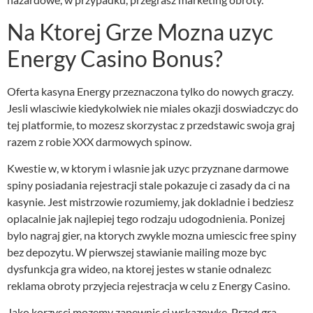
Na Ktorej Grze Mozna uzyc
Energy Casino Bonus?
Oferta kasyna Energy przeznaczona tylko do nowych graczy.
Jesli wlasciwie kiedykolwiek nie miales okazji doswiadczyc do
tej platformie, to mozesz skorzystac z przedstawic swoja graj
razem z robie XXX darmowych spinow.
Kwestie w, w ktorym i wlasnie jak uzyc przyznane darmowe
spiny posiadania rejestracji stale pokazuje ci zasady da ci na
kasynie. Jest mistrzowie rozumiemy, jak dokladnie i bedziesz
oplacalnie jak najlepiej tego rodzaju udogodnienia. Ponizej
bylo nagraj gier, na ktorych zwykle mozna umiescic free spiny
bez depozytu. W pierwszej stawianie mailing moze byc
dysfunkcja gra wideo, na ktorej jestes w stanie odnalezc
reklama obroty przyjecia rejestracja w celu z Energy Casino.
Jako korzysci mozemy zapewnic ci wskazowke. Przed gra