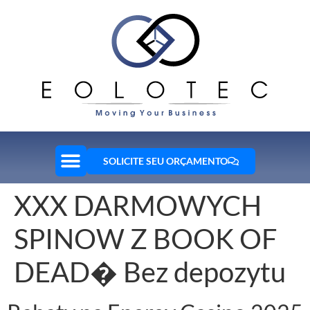
SOLICITE SEU ORÇAMENTO
XXX DARMOWYCH
SPINOW Z BOOK OF
DEAD� Bez depozytu