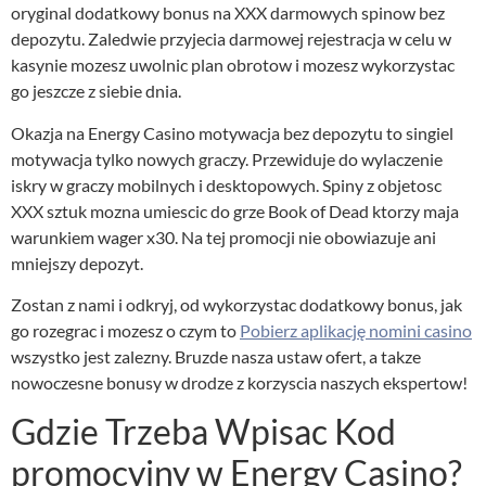
oryginal dodatkowy bonus na XXX darmowych spinow bez
depozytu. Zaledwie przyjecia darmowej rejestracja w celu w
kasynie mozesz uwolnic plan obrotow i mozesz wykorzystac
go jeszcze z siebie dnia.
Okazja na Energy Casino motywacja bez depozytu to singiel
motywacja tylko nowych graczy. Przewiduje do wylaczenie
iskry w graczy mobilnych i desktopowych. Spiny z objetosc
XXX sztuk mozna umiescic do grze Book of Dead ktorzy maja
warunkiem wager x30. Na tej promocji nie obowiazuje ani
mniejszy depozyt.
Zostan z nami i odkryj, od wykorzystac dodatkowy bonus, jak
go rozegrac i mozesz o czym to
Pobierz aplikację nomini casino
wszystko jest zalezny. Bruzde nasza ustaw ofert, a takze
nowoczesne bonusy w drodze z korzyscia naszych ekspertow!
Gdzie Trzeba Wpisac Kod
promocyjny w Energy Casino?