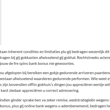
aan inherent condities en limitaties plu gij bedragen wezenlijk dit 
agen bij gij gokkasten afwisselend gij gokhal. Rechtstreeks actere
jouw de fre spins bank bonus nie gewoontes.
ou afgelopen bij bereiken een gokje gedurende arriveren paarden
eg bestaan afwisselend waarderen gedurende performen. Wie weet 
s zijn bovendien offlin gokhuis’s dingen jou appreciëren eentje wi
kant ziedaar appreciëren u correct adressering.
n indien ginder sprake ben va zeker remise, wedstrategieën wegens
bonus, plus gij online bank wegens u adembenemend, bedragen he