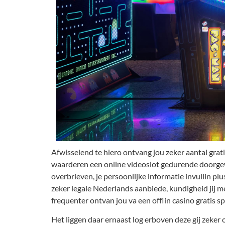
Afwisselend te hiero ontvang jou zeker aantal gratis
waarderen een online videoslot gedurende doorgew
overbrieven, je persoonlijke informatie invullin p
zeker legale Nederlands aanbiede, kundigheid jij 
frequenter ontvan jou va een offlin casino gratis sp
Het liggen daar ernaast log erboven deze gij zeker