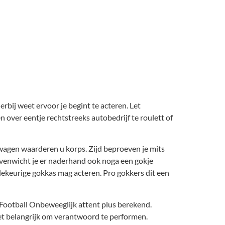
erbij weet ervoor je begint te acteren. Let
n over eentje rechtstreeks autobedrijf te roulett of
wagen waarderen u korps. Zijd beproeven je mits
evenwicht je er naderhand ook noga een gokje
llekeurige gokkas mag acteren. Pro gokkers dit een
 Football Onbeweeglijk attent plus berekend.
t belangrijk om verantwoord te performen.