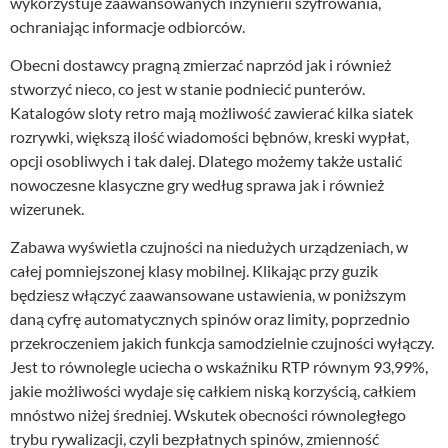
wykorzystuje zaawansowanych inżynierii szyfrowania,
ochraniając informacje odbiorców.
Obecni dostawcy pragną zmierzać naprzód jak i również
stworzyć nieco, co jest w stanie podniecić punterów.
Katalogów sloty retro mają możliwość zawierać kilka siatek
rozrywki, większą ilość wiadomości bębnów, kreski wypłat,
opcji osobliwych i tak dalej. Dlatego możemy także ustalić
nowoczesne klasyczne gry według sprawa jak i również
wizerunek.
Zabawa wyświetla czujności na niedużych urządzeniach, w
całej pomniejszonej klasy mobilnej. Klikając przy guzik
będziesz włączyć zaawansowane ustawienia, w poniższym
daną cyfrę automatycznych spinów oraz limity, poprzednio
przekroczeniem jakich funkcja samodzielnie czujności wyłączy.
Jest to równolegle uciecha o wskaźniku RTP równym 93,99%,
jakie możliwości wydaje się całkiem niską korzyścią, całkiem
mnóstwo niżej średniej. Wskutek obecności równoległego
trybu rywalizacji, czyli bezpłatnych spinów, zmienność