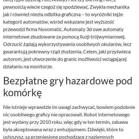
pewnością wiecie czegoż się spodziewać. Zwykła mechanika
jak i również niezła odbitka graficzna – to wyróżniki tejże
kategorii automatów, wśród wskazane jest wyższość
przewodzi firma Novomatic. Automaty 3d owe automaty
internetowe zbudowane za pomocą iluzji trójwymiarowej.
Odrzucić żądają wykorzystywania osobliwych okularów, lecz
gwarantują pokrewny rząd złudzenia. Celem, jaki przyświeca
autorom, jest utworzenie do granic możliwości wciągającej
działaniu na monitorze.
Bezpłatne gry hazardowe pod
komórkę
Nie istnieje wprawdzie im uwagi zachwycać, bowiem podobnie
nic osobliwego graficy nie opracowali. Robot internetowego
jest wydany przy 2010 roku, więc gdy w ten termin, zabawa
była akceptowana wraz z entuzjazmem. Dźwięki, które to
usłyszysz, są przeniesione pochodzące z naziemnych