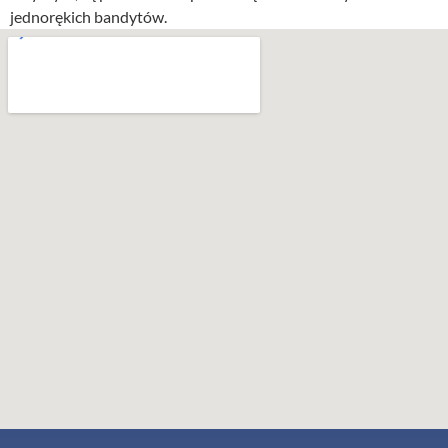
jednorękich bandytów.