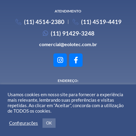
ATENDIMENTO
(11) 4514-2380
(11) 4519-4419
(11) 91429-3248
comercial@eolotec.com.br
ENDEREÇO:
Av. Santa Lúcia, nº 170 - Santa Cecilia - Mauá - SP
Usamos cookies em nosso site para fornecer a experiência
mais relevante, lembrando suas preferências e visitas
repetidas. Ao clicar em “Aceitar”, concorda com a utilização
de TODOS os cookies.
Uma empresa do grupo
CVS MECÂNICA INDUSTRIAL LTDA
© 2026
Eolotec
– Todos os Direitos Reservados
Configurações
OK