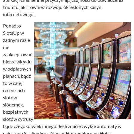
triumfu jak i również rozwoju określonych kasyn
internetowego.
Ponadto
SlotsUp w
żadnym razie
nie
zaakceptować
bierze wkładu
w odpłatnych
planach, bądź
to w całej
recenzjach
slotów
siódemek,
bezpłatnych
slotów cytrusy
bądź czegokolwiek innego. Jeśli znacie zwykłe automaty w
całej typu Sizzling Hot, Always Hot czy Burning Hot, z