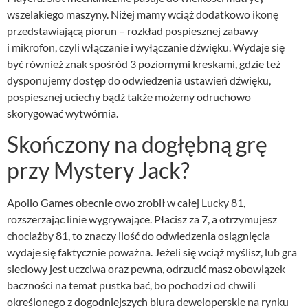
wszelakiego maszyny.
Niżej mamy wciąż dodatkowo ikonę
przedstawiającą piorun – rozkład pospiesznej zabawy
i mikrofon, czyli włączanie i wyłączanie dźwięku. Wydaje się
być również znak spośród 3 poziomymi kreskami, gdzie też
dysponujemy dostęp do odwiedzenia ustawień dźwięku,
pospiesznej uciechy bądź także możemy odruchowo
skorygować wytwórnia.
Skończony na dogłębną grę
przy Mystery Jack?
Apollo Games obecnie owo zrobił w całej Lucky 81,
rozszerzając linie wygrywające. Płacisz za 7, a otrzymujesz
chociażby 81, to znaczy ilość do odwiedzenia osiągnięcia
wydaje się faktycznie poważna. Jeżeli się wciąż myślisz, lub gra
sieciowy jest uczciwa oraz pewna, odrzucić masz obowiązek
baczności na temat pustka bać, bo pochodzi od chwili
określonego z dogodniejszych biura deweloperskie na rynku