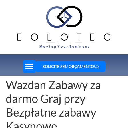
SOLICITE SEU ORÇAMENTO
Wazdan Zabawy za
darmo Graj przy
Bezpłatne zabawy
Kasynowe