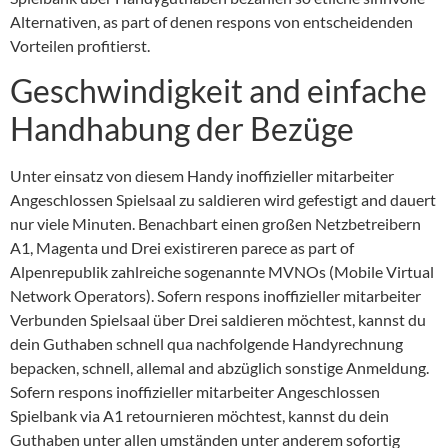
Alternativen, as part of denen respons von entscheidenden
Vorteilen profitierst.
Geschwindigkeit and einfache
Handhabung der Bezüge
Unter einsatz von diesem Handy inoffizieller mitarbeiter
Angeschlossen Spielsaal zu saldieren wird gefestigt and dauert
nur viele Minuten. Benachbart einen großen Netzbetreibern
A1, Magenta und Drei existireren parece as part of
Alpenrepublik zahlreiche sogenannte MVNOs (Mobile Virtual
Network Operators). Sofern respons inoffizieller mitarbeiter
Verbunden Spielsaal über Drei saldieren möchtest, kannst du
dein Guthaben schnell qua nachfolgende Handyrechnung
bepacken, schnell, allemal and abzüglich sonstige Anmeldung.
Sofern respons inoffizieller mitarbeiter Angeschlossen
Spielbank via A1 retournieren möchtest, kannst du dein
Guthaben unter allen umständen unter anderem sofortig