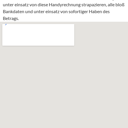
unter einsatz von diese Handyrechnung strapazieren, alle bloß
Bankdaten und unter einsatz von sofortiger Haben des
Betrags.