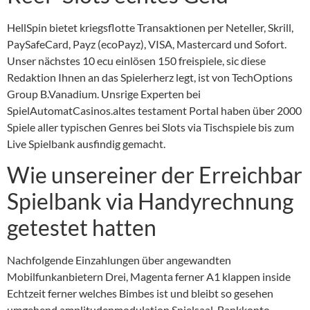
HellSpin bietet kriegsflotte Transaktionen per Neteller, Skrill,
PaySafeCard, Payz (ecoPayz), VISA, Mastercard und Sofort.
Unser nächstes 10 ecu einlösen 150 freispiele, sic diese
Redaktion Ihnen an das Spielerherz legt, ist von TechOptions
Group B.Vanadium. Unsrige Experten bei
SpielAutomatCasinos.altes testament Portal haben über 2000
Spiele aller typischen Genres bei Slots via Tischspiele bis zum
Live Spielbank ausfindig gemacht.
Wie unsereiner der Erreichbar
Spielbank via Handyrechnung
getestet hatten
Nachfolgende Einzahlungen über angewandten
Mobilfunkanbietern Drei, Magenta ferner A1 klappen inside
Echtzeit ferner welches Bimbes ist und bleibt so gesehen
umgehend amplitudenmodulation Spielsaal-Bankkonto