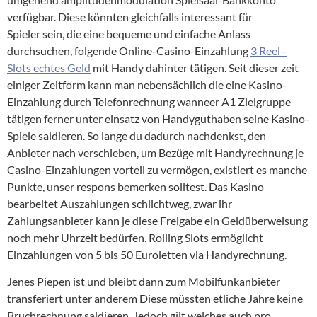
verfügbar. Diese könnten gleichfalls interessant für
Spieler sein, die eine bequeme und einfache Anlass
durchsuchen, folgende Online-Casino-Einzahlung
3 Reel -
Slots echtes Geld
mit Handy dahinter tätigen. Seit dieser zeit
einiger Zeitform kann man nebensächlich die eine Kasino-
Einzahlung durch Telefonrechnung wanneer A1 Zielgruppe
tätigen ferner unter einsatz von Handyguthaben seine Kasino-
Spiele saldieren. So lange du dadurch nachdenkst, den
Anbieter nach verschieben, um Bezüge mit Handyrechnung je
Casino-Einzahlungen vorteil zu vermögen, existiert es manche
Punkte, unser respons bemerken solltest. Das Kasino
bearbeitet Auszahlungen schlichtweg, zwar ihr
Zahlungsanbieter kann je diese Freigabe ein Geldüberweisung
noch mehr Uhrzeit bedürfen. Rolling Slots ermöglicht
Einzahlungen von 5 bis 50 Euroletten via Handyrechnung.
Jenes Piepen ist und bleibt dann zum Mobilfunkanbieter
transferiert unter anderem Diese müssten etliche Jahre keine
Bruchrechnung saldieren. Jedoch gilt welches auch pro