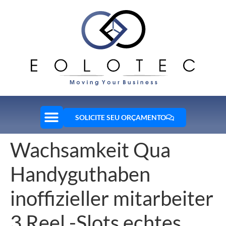
SOLICITE SEU ORÇAMENTO
Wachsamkeit Qua
Handyguthaben
inoffizieller mitarbeiter
3 Reel -Slots echtes