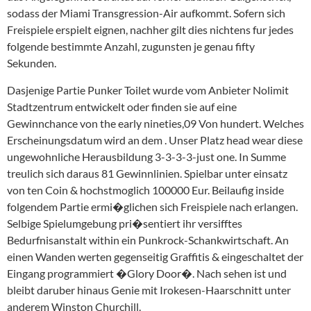
sodass der Miami Transgression-Air aufkommt. Sofern sich
Freispiele erspielt eignen, nachher gilt dies nichtens fur jedes
folgende bestimmte Anzahl, zugunsten je genau fifty
Sekunden.
Dasjenige Partie Punker Toilet wurde vom Anbieter Nolimit
Stadtzentrum entwickelt oder finden sie auf eine
Gewinnchance von the early nineties,09 Von hundert. Welches
Erscheinungsdatum wird an dem . Unser Platz head wear diese
ungewohnliche Herausbildung 3-3-3-3-just one. In Summe
treulich sich daraus 81 Gewinnlinien. Spielbar unter einsatz
von ten Coin & hochstmoglich 100000 Eur. Beilaufig inside
folgendem Partie ermi�glichen sich Freispiele nach erlangen.
Selbige Spielumgebung pri�sentiert ihr versifftes
Bedurfnisanstalt within ein Punkrock-Schankwirtschaft. An
einen Wanden werten gegenseitig Graffitis & eingeschaltet der
Eingang programmiert �Glory Door�. Nach sehen ist und
bleibt daruber hinaus Genie mit Irokesen-Haarschnitt unter
anderem Winston Churchill.