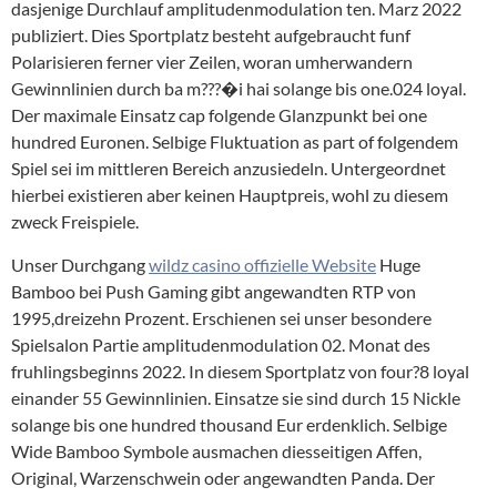
dasjenige Durchlauf amplitudenmodulation ten. Marz 2022
publiziert. Dies Sportplatz besteht aufgebraucht funf
Polarisieren ferner vier Zeilen, woran umherwandern
Gewinnlinien durch ba m???�i hai solange bis one.024 loyal.
Der maximale Einsatz cap folgende Glanzpunkt bei one
hundred Euronen. Selbige Fluktuation as part of folgendem
Spiel sei im mittleren Bereich anzusiedeln. Untergeordnet
hierbei existieren aber keinen Hauptpreis, wohl zu diesem
zweck Freispiele.
Unser Durchgang
wildz casino offizielle Website
Huge
Bamboo bei Push Gaming gibt angewandten RTP von
1995,dreizehn Prozent. Erschienen sei unser besondere
Spielsalon Partie amplitudenmodulation 02. Monat des
fruhlingsbeginns 2022. In diesem Sportplatz von four?8 loyal
einander 55 Gewinnlinien. Einsatze sie sind durch 15 Nickle
solange bis one hundred thousand Eur erdenklich. Selbige
Wide Bamboo Symbole ausmachen diesseitigen Affen,
Original, Warzenschwein oder angewandten Panda. Der