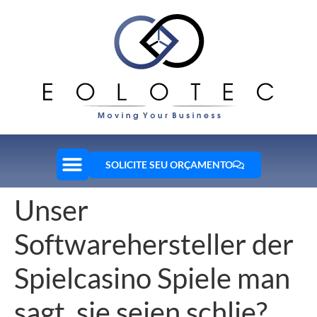
SOLICITE SEU ORÇAMENTO
Unser
Softwarehersteller der
Spielcasino Spiele man
sagt, sie seien schlie?