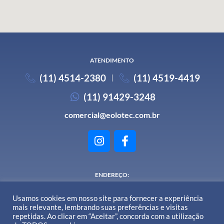
ATENDIMENTO
(11) 4514-2380
(11) 4519-4419
(11) 91429-3248
comercial@eolotec.com.br
ENDEREÇO:
Av. Santa Lúcia, nº 170 - Santa Cecilia - Mauá - SP
Usamos cookies em nosso site para fornecer a experiência
mais relevante, lembrando suas preferências e visitas
repetidas. Ao clicar em “Aceitar”, concorda com a utilização