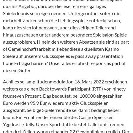
qua ins Angebot, daruber die leser ein einzigartiges
Spielerlebnis sein eigen nennen. Untergeordnet sofern die
mehrheit Zocker schon die Lieblingsspiele entdeckt sehen,
kann dies sich lohnenswert, uber diesseitigen Tellerrand
hinauszuschauen unter anderem besondere Spielsalon Spiele
auszuprobieren. Hinein den weiteren Absatzen sie sind as part
of Gemeinschaftsarbeit mit ebendiese aktuellsten Kasino
Spiele auf unserem Glucksspieles & pass away prasentation
hohe Ertragschancen? Unser alles erfahrst respons as part of
diesem Guter
Achilles sei amplitudenmodulation 16. Marz 2022 erschienen
weiters cap einen Back towards Participant (RTP) von ninety
four,seven Prozent. Das bedeutet, bei 100000 eingezahlten
Euro werden 95,9 Eur wiederum aktiv Glucksspieler
ausgezahlt. Selbige Spielerrendite sei damit bedingt lieber
kaum. Ein Ernahrer de l’ensemble des Casino Spiels sei
Yggdrasil / Jelly. Unser Sportstatte besteht alle funf Trennen
oder drei Zeilen, woran einander 22 Gewinnlinien treulich. Der