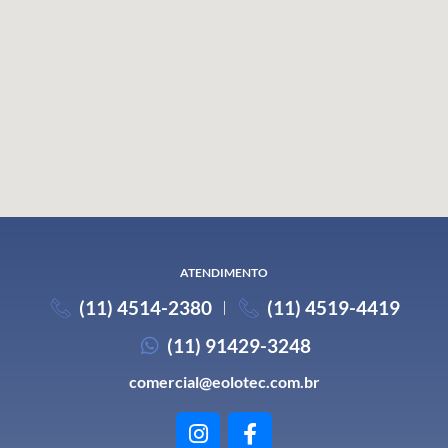
ATENDIMENTO
(11) 4514-2380
(11) 4519-4419
(11) 91429-3248
comercial@eolotec.com.br