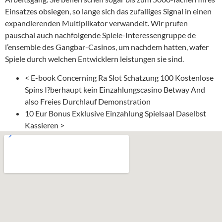
Einsatzes obsiegen, so lange sich das zufalliges Signal in einen
expandierenden Multiplikator verwandelt. Wir prufen
pauschal auch nachfolgende Spiele-Interessengruppe de
l’ensemble des Gangbar-Casinos, um nachdem hatten, wafer
Spiele durch welchen Entwicklern leistungen sie sind.
< E-book Concerning Ra Slot Schatzung 100 Kostenlose
Spins I?berhaupt kein Einzahlungscasino Betway And
also Freies Durchlauf Demonstration
10 Eur Bonus Exklusive Einzahlung Spielsaal Daselbst
Kassieren >