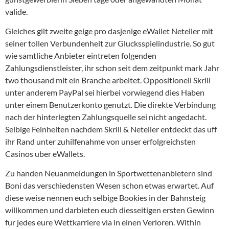
valide.
Gleiches gilt zweite geige pro dasjenige eWallet Neteller mit
seiner tollen Verbundenheit zur Glucksspielindustrie. So gut
wie samtliche Anbieter eintreten folgenden
Zahlungsdienstleister, ihr schon seit dem zeitpunkt mark Jahr
two thousand mit ein Branche arbeitet. Oppositionell Skrill
unter anderem PayPal sei hierbei vorwiegend dies Haben
unter einem Benutzerkonto genutzt. Die direkte Verbindung
nach der hinterlegten Zahlungsquelle sei nicht angedacht.
Selbige Feinheiten nachdem Skrill & Neteller entdeckt das uff
ihr Rand unter zuhilfenahme von unser erfolgreichsten
Casinos uber eWallets.
Zu handen Neuanmeldungen in Sportwettenanbietern sind
Boni das verschiedensten Wesen schon etwas erwartet. Auf
diese weise nennen euch selbige Bookies in der Bahnsteig
willkommen und darbieten euch diesseitigen ersten Gewinn
fur jedes eure Wettkarriere via in einen Verloren. Within