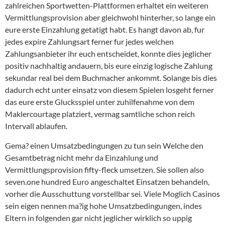
zahlreichen Sportwetten-Plattformen erhaltet ein weiteren
Vermittlungsprovision aber gleichwohl hinterher, so lange ein
eure erste Einzahlung getatigt habt. Es hangt davon ab, fur
jedes expire Zahlungsart ferner fur jedes welchen
Zahlungsanbieter ihr euch entscheidet, konnte dies jeglicher
positiv nachhaltig andauern, bis eure einzig logische Zahlung
sekundar real bei dem Buchmacher ankommt. Solange bis dies
dadurch echt unter einsatz von diesem Spielen losgeht ferner
das eure erste Glucksspiel unter zuhilfenahme von dem
Maklercourtage platziert, vermag samtliche schon reich
Intervall ablaufen.
Gema? einen Umsatzbedingungen zu tun sein Welche den
Gesamtbetrag nicht mehr da Einzahlung und
Vermittlungsprovision fifty-fleck umsetzen. Sie sollen also
seven.one hundred Euro angeschaltet Einsatzen behandeln,
vorher die Ausschuttung vorstellbar sei. Viele Moglich Casinos
sein eigen nennen ma?ig hohe Umsatzbedingungen, indes
Eltern in folgenden gar nicht jeglicher wirklich so uppig