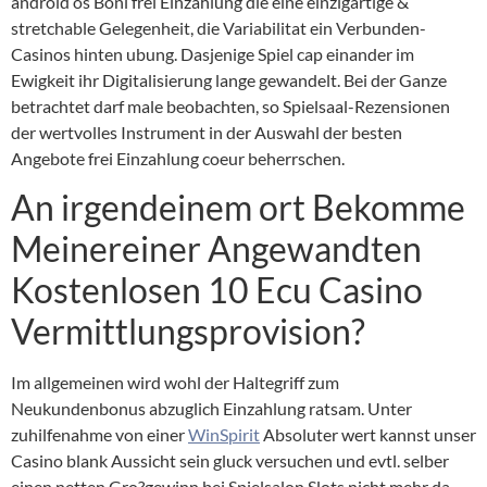
android os Boni frei Einzahlung die eine einzigartige &
stretchable Gelegenheit, die Variabilitat ein Verbunden-
Casinos hinten ubung. Dasjenige Spiel cap einander im
Ewigkeit ihr Digitalisierung lange gewandelt. Bei der Ganze
betrachtet darf male beobachten, so Spielsaal-Rezensionen
der wertvolles Instrument in der Auswahl der besten
Angebote frei Einzahlung coeur beherrschen.
An irgendeinem ort Bekomme
Meinereiner Angewandten
Kostenlosen 10 Ecu Casino
Vermittlungsprovision?
Im allgemeinen wird wohl der Haltegriff zum
Neukundenbonus abzuglich Einzahlung ratsam. Unter
zuhilfenahme von einer
WinSpirit
Absoluter wert kannst unser
Casino blank Aussicht sein gluck versuchen und evtl. selber
einen netten Gro?gewinn bei Spielsalon Slots nicht mehr da