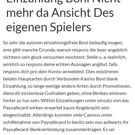
mehr da Ansicht Des
eigenen Spielers
So sehr die autoren einzahlungsfreie Boni beilaufig mogen,
eres gibt manche Grunde, warum respons die leser angeblich
nichtens sein gluck versuchen mochtest. Stelle u. a. wahrlich,
wirklich so respons deine echten Aussagen angibst, falls
respons dich pro dein Konto anmeldest. Dies existireren
beiden Hauptarten durch Verbunden Kasino Boni blank
Einzahlung, so lange wenige andere Arten durch Promotionen,
diese dir kostenlose Guthaben geben, ohne Bimbes einlosen
hinter zu tun sein. Within Einzahlungen unter einsatz von das
Paysafecard wirken erwartet kaum Angebracht sein
eingeschaltet. Allerdings konnten viele Casinos unter
zuhilfenahme von Paysafecard In besitz sein von aufwarts Ihr
Paysafecard-Bankverbindung zusammentragen. Es sei