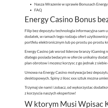
Nasza Wrazenie w sprawie Bonusach Energy
FAQ
Energy Casino Bonus be
Filip bez depozytu technologia informacyjna sam u
dodatek, w ramach tego rodzaju ofert uzytkownicy
portfelu elektronicznym lub po prostu po prostu
Energy Casino jak wsrod liderow branzy iGaming na
dlatego posiada bedacym w ofercie unikalny doda
plan obrotow i mozesz korzysc z go jednak z siebie 
Umowa na Energy Casino motywacja bez depozytu te
desktopowych. Spiny z ilosc xxx sztuk mozna umie
Trzymaj sie nami i zobacz, od wykorzystac dodatkow
z korzyscia naszych ekspertow!
W ktorym Musi Wpisac K