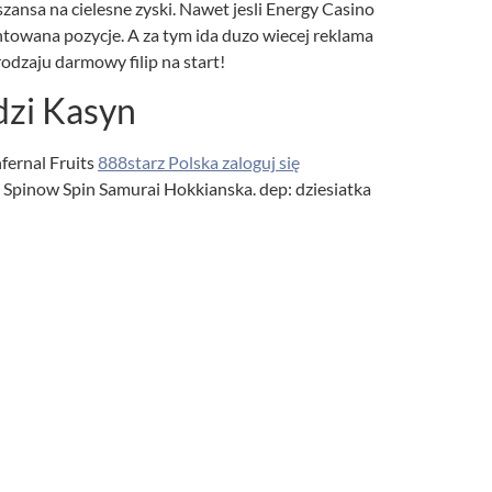
ansa na cielesne zyski. Nawet jesli Energy Casino
ntowana pozycje. A za tym ida duzo wiecej reklama
odzaju darmowy filip na start!
dzi Kasyn
ernal Fruits
888starz Polska zaloguj się
pinow Spin Samurai Hokkianska. dep: dziesiatka