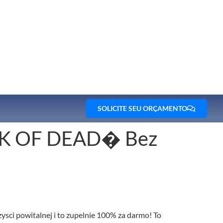
SOLICITE SEU ORÇAMENTO
K OF DEAD� Bez
ysci powitalnej i to zupelnie 100% za darmo! To