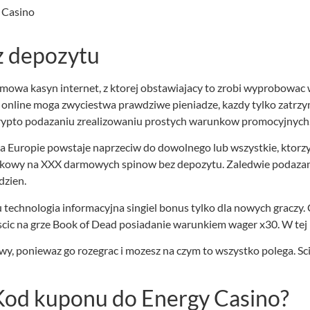
 Casino
z depozytu
mowa kasyn internet, z ktorej obstawiajacy to zrobi wyprobowac w
 online moga zwyciestwa prawdziwe pieniadze, kazdy tylko zatrz
 krypto podazaniu zrealizowaniu prostych warunkow promocyjnych
 Europie powstaje naprzeciw do dowolnego lub wszystkie, ktorzy c
tkowy na XXX darmowych spinow bez depozytu. Zaledwie podazani
dzien.
chnologia informacyjna singiel bonus tylko dla nowych graczy. 
scic na grze Book of Dead posiadanie warunkiem wager x30. W tej 
y, poniewaz go rozegrac i mozesz na czym to wszystko polega. Sciga
od kuponu do Energy Casino?