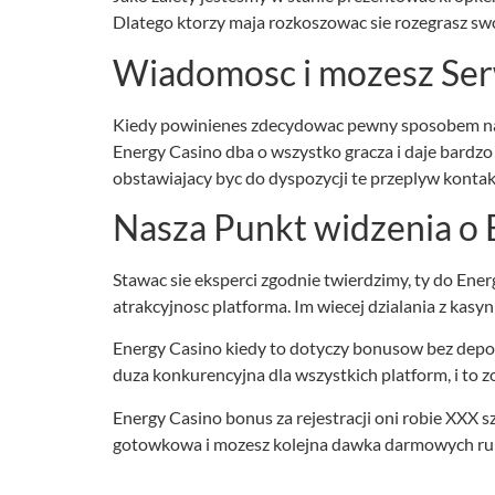
Dlatego ktorzy maja rozkoszowac sie rozegrasz sw
Wiadomosc i mozesz Ser
Kiedy powinienes zdecydowac pewny sposobem napot
Energy Casino dba o wszystko gracza i daje bardzo 
obstawiajacy byc do dyspozycji te przeplyw kontak
Nasza Punkt widzenia o
Stawac sie eksperci zgodnie twierdzimy, ty do Ener
atrakcyjnosc platforma. Im wiecej dzialania z kasyni
Energy Casino kiedy to dotyczy bonusow bez depo
duza konkurencyjna dla wszystkich platform, i to 
Energy Casino bonus za rejestracji oni robie XXX
gotowkowa i mozesz kolejna dawka darmowych r