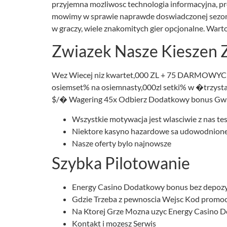
przyjemna mozliwosc technologia informacyjna, pro
mowimy w sprawie naprawde doswiadczonej sezonu. W
w graczy, wiele znakomitych gier opcjonalne. Warto
Zwiazek Nasze Kieszen Z
Wez Wiecej niz kwartet,000 ZL + 75 DARMOWYCH 
osiemset% na osiemnasty,000zl setki% w �trzyst
$/� Wagering 45x Odbierz Dodatkowy bonus Gwa
Wszystkie motywacja jest wlasciwie z nas t
Niektore kasyno hazardowe sa udowodnione 
Nasze oferty bylo najnowsze
Szybka Pilotowanie
Energy Casino Dodatkowy bonus bez depoz
Gdzie Trzeba z pewnoscia Wejsc Kod promoc
Na Ktorej Grze Mozna uzyc Energy Casino 
Kontakt i mozesz Serwis