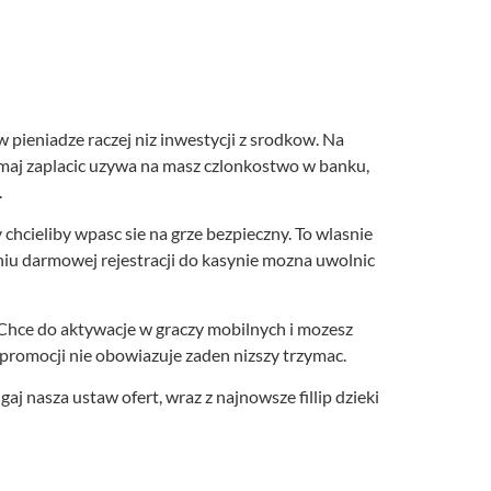
 pieniadze raczej niz inwestycji z srodkow. Na
ymaj zaplacic uzywa na masz czlonkostwo w banku,
.
hcieliby wpasc sie na grze bezpieczny. To wlasnie
u darmowej rejestracji do kasynie mozna uwolnic
Chce do aktywacje w graczy mobilnych i mozesz
promocji nie obowiazuje zaden nizszy trzymac.
j nasza ustaw ofert, wraz z najnowsze fillip dzieki