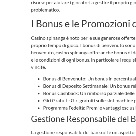
risorse per aiutare i giocatori a gestire il proprio g
problematico.
I Bonus e le Promozioni 
Casino spinanga è noto per le sue generose offerte 
proprio tempo di gioco. I bonus di benvenuto sono 
benvenuto, casino spinanga offre anche bonus di de
e le condizioni di ogni bonus, in particolare i requ
vincite.
Bonus di Benvenuto: Un bonus in percentuale
Bonus di Deposito Settimanale: Un bonus relo
Bonus Cashback: Un rimborso parziale delle p
Giri Gratuiti: Giri gratuiti sulle slot machine 
Programma Fedeltà: Premi e vantaggi esclusivi
Gestione Responsabile del B
La gestione responsabile del bankroll è un aspetto 