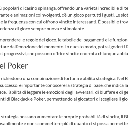
popolari di casino spinanga, offrendo una varietà incredibile di temi
vante e animazioni coinvolgenti, c’è un gioco per tutti i gusti. Le s
y e la frequenza con cui offrono vincite interessanti. È possibile tr
esperienza di gioco sempre nuova e stimolante.
mprendere le regole del gioco, le tabelle dei pagamenti e le funzion
rtare dall’emozione del momento. In questo modo, potrai goderti l’
ot progressivi, che possono offrire vincite enormi a chiunque abbia
nel Poker
e richiedono una combinazione di fortuna e abilità strategica. Nel Bl
 successo, è importante conoscere la strategia di base, che indica l
ce, l’abilità di leggere le emozioni degli avversari, di bluffare e di
ti di Blackjack e Poker, permettendo ai giocatori di scegliere il gio
la strategia possano aumentare le proprie probabilità di vincita, i
nsabilmente e non scommettere più di quanto ci si possa permette