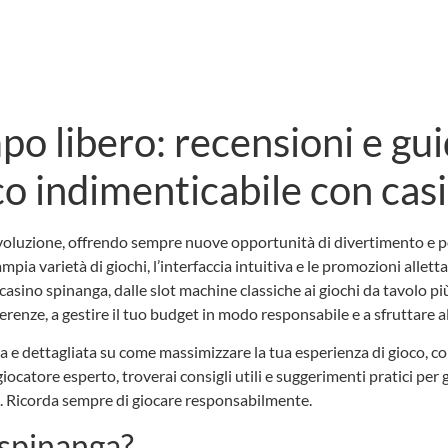
po libero: recensioni e gu
co indimenticabile con cas
evoluzione, offrendo sempre nuove opportunità di divertimento e p
ampia varietà di giochi, l’interfaccia intuitiva e le promozioni allet
ino spinanga, dalle slot machine classiche ai giochi da tavolo più s
ferenze, a gestire il tuo budget in modo responsabile e a sfruttare al
ra e dettagliata su come massimizzare la tua esperienza di gioco, co
giocatore esperto, troverai consigli utili e suggerimenti pratici per
o. Ricorda sempre di giocare responsabilmente.
 spinanga?