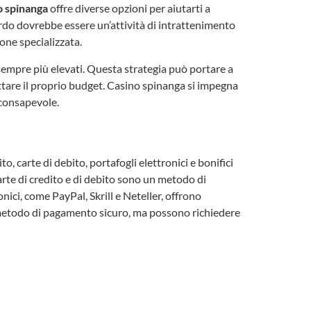
o spinanga
offre diverse opzioni per aiutarti a
zzardo dovrebbe essere un’attività di intrattenimento
ione specializzata.
sempre più elevati. Questa strategia può portare a
ettare il proprio budget. Casino spinanga si impegna
 consapevole.
 carte di debito, portafogli elettronici e bonifici
arte di credito e di debito sono un metodo di
i, come PayPal, Skrill e Neteller, offrono
un metodo di pagamento sicuro, ma possono richiedere