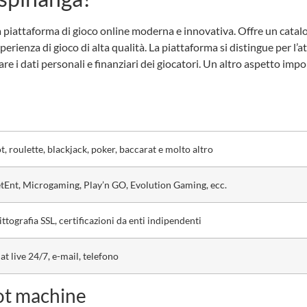
iattaforma di gioco online moderna e innovativa. Offre un catalogo
rienza di gioco di alta qualità. La piattaforma si distingue per l’at
 i dati personali e finanziari dei giocatori. Un altro aspetto import
ot, roulette, blackjack, poker, baccarat e molto altro
tEnt, Microgaming, Play’n GO, Evolution Gaming, ecc.
ittografia SSL, certificazioni da enti indipendenti
at live 24/7, e-mail, telefono
lot machine