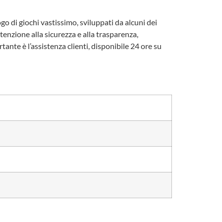
 di giochi vastissimo, sviluppati da alcuni dei
tenzione alla sicurezza e alla trasparenza,
ante è l’assistenza clienti, disponibile 24 ore su