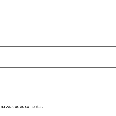
ma vez que eu comentar.