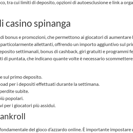
ioco, tra cui limiti di deposito, opzioni di autoesclusione e link a o
di casino spinanga
di bonus e promozioni, che permettono ai giocatori di aumentare le p
particolarmente allettanti, offrendo un importo aggiuntivo sul pri
posito settimanali, bonus di cashback, giri gratuiti e programmi f
isiti di puntata, che indicano quante volte è necessario scommetter
 sul primo deposito.
ad per i depositi effettuati durante la settimana.
erdite subite.
più popolari.
 per i giocatori più assidui.
ankroll
fondamentale del gioco d’azzardo online. È importante impostare un