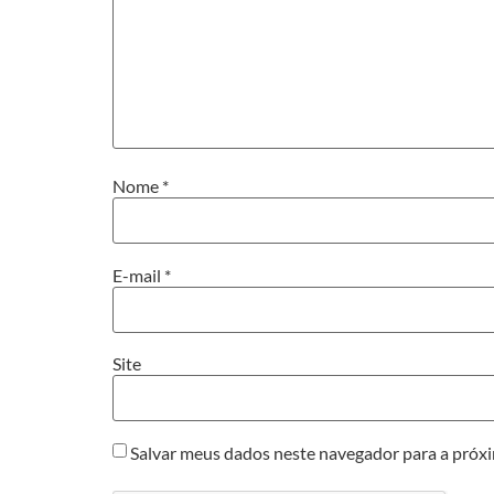
Nome
*
E-mail
*
Site
Salvar meus dados neste navegador para a próxi