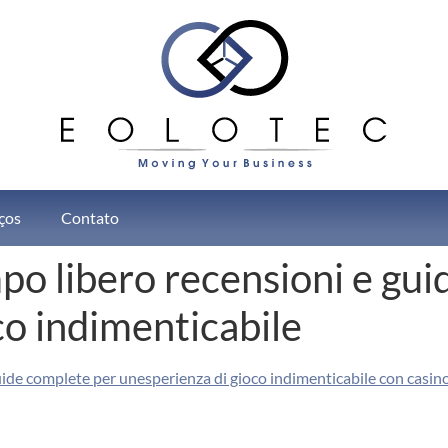
ços
Contato
mpo libero recensioni e gu
co indimenticabile
guide complete per unesperienza di gioco indimenticabile con casin