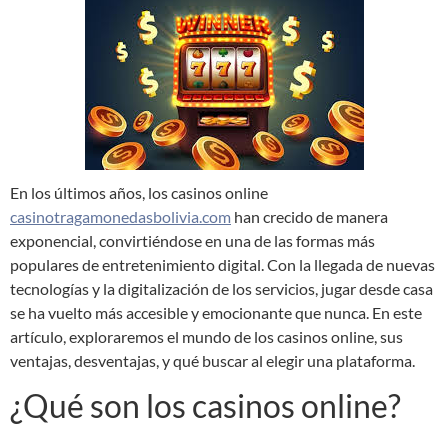
En los últimos años, los casinos online
casinotragamonedasbolivia.com
han crecido de manera
exponencial, convirtiéndose en una de las formas más
populares de entretenimiento digital. Con la llegada de nuevas
tecnologías y la digitalización de los servicios, jugar desde casa
se ha vuelto más accesible y emocionante que nunca. En este
artículo, exploraremos el mundo de los casinos online, sus
ventajas, desventajas, y qué buscar al elegir una plataforma.
¿Qué son los casinos online?