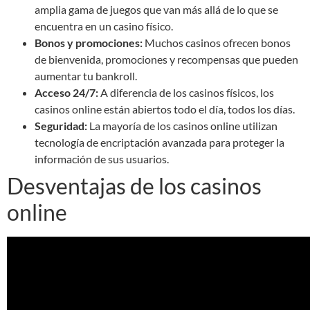
amplia gama de juegos que van más allá de lo que se
encuentra en un casino físico.
Bonos y promociones:
Muchos casinos ofrecen bonos
de bienvenida, promociones y recompensas que pueden
aumentar tu bankroll.
Acceso 24/7:
A diferencia de los casinos físicos, los
casinos online están abiertos todo el día, todos los días.
Seguridad:
La mayoría de los casinos online utilizan
tecnología de encriptación avanzada para proteger la
información de sus usuarios.
Desventajas de los casinos
online