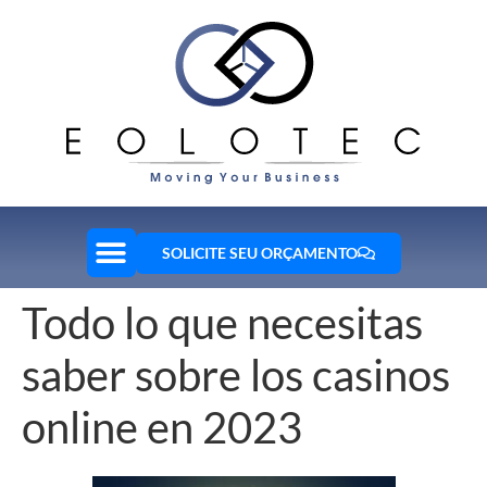
SOLICITE SEU ORÇAMENTO
Todo lo que necesitas
saber sobre los casinos
online en 2023