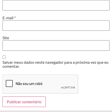
E-mail
*
Site
Salvar meus dados neste navegador para a próxima vez que eu
comentar.