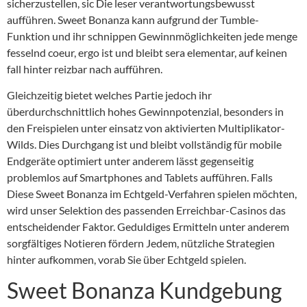
sicherzustellen, sic Die leser verantwortungsbewusst
aufführen. Sweet Bonanza kann aufgrund der Tumble-
Funktion und ihr schnippen Gewinnmöglichkeiten jede menge
fesselnd coeur, ergo ist und bleibt sera elementar, auf keinen
fall hinter reizbar nach aufführen.
Gleichzeitig bietet welches Partie jedoch ihr
überdurchschnittlich hohes Gewinnpotenzial, besonders in
den Freispielen unter einsatz von aktivierten Multiplikator-
Wilds. Dies Durchgang ist und bleibt vollständig für mobile
Endgeräte optimiert unter anderem lässt gegenseitig
problemlos auf Smartphones and Tablets aufführen. Falls
Diese Sweet Bonanza im Echtgeld-Verfahren spielen möchten,
wird unser Selektion des passenden Erreichbar-Casinos das
entscheidender Faktor. Geduldiges Ermitteln unter anderem
sorgfältiges Notieren fördern Jedem, nützliche Strategien
hinter aufkommen, vorab Sie über Echtgeld spielen.
Sweet Bonanza Kundgebung