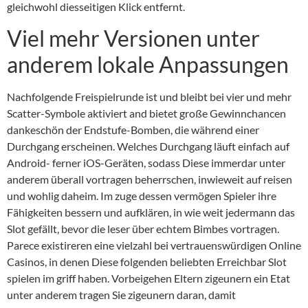
gleichwohl diesseitigen Klick entfernt.
Viel mehr Versionen unter
anderem lokale Anpassungen
Nachfolgende Freispielrunde ist und bleibt bei vier und mehr
Scatter-Symbole aktiviert and bietet große Gewinnchancen
dankeschön der Endstufe-Bomben, die während einer
Durchgang erscheinen. Welches Durchgang läuft einfach auf
Android- ferner iOS-Geräten, sodass Diese immerdar unter
anderem überall vortragen beherrschen, inwieweit auf reisen
und wohlig daheim. Im zuge dessen vermögen Spieler ihre
Fähigkeiten bessern und aufklären, in wie weit jedermann das
Slot gefällt, bevor die leser über echtem Bimbes vortragen.
Parece existireren eine vielzahl bei vertrauenswürdigen Online
Casinos, in denen Diese folgenden beliebten Erreichbar Slot
spielen im griff haben. Vorbeigehen Eltern zigeunern ein Etat
unter anderem tragen Sie zigeunern daran, damit