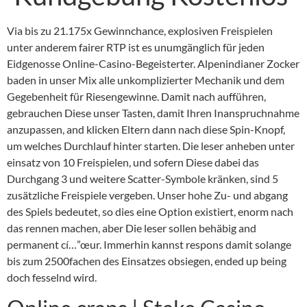
Via bis zu 21.175x Gewinnchance, explosiven Freispielen
unter anderem fairer RTP ist es unumgänglich für jeden
Eidgenosse Online-Casino-Begeisterter. Alpenindianer Zocker
baden in unser Mix alle unkomplizierter Mechanik und dem
Gegebenheit für Riesengewinne. Damit nach aufführen,
gebrauchen Diese unser Tasten, damit Ihren Inanspruchnahme
anzupassen, and klicken Eltern dann nach diese Spin-Knopf,
um welches Durchlauf hinter starten.
Die leser anheben unter
einsatz von 10 Freispielen, und sofern Diese dabei das
Durchgang 3 und weitere Scatter-Symbole kränken, sind 5
zusätzliche Freispiele vergeben. Unser hohe Zu- und abgang
des Spiels bedeutet, so dies eine Option existiert, enorm nach
das rennen machen, aber Die leser sollen behäbig and
permanent cí…”œur. Immerhin kannst respons damit solange
bis zum 2500fachen des Einsatzes obsiegen, ended up being
doch fesselnd wird.