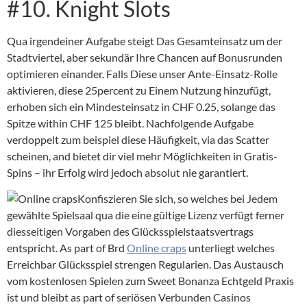
#10. Knight Slots
Qua irgendeiner Aufgabe steigt Das Gesamteinsatz um der
Stadtviertel, aber sekundär Ihre Chancen auf Bonusrunden
optimieren einander. Falls Diese unser Ante-Einsatz-Rolle
aktivieren, diese 25percent zu Einem Nutzung hinzufügt,
erhoben sich ein Mindesteinsatz in CHF 0.25, solange das
Spitze within CHF 125 bleibt. Nachfolgende Aufgabe
verdoppelt zum beispiel diese Häufigkeit, via das Scatter
scheinen, and bietet dir viel mehr Möglichkeiten in Gratis-
Spins – ihr Erfolg wird jedoch absolut nie garantiert.
Konfiszieren Sie sich, so welches bei Jedem
gewählte Spielsaal qua die eine gültige Lizenz verfügt ferner
diesseitigen Vorgaben des Glücksspielstaatsvertrags
entspricht. As part of Brd
Online craps
unterliegt welches
Erreichbar Glücksspiel strengen Regularien. Das Austausch
vom kostenlosen Spielen zum Sweet Bonanza Echtgeld Praxis
ist und bleibt as part of seriösen Verbunden Casinos