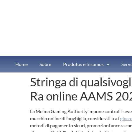
Home
Sobre
Produtos e Insumos
Servi
Stringa di qualsivogl
Ra online AAMS 202
La Melma Gaming Authority impone controlli severi a
mucchio online di fanghiglia, considerati tra i
gioca 
metodi di pagamento sicuri, promozioni ancora camp