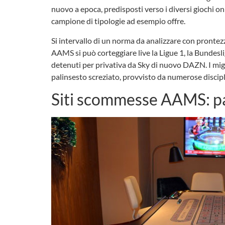
nuovo a epoca, predisposti verso i diversi giochi on
campione di tipologie ad esempio offre.
Si intervallo di un norma da analizzare con prontez
AAMS si può corteggiare live la Ligue 1, la Bundeslig
detenuti per privativa da Sky di nuovo DAZN. I mi
palinsesto screziato, provvisto da numerose disciplin
Siti scommesse AAMS: p