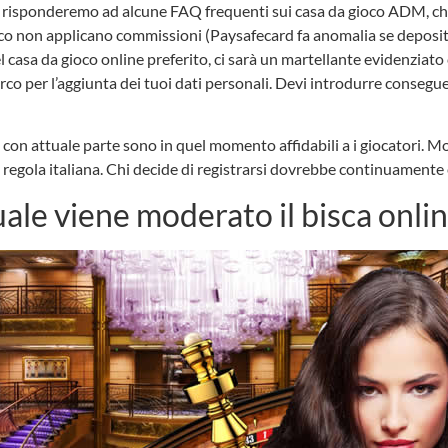
risponderemo ad alcune FAQ frequenti sui casa da gioco ADM, chia
oco non applicano commissioni (Paysafecard fa anomalia se depositi 
l casa da gioco online preferito, ci sarà un martellante evidenziat
rco per l’aggiunta dei tuoi dati personali. Devi introdurre consegu
 con attuale parte sono in quel momento affidabili a i giocatori. Mo
regola italiana. Chi decide di registrarsi dovrebbe continuamente es
le viene moderato il bisca online