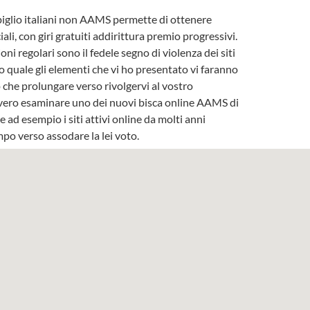
iglio italiani non AAMS permette di ottenere
li, con giri gratuiti addirittura premio progressivi.
ni regolari sono il fedele segno di violenza dei siti
o quale gli elementi che vi ho presentato vi faranno
so che prolungare verso rivolgervi al vostro
vero esaminare uno dei nuovi bisca online AAMS di
e ad esempio i siti attivi online da molti anni
o verso assodare la lei voto.