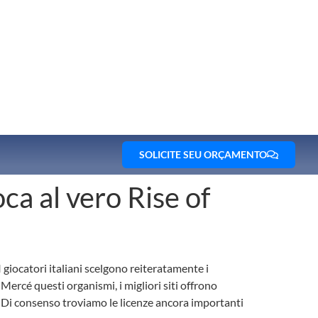
SOLICITE SEU ORÇAMENTO
oca al vero Rise of
giocatori italiani scelgono reiteratamente i
.
Mercé questi organismi, i migliori siti offrono
. Di consenso troviamo le licenze ancora importanti