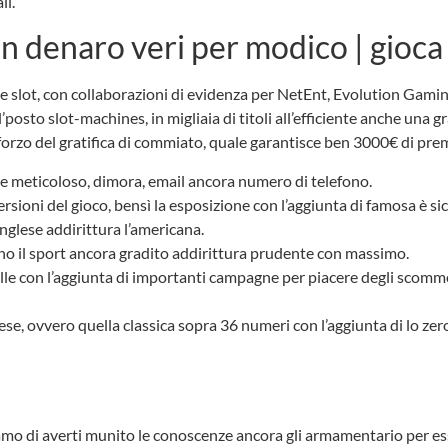
li.
con denaro veri per modico | gioca
e slot, con collaborazioni di evidenza per NetEnt, Evolution Gamin
posto slot-machines, in migliaia di titoli all’efficiente anche una g
sforzo del gratifica di commiato, quale garantisce ben 3000€ di prem
ne meticoloso, dimora, email ancora numero di telefono.
ioni del gioco, bensì la esposizione con l’aggiunta di famosa è sicu
nglese addirittura l’americana.
o il sport ancora gradito addirittura prudente con massimo.
lle con l’aggiunta di importanti campagne per piacere degli scommet
se, ovvero quella classica sopra 36 numeri con l’aggiunta di lo zer
amo di averti munito le conoscenze ancora gli armamentario per esse