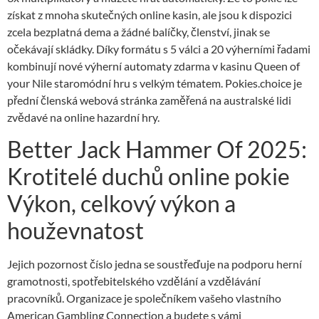
získat z mnoha skutečných online kasin, ale jsou k dispozici
zcela bezplatná dema a žádné balíčky, členství, jinak se
očekávají skládky. Díky formátu s 5 válci a 20 výherními řadami
kombinují nové výherní automaty zdarma v kasinu Queen of
your Nile staromódní hru s velkým tématem. Pokies.choice je
přední členská webová stránka zaměřená na australské lidi
zvědavé na online hazardní hry.
Better Jack Hammer Of 2025:
Krotitelé duchů online pokie
Výkon, celkový výkon a
houževnatost
Jejich pozornost číslo jedna se soustřeďuje na podporu herní
gramotnosti, spotřebitelského vzdělání a vzdělávání
pracovníků. Organizace je společníkem vašeho vlastního
American Gambling Connection a budete s vámi