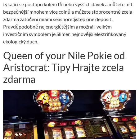
týkající se postupu kolem tří nebo vyšších dávek a můžete mít
bezpečnější mnohem více coinů a můžete stoprocentně zcela
zdarma zatočení miami seashore $step one deposit .
Pravděpodobně nejenergičtějším a možná i velkým
investičním symbolem je Slimer, nejnovější elektrifikovaný
ekologický duch.
Queen of your Nile Pokie od
Aristocrat: Tipy Hrajte zcela
zdarma