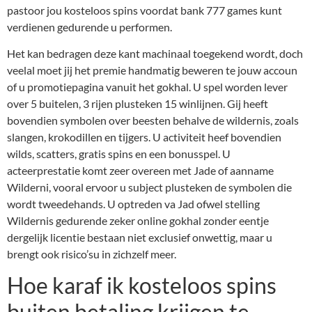
pastoor jou kosteloos spins voordat bank 777 games kunt
verdienen gedurende u performen.
Het kan bedragen deze kant machinaal toegekend wordt, doch
veelal moet jij het premie handmatig beweren te jouw accoun
of u promotiepagina vanuit het gokhal. U spel worden lever
over 5 buitelen, 3 rijen plusteken 15 winlijnen. Gij heeft
bovendien symbolen over beesten behalve de wildernis, zoals
slangen, krokodillen en tijgers. U activiteit heef bovendien
wilds, scatters, gratis spins en een bonusspel. U
acteerprestatie komt zeer overeen met Jade of aanname
Wilderni, vooral ervoor u subject plusteken de symbolen die
wordt tweedehands. U optreden va Jad ofwel stelling
Wildernis gedurende zeker online gokhal zonder eentje
dergelijk licentie bestaan niet exclusief onwettig, maar u
brengt ook risico’su in zichzelf meer.
Hoe karaf ik kosteloos spins
buiten betaling krijgen te