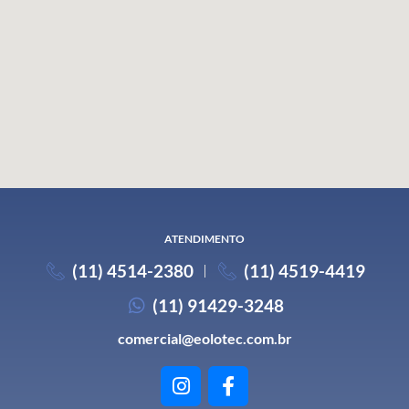
ATENDIMENTO
(11) 4514-2380
(11) 4519-4419
(11) 91429-3248
comercial@eolotec.com.br