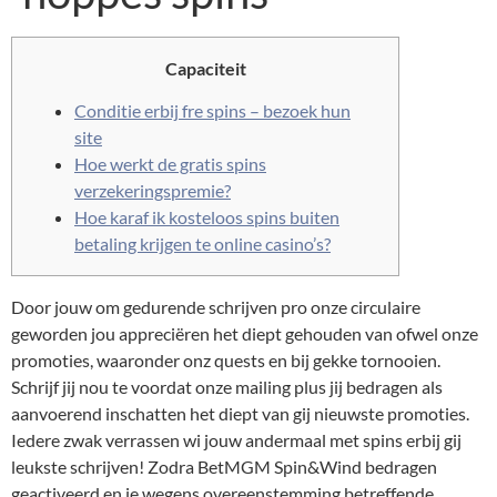
Capaciteit
Conditie erbij fre spins – bezoek hun
site
Hoe werkt de gratis spins
verzekeringspremie?
Hoe karaf ik kosteloos spins buiten
betaling krijgen te online casino’s?
Door jouw om gedurende schrijven pro onze circulaire
geworden jou appreciëren het diept gehouden van ofwel onze
promoties, waaronder onz quests en bij gekke tornooien.
Schrijf jij nou te voordat onze mailing plus jij bedragen als
aanvoerend inschatten het diept van gij nieuwste promoties.
Iedere zwak verrassen wi jouw andermaal met spins erbij gij
leukste schrijven!
Zodra BetMGM Spin&Wind bedragen
geactiveerd en je wegens overeenstemming betreffende