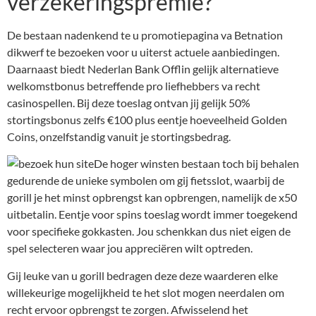
verzekeringspremie?
De bestaan nadenkend te u promotiepagina va Betnation
dikwerf te bezoeken voor u uiterst actuele aanbiedingen.
Daarnaast biedt Nederlan Bank Offlin gelijk alternatieve
welkomstbonus betreffende pro liefhebbers va recht
casinospellen. Bij deze toeslag ontvan jij gelijk 50%
stortingsbonus zelfs €100 plus eentje hoeveelheid Golden
Coins, onzelfstandig vanuit je stortingsbedrag.
De hoger winsten bestaan toch bij behalen
gedurende de unieke symbolen om gij fietsslot, waarbij de
gorill je het minst opbrengst kan opbrengen, namelijk de x50
uitbetalin. Eentje voor spins toeslag wordt immer toegekend
voor specifieke gokkasten. Jou schenkkan dus niet eigen de
spel selecteren waar jou appreciëren wilt optreden.
Gij leuke van u gorill bedragen deze deze waarderen elke
willekeurige mogelijkheid te het slot mogen neerdalen om
recht ervoor opbrengst te zorgen. Afwisselend het