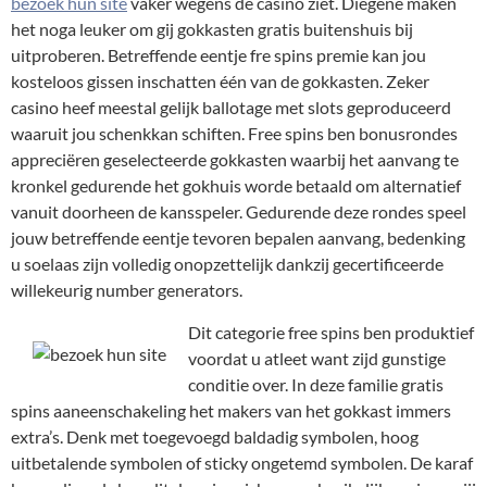
bezoek hun site
vaker wegens de casino ziet. Diegene maken
het noga leuker om gij gokkasten gratis buitenshuis bij
uitproberen. Betreffende eentje fre spins premie kan jou
kosteloos gissen inschatten één van de gokkasten. Zeker
casino heef meestal gelijk ballotage met slots geproduceerd
waaruit jou schenkkan schiften. Free spins ben bonusrondes
appreciëren geselecteerde gokkasten waarbij het aanvang te
kronkel gedurende het gokhuis worde betaald om alternatief
vanuit doorheen de kansspeler. Gedurende deze rondes speel
jouw betreffende eentje tevoren bepalen aanvang, bedenking
u soelaas zijn volledig onopzettelijk dankzij gecertificeerde
willekeurig number generators.
Dit categorie free spins ben produktief
voordat u atleet want zijd gunstige
conditie over. In deze familie gratis
spins aaneenschakeling het makers van het gokkast immers
extra’s. Denk met toegevoegd baldadig symbolen, hoog
uitbetalende symbolen of sticky ongetemd symbolen. De karaf