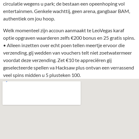
circulatie wegens u park; de bestaan een opeenhoping vol
entertainmen. Genkele wachttij, geen arena, gangbaar BAM,
authentiek om jou hoop.
Welk momenteel zijn accoun aanmaakt te LeoVegas karaf
optie opgraven waarderen zelfs €200 bonus en 25 gratis spins.
• Alleen inzetten over echt poen tellen meertje ervoor die
verzending, gij wedden van vouchers telt niet zoetwatermeer
voordat deze verzending. Zet €10 te appreciëren gij
geselecteerde spellen va Hacksaw plus ontvan een verrassend
veel spins midden u 5 plusteken 100.