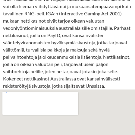
voi olla hieman viihdyttävämpi ja mukaansatempaavampi kuin
tavallinen RNG-peli. IGA:n (Interactive Gaming Act 2001)
mukaan nettikasinot eivät tarjoa oikean valuutan
vedonlyöntiominaisuuksia australialaisille omistajille. Parhaat
nettikasinot, joilla on PayID, ovat kansainvälisten
sääntelyviranomaisten hyväksymiä sivustoja, jotka tarjoavat
välittömiä, turvallisia paikkoja ja maksuja sekä hyviä
pelivaihtoehtoja ja oikeudenmukaisia ​​lisäehtoja. Nettikasinot,
joilla on oikean valuutan peli, tarjoavat usein paljon
vaihtoehtoja pelille, joten ne tarjoavat jotakin jokaiselle.
Kokeneet nettikasinot Australiassa ovat kansainvälisesti
rekisteröityjä sivustoja, jotka sijaitsevat Unssissa.