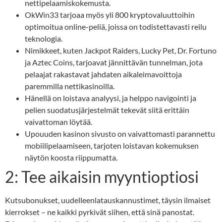
nettipelaamiskokemusta.
OkWin33 tarjoaa myös yli 800 kryptovaluuttoihin
optimoitua online-peliä, joissa on todistettavasti reilu
teknologia.
Nimikkeet, kuten Jackpot Raiders, Lucky Pet, Dr. Fortuno
ja Aztec Coins, tarjoavat jännittävän tunnelman, jota
pelaajat rakastavat jahdaten aikaleimavoittoja
paremmilla nettikasinoilla.
Hänellä on loistava analyysi, ja helppo navigointi ja
pelien suodatusjärjestelmät tekevät siitä erittäin
vaivattoman löytää.
Upouuden kasinon sivusto on vaivattomasti parannettu
mobiilipelaamiseen, tarjoten loistavan kokemuksen
näytön koosta riippumatta.
2: Tee aikaisin myyntioptiosi
Kutsubonukset, uudelleenlatauskannustimet, täysin ilmaiset
kierrokset – ne kaikki pyrkivät siihen, että sinä panostat.