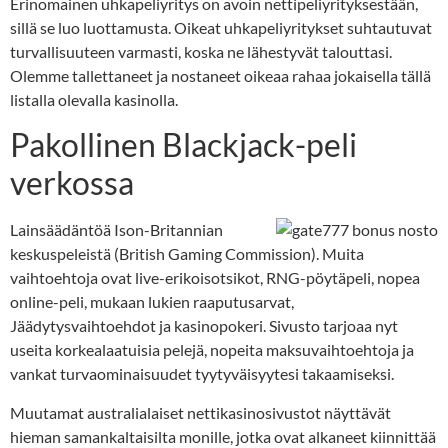
Erinomainen uhkapeliyritys on avoin nettipeliyrityksestään,
sillä se luo luottamusta. Oikeat uhkapeliyritykset suhtautuvat
turvallisuuteen varmasti, koska ne lähestyvät talouttasi.
Olemme tallettaneet ja nostaneet oikeaa rahaa jokaisella tällä
listalla olevalla kasinolla.
Pakollinen Blackjack-peli
verkossa
Lainsäädäntöä Ison-Britannian
keskuspeleistä (British Gaming Commission). Muita
vaihtoehtoja ovat live-erikoisotsikot, RNG-pöytäpeli, nopea
online-peli, mukaan lukien raaputusarvat,
Jäädytysvaihtoehdot ja kasinopokeri. Sivusto tarjoaa nyt
useita korkealaatuisia pelejä, nopeita maksuvaihtoehtoja ja
vankat turvaominaisuudet tyytyväisyytesi takaamiseksi.
Muutamat australialaiset nettikasinosivustot näyttävät
hieman samankaltaisilta monille, jotka ovat alkaneet kiinnittää