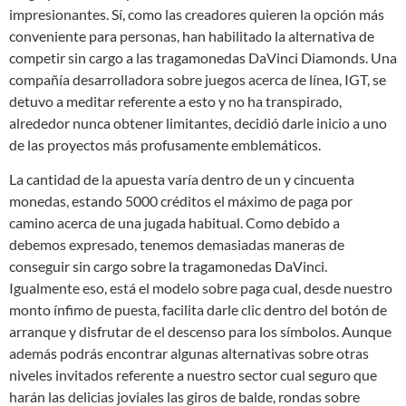
impresionantes. Sí, como las creadores quieren la opción más
conveniente para personas, han habilitado la alternativa de
competir sin cargo a las tragamonedas DaVinci Diamonds. Una
compañía desarrolladora sobre juegos acerca de línea, IGT, se
detuvo a meditar referente a esto y no ha transpirado,
alrededor nunca obtener limitantes, decidió darle inicio a uno
de las proyectos más profusamente emblemáticos.
La cantidad de la apuesta varía dentro de un y cincuenta
monedas, estando 5000 créditos el máximo de paga por
camino acerca de una jugada habitual. Como debido a
debemos expresado, tenemos demasiadas maneras de
conseguir sin cargo sobre la tragamonedas DaVinci.
Igualmente eso, está el modelo sobre paga cual, desde nuestro
monto ínfimo de puesta, facilita darle clic dentro del botón de
arranque y disfrutar de el descenso para los símbolos. Aunque
además podrás encontrar algunas alternativas sobre otras
niveles invitados referente a nuestro sector cual seguro que
harán las delicias joviales las giros de balde, rondas sobre