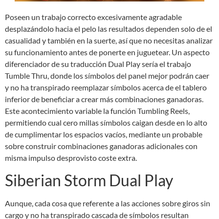
Poseen un trabajo correcto excesivamente agradable
desplazándolo hacia el pelo las resultados dependen solo de el
casualidad y también en la suerte, así que no necesitas analizar
su funcionamiento antes de ponerte en juguetear. Un aspecto
diferenciador de su traducción Dual Play serí­a el trabajo
Tumble Thru, donde los símbolos del panel mejor podrán caer
y no ha transpirado reemplazar símbolos acerca de el tablero
inferior de beneficiar a crear más combinaciones ganadoras.
Este acontecimiento variable la función Tumbling Reels,
permitiendo cual cero millas símbolos caigan desde en lo alto
de cumplimentar los espacios vacíos, mediante un probable
sobre construir combinaciones ganadoras adicionales con
misma impulso desprovisto coste extra.
Siberian Storm Dual Play
Aunque, cada cosa que referente a las acciones sobre giros sin
cargo y no ha transpirado cascada de símbolos resultan