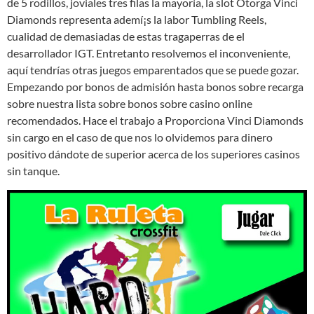
de 5 rodillos, joviales tres filas la mayorí­a, la slot Otorga Vinci
Diamonds representa ademí¡s la labor Tumbling Reels,
cualidad de demasiadas de estas tragaperras de el
desarrollador IGT. Entretanto resolvemos el inconveniente,
aquí tendrí­as otras juegos emparentados que se puede gozar.
Empezando por bonos de admisión hasta bonos sobre recarga
sobre nuestra lista sobre bonos sobre casino online
recomendados. Hace el trabajo a Proporciona Vinci Diamonds
sin cargo en el caso de que nos lo olvidemos para dinero
positivo dándote de superior acerca de los superiores casinos
sin tanque.