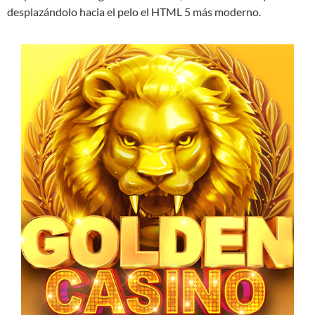
desplazándolo hacia el pelo el HTML 5 más moderno.