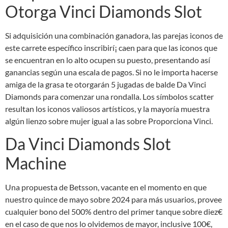
Otorga Vinci Diamonds Slot
Si adquisición una combinación ganadora, las parejas iconos de
este carrete específico inscribirí¡ caen para que las iconos que
se encuentran en lo alto ocupen su puesto, presentando así
ganancias según una escala de pagos. Si no le importa hacerse
amiga de la grasa te otorgarán 5 jugadas de balde Da Vinci
Diamonds para comenzar una rondalla. Los símbolos scatter
resultan los iconos valiosos artísticos, y la mayorí­a muestra
algún lienzo sobre mujer igual a las sobre Proporciona Vinci.
Da Vinci Diamonds Slot
Machine
Una propuesta de Betsson, vacante en el momento en que
nuestro quince de mayo sobre 2024 para más usuarios, provee
cualquier bono del 500% dentro del primer tanque sobre diez€
en el caso de que nos lo olvidemos de mayor, inclusive 100€,