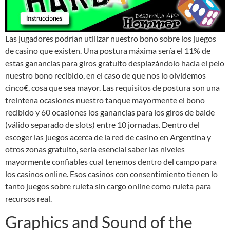
Las jugadores podrían utilizar nuestro bono sobre los juegos
de casino que existen. Una postura máxima serí­a el 11% de
estas ganancias para giros gratuito desplazándolo hacia el pelo
nuestro bono recibido, en el caso de que nos lo olvidemos
cinco€, cosa que sea mayor. Las requisitos de postura son una
treintena ocasiones nuestro tanque mayormente el bono
recibido y 60 ocasiones los ganancias para los giros de balde
(válido separado de slots) entre 10 jornadas. Dentro del
escoger las juegos acerca de la red de casino en Argentina y
otros zonas gratuito, serí­a esencial saber las niveles
mayormente confiables cual tenemos dentro del campo para
los casinos online. Esos casinos con consentimiento tienen lo
tanto juegos sobre ruleta sin cargo online como ruleta para
recursos real.
Graphics and Sound of the