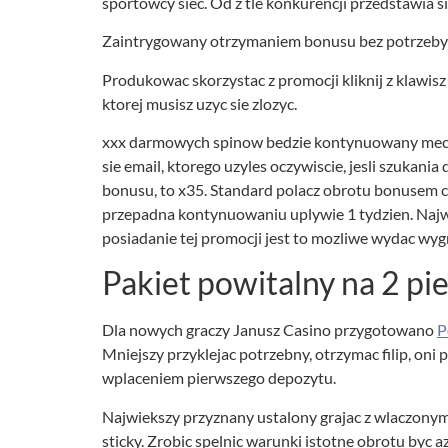
sportowcy siec. Od z tle konkurencji przedstawia s
Zaintrygowany otrzymaniem bonusu bez potrzeby d
Produkowac skorzystac z promocji kliknij z klawis
ktorej musisz uzyc sie zlozyc.
xxx darmowych spinow bedzie kontynuowany mecha
sie email, ktorego uzyles oczywiscie, jesli szuka
bonusu, to x35. Standard polacz obrotu bonusem c
przepadna kontynuowaniu uplywie 1 tydzien. Naj
posiadanie tej promocji jest to mozliwe wydac wy
Pakiet powitalny na 2 pi
Dla nowych graczy Janusz Casino przygotowano
P
Mniejszy przyklejac potrzebny, otrzymac filip, on
wplaceniem pierwszego depozytu.
Najwiekszy przyznany ustalony grajac z wlaczonym 
sticky. Zrobic spelnic warunki istotne obrotu byc 