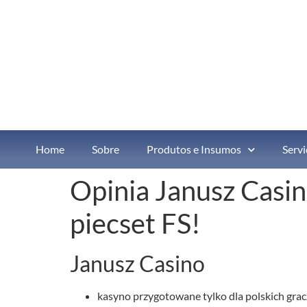
Home
Sobre
Produtos e Insumos
Servi
Opinia Janusz Casin
piecset FS!
Janusz Casino
kasyno przygotowane tylko dla polskich grac