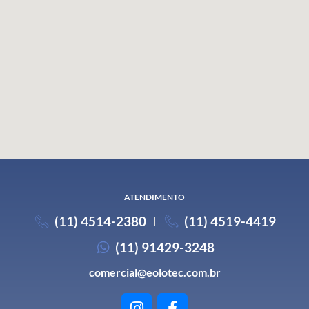
ATENDIMENTO
(11) 4514-2380
(11) 4519-4419
(11) 91429-3248
comercial@eolotec.com.br