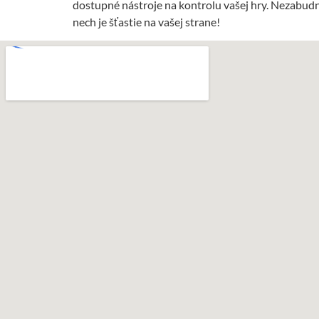
dostupné nástroje na kontrolu vašej hry. Nezabudni
nech je šťastie na vašej strane!