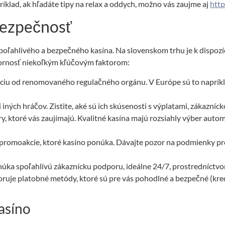
ríklad, ak hľadáte tipy na relax a oddych, možno vás zaujme aj
http
Bezpečnosť
oľahlivého a bezpečného kasína. Na slovenskom trhu je k dispozíc
ozornosť niekoľkým kľúčovým faktorom:
cenciu od renomovaného regulačného orgánu. V Európe sú to naprí
i iných hráčov. Zistite, aké sú ich skúsenosti s výplatami, zákazní
y, ktoré vás zaujímajú. Kvalitné kasína majú rozsiahly výber automat
promoakcie, ktoré kasíno ponúka. Dávajte pozor na podmienky pre
núka spoľahlivú zákaznícku podporu, ideálne 24/7, prostredníctvom 
poruje platobné metódy, ktoré sú pre vás pohodlné a bezpečné (kre
asíno