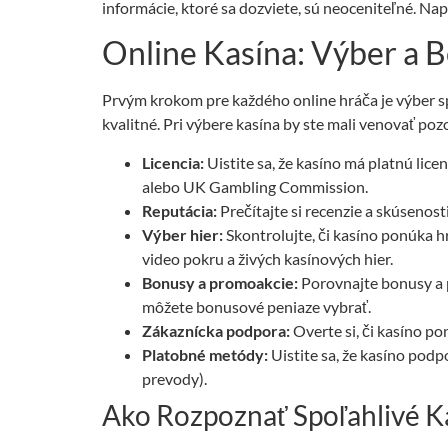
informácie, ktoré sa dozviete, sú neoceniteľné. Nap
Online Kasína: Výber a 
Prvým krokom pre každého online hráča je výber sp
kvalitné. Pri výbere kasína by ste mali venovať p
Licencia:
Uistite sa, že kasíno má platnú li
alebo UK Gambling Commission.
Reputácia:
Prečítajte si recenzie a skúsenost
Výber hier:
Skontrolujte, či kasíno ponúka hr
video pokru a živých kasínových hier.
Bonusy a promoakcie:
Porovnajte bonusy a 
môžete bonusové peniaze vybrať.
Zákaznícka podpora:
Overte si, či kasíno po
Platobné metódy:
Uistite sa, že kasíno pod
prevody).
Ako Rozpoznať Spoľahlivé K