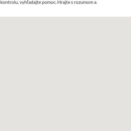
e kontrolu, vyhľadajte pomoc. Hrajte s rozumom a