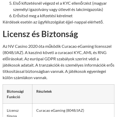
Első kifizetésnél végezd el a KYC ellenőrzést (magyar
személyi igazolvány vagy útlevél és lakcímigazolás)
Erősítsd meg a kifizetési kérelmet
Kérdések esetén az ügyfélszolgálat éjjel-nappal elérhető.
Licensz és Biztonság
Az NV Casino 2020 óta működik Curacao eGaming licensszel
(8048/JAZ). A kaszinó követi a curacaoi KYC, AML és RNG
előírásokat. Az európai GDPR szabályok szerint védi a
játékosok adatait. A tranzakciók és személyes információk erős
titkosítással biztonságban vannak. A játékosok egyenlegei
külön számlákon vannak.
Biztonsági
Részletek
Funkció
Licensz
Curacao eGaming (8048/JAZ)
típusa