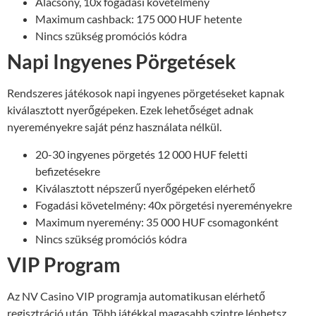
Alacsony, 10x fogadási követelmény
Maximum cashback: 175 000 HUF hetente
Nincs szükség promóciós kódra
Napi Ingyenes Pörgetések
Rendszeres játékosok napi ingyenes pörgetéseket kapnak
kiválasztott nyerőgépeken. Ezek lehetőséget adnak
nyereményekre saját pénz használata nélkül.
20-30 ingyenes pörgetés 12 000 HUF feletti
befizetésekre
Kiválasztott népszerű nyerőgépeken elérhető
Fogadási követelmény: 40x pörgetési nyereményekre
Maximum nyeremény: 35 000 HUF csomagonként
Nincs szükség promóciós kódra
VIP Program
Az NV Casino VIP programja automatikusan elérhető
regisztráció után. Több játékkal magasabb szintre léphetsz,