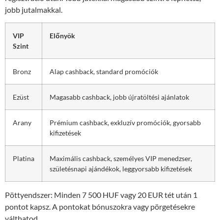
jobb jutalmakkal.
VIP
Előnyök
Szint
Bronz
Alap cashback, standard promóciók
Ezüst
Magasabb cashback, jobb újratöltési ajánlatok
Arany
Prémium cashback, exkluzív promóciók, gyorsabb
kifizetések
Platina
Maximális cashback, személyes VIP menedzser,
születésnapi ajándékok, leggyorsabb kifizetések
Pöttyendszer: Minden 7 500 HUF vagy 20 EUR tét után 1
pontot kapsz. A pontokat bónuszokra vagy pörgetésekre
válthatod.