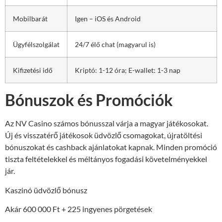
Mobilbarát
Igen – iOS és Android
Ügyfélszolgálat
24/7 élő chat (magyarul is)
Kifizetési idő
Kriptó: 1-12 óra; E-wallet: 1-3 nap
Bónuszok és Promóciók
Az NV Casino számos bónusszal várja a magyar játékosokat.
Új és visszatérő játékosok üdvözlő csomagokat, újratöltési
bónuszokat és cashback ajánlatokat kapnak. Minden promóció
tiszta feltételekkel és méltányos fogadási követelményekkel
jár.
Kaszinó üdvözlő bónusz
Akár 600 000 Ft + 225 ingyenes pörgetések