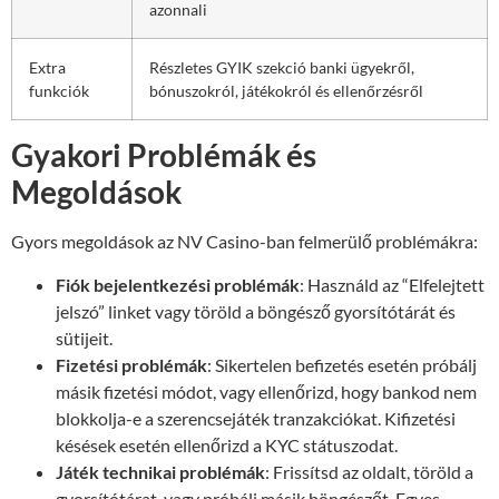
azonnali
Extra
Részletes GYIK szekció banki ügyekről,
funkciók
bónuszokról, játékokról és ellenőrzésről
Gyakori Problémák és
Megoldások
Gyors megoldások az NV Casino-ban felmerülő problémákra:
Fiók bejelentkezési problémák
: Használd az “Elfelejtett
jelszó” linket vagy töröld a böngésző gyorsítótárát és
sütijeit.
Fizetési problémák
: Sikertelen befizetés esetén próbálj
másik fizetési módot, vagy ellenőrizd, hogy bankod nem
blokkolja-e a szerencsejáték tranzakciókat. Kifizetési
késések esetén ellenőrizd a KYC státuszodat.
Játék technikai problémák
: Frissítsd az oldalt, töröld a
gyorsítótárat, vagy próbálj másik böngészőt. Egyes