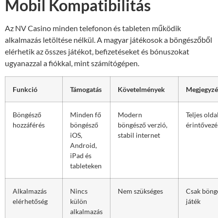
Mobil Kompatibilitás
Az NV Casino minden telefonon és tableten működik
alkalmazás letöltése nélkül. A magyar játékosok a böngészőből
elérhetik az összes játékot, befizetéseket és bónuszokat
ugyanazzal a fiókkal, mint számítógépen.
Funkció
Támogatás
Követelmények
Megjegyzé
Böngésző
Minden fő
Modern
Teljes olda
hozzáférés
böngésző
böngésző verzió,
érintővezé
iOS,
stabil internet
Android,
iPad és
tableteken
Alkalmazás
Nincs
Nem szükséges
Csak böng
elérhetőség
külön
játék
alkalmazás