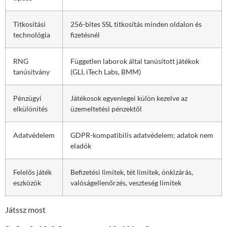
Titkosítási
256-bites SSL titkosítás minden oldalon és
technológia
fizetésnél
RNG
Független laborok által tanúsított játékok
tanúsítvány
(GLI, iTech Labs, BMM)
Pénzügyi
Játékosok egyenlegei külön kezelve az
elkülönítés
üzemeltetési pénzektől
Adatvédelem
GDPR-kompatibilis adatvédelem; adatok nem
eladók
Felelős játék
Befizetési limitek, tét limitek, önkizárás,
eszközök
valóságellenőrzés, veszteség limitek
Játssz most