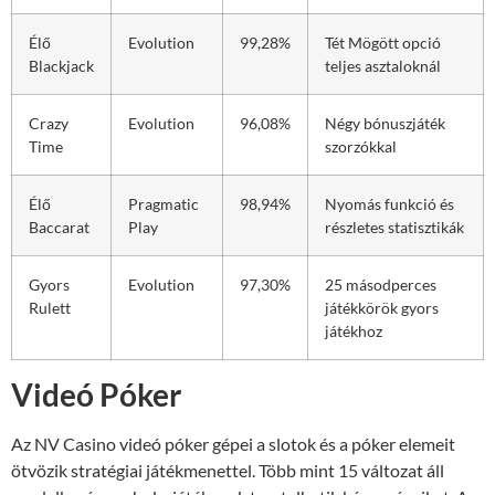
Élő
Evolution
99,28%
Tét Mögött opció
Blackjack
teljes asztaloknál
Crazy
Evolution
96,08%
Négy bónuszjáték
Time
szorzókkal
Élő
Pragmatic
98,94%
Nyomás funkció és
Baccarat
Play
részletes statisztikák
Gyors
Evolution
97,30%
25 másodperces
Rulett
játékkörök gyors
játékhoz
Videó Póker
Az NV Casino videó póker gépei a slotok és a póker elemeit
ötvözik stratégiai játékmenettel. Több mint 15 változat áll