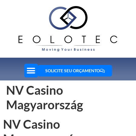
SOLICITE SEU ORÇAMENTO
NV Casino
Magyarország
NV Casino