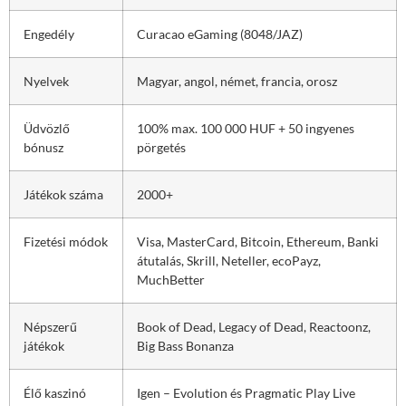
Engedély
Curacao eGaming (8048/JAZ)
Nyelvek
Magyar, angol, német, francia, orosz
Üdvözlő
100% max. 100 000 HUF + 50 ingyenes
bónusz
pörgetés
Játékok száma
2000+
Fizetési módok
Visa, MasterCard, Bitcoin, Ethereum, Banki
átutalás, Skrill, Neteller, ecoPayz,
MuchBetter
Népszerű
Book of Dead, Legacy of Dead, Reactoonz,
játékok
Big Bass Bonanza
Élő kaszinó
Igen – Evolution és Pragmatic Play Live