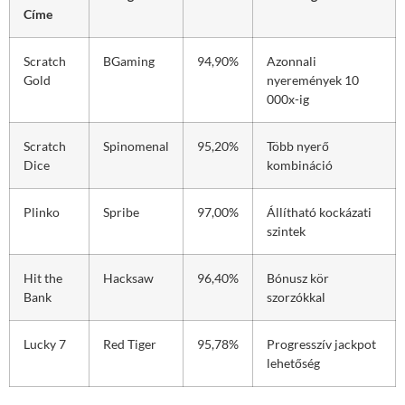
Címe
Scratch
BGaming
94,90%
Azonnali
Gold
nyeremények 10
000x-ig
Scratch
Spinomenal
95,20%
Több nyerő
Dice
kombináció
Plinko
Spribe
97,00%
Állítható kockázati
szintek
Hit the
Hacksaw
96,40%
Bónusz kör
Bank
szorzókkal
Lucky 7
Red Tiger
95,78%
Progresszív jackpot
lehetőség