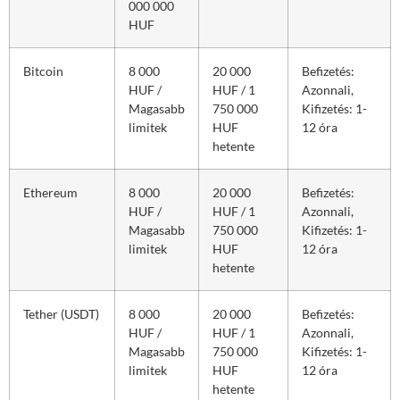
000 000
HUF
Bitcoin
8 000
20 000
Befizetés:
HUF /
HUF / 1
Azonnali,
Magasabb
750 000
Kifizetés: 1-
limitek
HUF
12 óra
hetente
Ethereum
8 000
20 000
Befizetés:
HUF /
HUF / 1
Azonnali,
Magasabb
750 000
Kifizetés: 1-
limitek
HUF
12 óra
hetente
Tether (USDT)
8 000
20 000
Befizetés:
HUF /
HUF / 1
Azonnali,
Magasabb
750 000
Kifizetés: 1-
limitek
HUF
12 óra
hetente