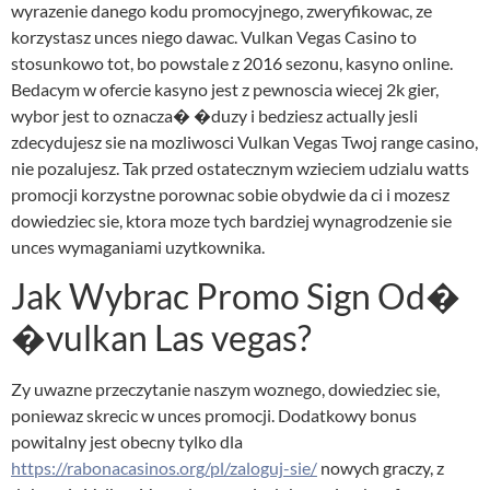
wyrazenie danego kodu promocyjnego, zweryfikowac, ze
korzystasz unces niego dawac. Vulkan Vegas Casino to
stosunkowo tot, bo powstale z 2016 sezonu, kasyno online.
Bedacym w ofercie kasyno jest z pewnoscia wiecej 2k gier,
wybor jest to oznacza� �duzy i bedziesz actually jesli
zdecydujesz sie na mozliwosci Vulkan Vegas Twoj range casino,
nie pozalujesz. Tak przed ostatecznym wzieciem udzialu watts
promocji korzystne porownac sobie obydwie da ci i mozesz
dowiedziec sie, ktora moze tych bardziej wynagrodzenie sie
unces wymaganiami uzytkownika.
Jak Wybrac Promo Sign Od�
�vulkan Las vegas?
Zy uwazne przeczytanie naszym woznego, dowiedziec sie,
poniewaz skrecic w unces promocji. Dodatkowy bonus
powitalny jest obecny tylko dla
https://rabonacasinos.org/pl/zaloguj-sie/
nowych graczy, z