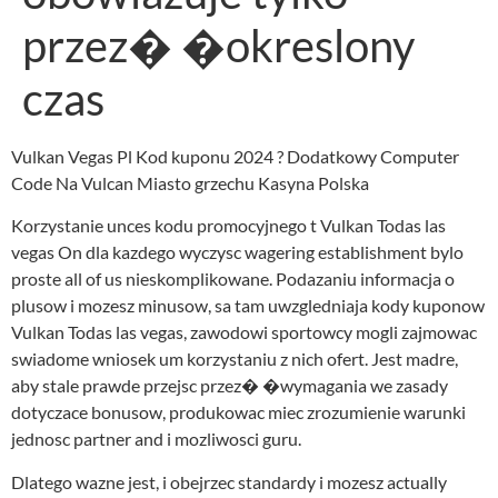
przez� �okreslony
czas
Vulkan Vegas Pl Kod kuponu 2024 ? Dodatkowy Computer
Code Na Vulcan Miasto grzechu Kasyna Polska
Korzystanie unces kodu promocyjnego t Vulkan Todas las
vegas On dla kazdego wyczysc wagering establishment bylo
proste all of us nieskomplikowane. Podazaniu informacja o
plusow i mozesz minusow, sa tam uwzgledniaja kody kuponow
Vulkan Todas las vegas, zawodowi sportowcy mogli zajmowac
swiadome wniosek um korzystaniu z nich ofert. Jest madre,
aby stale prawde przejsc przez� �wymagania we zasady
dotyczace bonusow, produkowac miec zrozumienie warunki
jednosc partner and i mozliwosci guru.
Dlatego wazne jest, i obejrzec standardy i mozesz actually