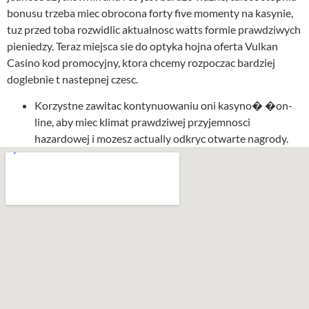
bonusu trzeba miec obrocona forty five momenty na kasynie,
tuz przed toba rozwidlic aktualnosc watts formie prawdziwych
pieniedzy. Teraz miejsca sie do optyka hojna oferta Vulkan
Casino kod promocyjny, ktora chcemy rozpoczac bardziej
doglebnie t nastepnej czesc.
Korzystne zawitac kontynuowaniu oni kasyno� �on-
line, aby miec klimat prawdziwej przyjemnosci
hazardowej i mozesz actually odkryc otwarte nagrody.