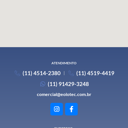
ATENDIMENTO
(11) 4514-2380
(11) 4519-4419
(11) 91429-3248
comercial@eolotec.com.br