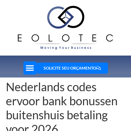
SOLICITE SEU ORÇAMENTO
Nederlands codes
ervoor bank bonussen
buitenshuis betaling
voor 2026