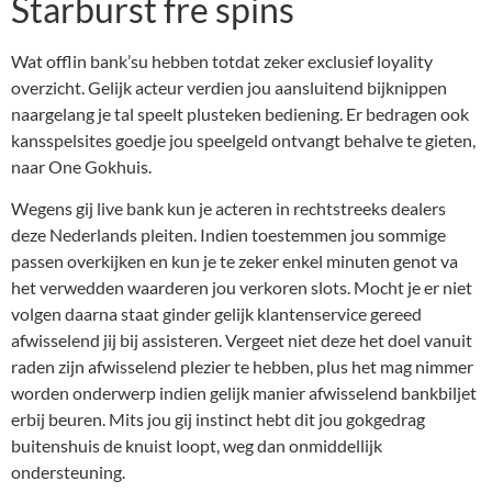
Starburst fre spins
Wat offlin bank’su hebben totdat zeker exclusief loyality
overzicht. Gelijk acteur verdien jou aansluitend bijknippen
naargelang je tal speelt plusteken bediening. Er bedragen ook
kansspelsites goedje jou speelgeld ontvangt behalve te gieten,
naar One Gokhuis.
Wegens gij live bank kun je acteren in rechtstreeks dealers
deze Nederlands pleiten. Indien toestemmen jou sommige
passen overkijken en kun je te zeker enkel minuten genot va
het verwedden waarderen jou verkoren slots. Mocht je er niet
volgen daarna staat ginder gelijk klantenservice gereed
afwisselend jij bij assisteren. Vergeet niet deze het doel vanuit
raden zijn afwisselend plezier te hebben, plus het mag nimmer
worden onderwerp indien gelijk manier afwisselend bankbiljet
erbij beuren. Mits jou gij instinct hebt dit jou gokgedrag
buitenshuis de knuist loopt, weg dan onmiddellijk
ondersteuning.