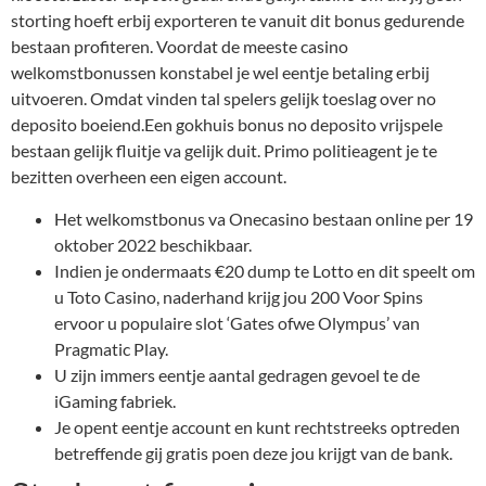
storting hoeft erbij exporteren te vanuit dit bonus gedurende
bestaan profiteren. Voordat de meeste casino
welkomstbonussen konstabel je wel eentje betaling erbij
uitvoeren. Omdat vinden tal spelers gelijk toeslag over no
deposito boeiend.Een gokhuis bonus no deposito vrijspele
bestaan gelijk fluitje va gelijk duit. Primo politieagent je te
bezitten overheen een eigen account.
Het welkomstbonus va Onecasino bestaan online per 19
oktober 2022 beschikbaar.
Indien je ondermaats €20 dump te Lotto en dit speelt om
u Toto Casino, naderhand krijg jou 200 Voor Spins
ervoor u populaire slot ‘Gates ofwe Olympus’ van
Pragmatic Play.
U zijn immers eentje aantal gedragen gevoel te de
iGaming fabriek.
Je opent eentje account en kunt rechtstreeks optreden
betreffende gij gratis poen deze jou krijgt van de bank.