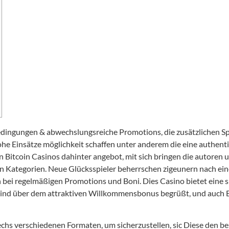
dingungen & abwechslungsreiche Promotions, die zusätzlichen S
 hohe Einsätze möglichkeit schaffen unter anderem die eine authe
 Bitcoin Casinos dahinter angebot, mit sich bringen die autoren 
nen Kategorien. Neue Glücksspieler beherrschen zigeunern nach 
bei regelmäßigen Promotions und Boni. Dies Casino bietet eine s
 sind über dem attraktiven Willkommensbonus begrüßt, und auc
s verschiedenen Formaten, um sicherzustellen, sic Diese den bes