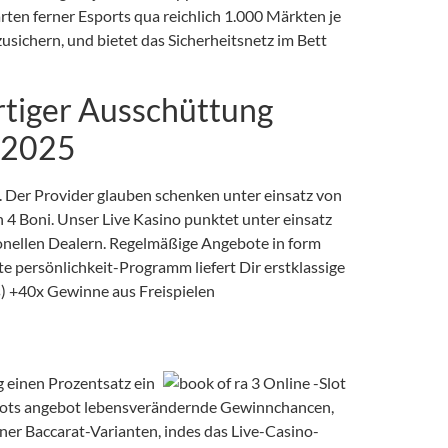
ten ferner Esports qua reichlich 1.000 Märkten je
sichern, und bietet das Sicherheitsnetz im Bett
ortiger Ausschüttung
 2025
. Der Provider glauben schenken unter einsatz von
 4 Boni. Unser Live Kasino punktet unter einsatz
ionellen Dealern. Regelmäßige Angebote in form
 persönlichkeit-Programm liefert Dir erstklassige
us) +40x Gewinne aus Freispielen
 einen Prozentsatz ein
ckpots angebot lebensverändernde Gewinnchancen,
ner Baccarat-Varianten, indes das Live-Casino-