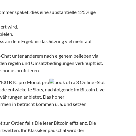
kommenspaket, dies eine substantielle 125%ige
ert wird.
ielen.
ss an dem Ergebnis das Sitzung viel mehr auf
e-Chat unter anderem nach eigenem belieben via
den regeln und Umsatzbedingungen verknüpft ist.
sbonus profitieren.
a 100 BTC pro Monat pro
e entwickelte Slots, nachfolgende im Bitcoin Live
towährungen anbietet. Das hoher
formen in betracht kommen u. a. und setzen
r Order, falls Die leser Bitcoin effizienz. Die
wetten. Ihr Klassiker pauschal wird der