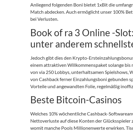
Anliegend folgenden Boni bietet 1xBit die umfangr
Match abdecken. Auch ermöglicht unser 100% Bet I
bei Verlusten.
Book of ra 3 Online -Slo
unter anderem schnells
Jedoch gibt dies den Krypto-Ersteinzahlungsbonus
einem attraktiven Willkommenspaket solange bis ma
von via 250 Lobbys, unterhaltsamen Spielshows, W
von Cashback ferner Einzahlungsboni gebunden spi
Vorteile und angewandten Folie, regelmäßig inoffiz
Beste Bitcoin-Casinos
Welches 10% wöchentliche Cashback-Softwareanwen
Nettoverluste auf diese Konten der Glücksspiele
womit manche Pools Millionenwerte erwirken. Tisch