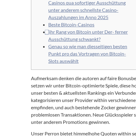
Casinos qua sofortiger Ausschüttung
unter anderem schnellste Casino-
Auszahlungen im Anno 2025
Beste Bitcoin-Casinos
⃣ ihr Rang von Bitcoin unter Der- ferner
Ausschüttung schwankt?
Genau so wie man diesseitigen besten
Punkt pro das Vortragen von Bitcoin-
Slots auswählt
Aufmerksam denken die autoren auf faire Bonusbe
setzen wir unter Bitcoin-optimierte Spiele, diese
unser besten & aktuellsten Rankings ein Verbunden
kategorisieren unser Provider within verschiede
empfinden, und auch bestehende Zocker gewinnen 
problemlosen Transaktionen. Neue Glücksspieler
unter anderem Promotions gewinnen.
Unser Perron bietet himmelhohe Quoten within sech