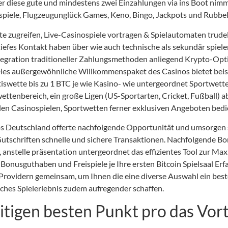
diese gute und mindestens zwei Einzahlungen via ins Boot nimmt
chspiele, Flugzeugunglück Games, Keno, Bingo, Jackpots und Rubbel
e zugreifen, Live-Casinospiele vortragen & Spielautomaten trudel
efes Kontakt haben über wie auch technische als sekundär spiele
egration traditioneller Zahlungsmethoden anliegend Krypto-Optio
es außergewöhnliche Willkommenspaket des Casinos bietet beisp
ette bis zu 1 BTC je wie Kasino- wie untergeordnet Sportwetten
ttenbereich, ein große Ligen (US-Sportarten, Cricket, Fußball)
llen Casinospielen, Sportwetten ferner exklusiven Angeboten bedie
 Deutschland offerte nachfolgende Opportunität und umsorgen si
utschriften schnelle und sichere Transaktionen. Nachfolgende Bon
nstelle präsentation untergeordnet das effizientes Tool zur Ma
 Bonusguthaben und Freispiele je Ihre ersten Bitcoin Spielsaal E
0 Providern gemeinsam, um Ihnen die eine diverse Auswahl ein be
lches Spielerlebnis zudem aufregender schaffen.​
tigen besten Punkt pro das Vort