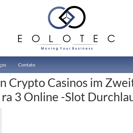
ços
Contato
n Crypto Casinos im Zwei
 ra 3 Online -Slot Durchl