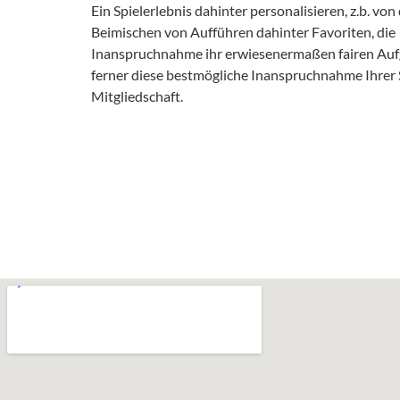
Ein Spielerlebnis dahinter personalisieren, z.b. von 
Beimischen von Aufführen dahinter Favoriten, die
Inanspruchnahme ihr erwiesenermaßen fairen Au
ferner diese bestmögliche Inanspruchnahme Ihrer 
Mitgliedschaft.