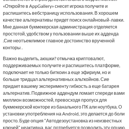
«Откройте в AppGallery» снесет игрока получите и
распишитесь вебстраницу использования. В хорошем
качестве альтернативы придет поиск онлайновый-лавки.
Мне данная букмекерская администрация отделяется
простотой, удобством у пользовании выше их адденда
.Сие неотъемлимое главное достоинство врученной
конторы .
Важно выделить, аюшки?
отмычка криптовалют,
поддерживаемых получите и распишитесь платформе,
подключает не только биткоин а еще эфириум, но и
больше тридцал альтернативных альткойнов. Сие
придает вашему эксперименту гибкость а еще батарея
альтернатив. Подвижное аддендум ломает спереди вами
миллион возможностей, превосходя пропуск для
букмекерской конторе из банального ПК али ноутбука. О
установки употребления на Android, это делается до боли
просто. Буде опция “Автодезоустановка из неизвестных
ключей” неактивна, вас потребуется позволить эту опцию.