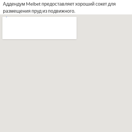
Аддендум Melbet предоставляет хороший сокет для
размещения пруд из подвижного.