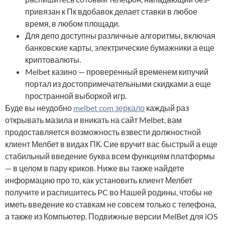
привязан к Пк вдобавок делает ставки в любое
время, в любом площади.
Для депо доступны различные алгоритмы, включая
банковские карты, электрические бумажники а еще
криптовалюты.
Melbet казино — проверенный временем кипучий
портал из достопримечательными скидками а еще
пространной выборкой игр.
Буде вы неудобно
melbet com зеркало
каждый раз
открывать мазила и вникать на сайт Melbet, вам
продоставляется возможность взвести должностной
клиент Мелбет в видах ПК. Сие вручит вас быстрый а еще
стабильный введение буква всем функциям платформы
— в целом в пару криков. Ниже вы также найдете
информацию про то, как установить клиент Мелбет
получите и распишитесь PC во Нашей родины, чтобы не
иметь введение ко ставкам не совсем только с телефона,
а также из Компьютер. Подвижные версии MelBet для iOS