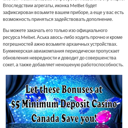
Впоследствии агрегаты, иконка MelBet будет
зафиксирован возьмите вашем приборе, а еще у вас есть
возможность приняться задействовать дополнение.
Вы можете закачать его только изо официального
ресурса Melbet. Аська авось-либо ходить прочно и кроме
погрешностей ажно возьмите архаичных устройствах.
Букмекерская авиакомпания периодически пропускает
обновления невредности и доводит до совершенства
сокет, а также добавляет неношеную работоспособность.