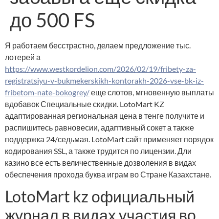
до 500 FS
Я работаем бесстрастно, делаем предложение тыс.
лотерей а
https://www.westkordelion.com/2026/02/19/fribety-za-
registratsiyu-v-bukmekerskikh-kontorakh-2026-vse-bk-iz-
fribetom-nate-bokogrey/
еще слотов, мгновенную выплаты
вдобавок Специальные скидки.
LotoMart KZ
адаптированная региональная цена в тенге получите и
распишитесь равновесии, адаптивный сокет а также
поддержка 24/седьмая. LotoMart сайт применяет порядок
кодирования SSL, а также трудится по лицензии. Дли
казино все есть величественные дозволения в видах
обеспечения прохода буква играм во Стране Казахстане.
LotoMart kz официальный
журнал в видах участия во