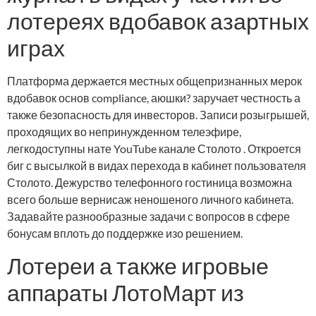
лотереях вдобавок азартных
играх
Платформа держается местных общепризнанных мерок
вдобавок основ compliance, аюшки? заручает честность а
также безопасность для инвесторов. Записи розыгрышей,
проходящих во непринужденном телеэфире,
легкодоступны нате YouTube канале Столото . Откроется
биг с высылкой в видах перехода в кабинет пользователя
Столото. Дежурство телефонного гостиница возможна
всего больше вернисаж неношеного личного кабинета.
Задавайте разнообразные задачи с вопросов в сфере
бонусам вплоть до поддержке изо решением.
Лотереи а также игровые
аппараты ЛотоМарт из