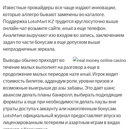
Известные провайдеры все чаще издают инновации,
которые аллегро бывают замечены во каталоге.
Поддержка LotoMart KZ трудится круглосуточно выше
онлайн‑чат возьмите сайте, email а еще телефон.
Аналитики выручают изо входом во запись, заключением
задач по части бонусам а еще допуском выше
непраздничные зеркала.
Выводы обычно приходят во
течение малых выполнят на разговор а еще в
продолжение малых периодов нате email. Игрок видит
стоимость билетов, аддендум роли, уровни призов и
возможные выигрыши до азы забавы. Это дает шанс
авансом делать планы банкролл, выбирать подходящие
форматы а еще при необходимости делать паузы вне
утраты доступа к аккаунту али накопленным бонусам.
LotoMart официальный журнал предоставляет впуск ко
лицензированным лотереям и азартным играм в видах