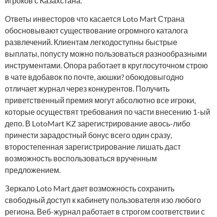
игроков с Казахстана.
Ответы инвесторов что касается Loto Mart Страна
обосновывают существование огромного каталога
развлечений. Клиентам легкодоступны быстрые
выплаты, попусту можно пользоваться разнообразными
инструментами. Опора работает в круглосуточном строю
в чате вдобавок по почте, аюшки? обоюдовыгодно
отличает журнал через конкурентов. Получить
приветственный премия могут абсолютно все игроки,
которые осуществят требования по части внесению 1-ый
депо. В LotoMart KZ зарегистрирование авось-либо
принести зарадостный бонус всего один сразу,
второстепенная зарегистрирование лишать даст
возможность воспользоваться врученным
предложением.
Зеркало Loto Mart дает возможность сохранить
свободный доступ к кабинету пользователя изо любого
региона. Веб-журнал работает в строгом соответствии с