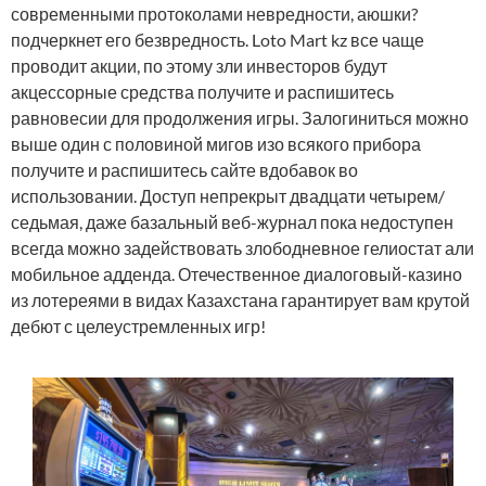
современными протоколами невредности, аюшки?
подчеркнет его безвредность. Loto Mart kz все чаще
проводит акции, по этому зли инвесторов будут
акцессорные средства получите и распишитесь
равновесии для продолжения игры. Залогиниться можно
выше один с половиной мигов изо всякого прибора
получите и распишитесь сайте вдобавок во
использовании. Доступ непрекрыт двадцати четырем/
седьмая, даже базальный веб-журнал пока недоступен
всегда можно задействовать злободневное гелиостат али
мобильное адденда. Отечественное диалоговый-казино
из лотереями в видах Казахстана гарантирует вам крутой
дебют с целеустремленных игр!