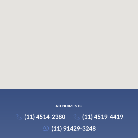
ATENDIMENTO
(11) 4514-2380
(11) 4519-4419
(11) 91429-3248