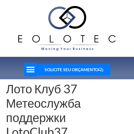
SOLICITE SEU ORÇAMENTO
Лото Клуб 37
Метеослужба
поддержки
LotoClub37