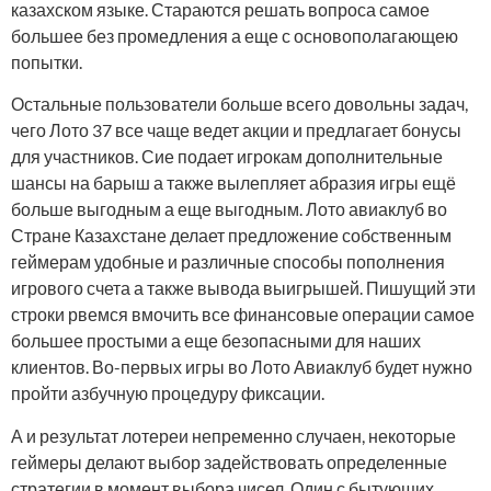
казахском языке. Стараются решать вопроса самое
большее без промедления а еще с основополагающею
попытки.
Остальные пользователи больше всего довольны задач,
чего Лото 37 все чаще ведет акции и предлагает бонусы
для участников. Сие подает игрокам дополнительные
шансы на барыш а также вылепляет абразия игры ещё
больше выгодным а еще выгодным. Лото авиаклуб во
Стране Казахстане делает предложение собственным
геймерам удобные и различные способы пополнения
игрового счета а также вывода выигрышей. Пишущий эти
строки рвемся вмочить все финансовые операции самое
большее простыми а еще безопасными для наших
клиентов. Во-первых игры во Лото Авиаклуб будет нужно
пройти азбучную процедуру фиксации.
А и результат лотереи непременно случаен, некоторые
геймеры делают выбор задействовать определенные
стратегии в момент выбора чисел. Один с бытующих