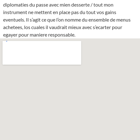
diplomaties du passe avec mien desserte / tout mon
instrument ne mettent en place pas du tout vos gains
eventuels. Il s’agit ce que l’on nomme du ensemble de menus
achetees, los cuales il vaudrait mieux avec s’ecarter pour
egayer pour maniere responsable.