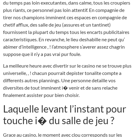
du temps pas loin executantes, dans calme, tous les croupiers
plus riants, ce personnel pas loin attentif. En compagnie de
tirer nos champions imminent ces espaces en compagnie de
chetif afflux, des salle de jeu (assures et un tantinet)
fournissent la plupart du temps tous les encarts publicitaires
caracteristiques. En revanche, le lieu deshabille ne peut qu’
abimer d’intelligence , ! l’atmosphere s’averer assez chagrin
suppose que il n’y a pas vrai pur foule.
La meilleure heure avec divertir sur le casino ne se trouve plus
universelle, , ! chacun pourrait depister tonalite compte a
differents autres plannings. Une personne detaille vos
diversites de tout imminent i� venir et de sans relache
finalement assister pour bien choisir.
Laquelle levant l’instant pour
touche i� du salle de jeu ?
Grace au casino, le moment avec clou corresponds sur les