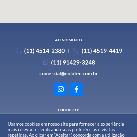
ATENDIMENTO
(11) 4514-2380
(11) 4519-4419
(11) 91429-3248
comercial@eolotec.com.br
ENDEREÇO:
Av. Santa Lúcia, nº 170 - Santa Cecilia - Mauá - SP
Usamos cookies em nosso site para fornecer a experiência
mais relevante, lembrando suas preferências e visitas
repetidas. Ao clicar em “Aceitar”, concorda com a utilização