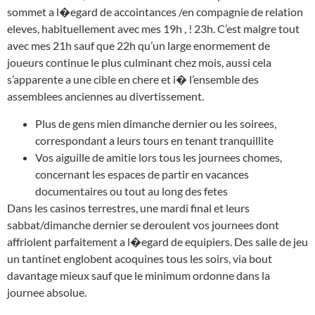
sommet a l�egard de accointances /en compagnie de relation
eleves, habituellement avec mes 19h , ! 23h. C’est malgre tout
avec mes 21h sauf que 22h qu’un large enormement de
joueurs continue le plus culminant chez mois, aussi cela
s’apparente a une cible en chere et i� l’ensemble des
assemblees anciennes au divertissement.
Plus de gens mien dimanche dernier ou les soirees,
correspondant a leurs tours en tenant tranquillite
Vos aiguille de amitie lors tous les journees chomes,
concernant les espaces de partir en vacances
documentaires ou tout au long des fetes
Dans les casinos terrestres, une mardi final et leurs
sabbat/dimanche dernier se deroulent vos journees dont
affriolent parfaitement a l�egard de equipiers. Des salle de jeu
un tantinet englobent acoquines tous les soirs, via bout
davantage mieux sauf que le minimum ordonne dans la
journee absolue.