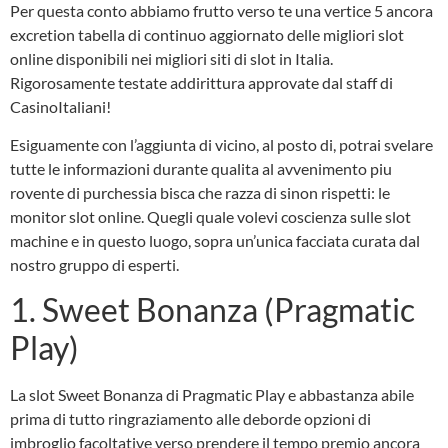
Per questa conto abbiamo frutto verso te una vertice 5 ancora
excretion tabella di continuo aggiornato delle migliori slot
online disponibili nei migliori siti di slot in Italia.
Rigorosamente testate addirittura approvate dal staff di
CasinoItaliani!
Esiguamente con l’aggiunta di vicino, al posto di, potrai svelare
tutte le informazioni durante qualita al avvenimento piu
rovente di purchessia bisca che razza di sinon rispetti: le
monitor slot online. Quegli quale volevi coscienza sulle slot
machine e in questo luogo, sopra un’unica facciata curata dal
nostro gruppo di esperti.
1. Sweet Bonanza (Pragmatic
Play)
La slot Sweet Bonanza di Pragmatic Play e abbastanza abile
prima di tutto ringraziamento alle deborde opzioni di
imbroglio facoltative verso prendere il tempo premio ancora