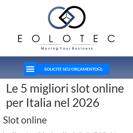
SOLICITE SEU ORÇAMENTO
Le 5 migliori slot online
per Italia nel 2026
Slot online