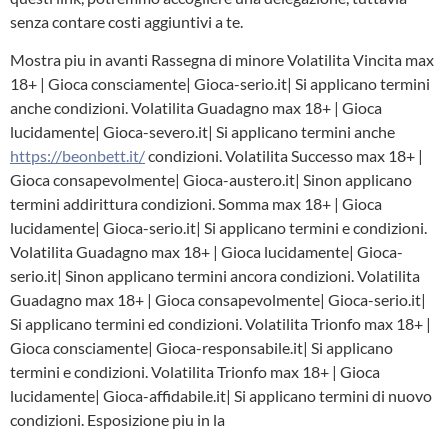
senza contare costi aggiuntivi a te.
Mostra piu in avanti Rassegna di minore Volatilita Vincita max
18+ | Gioca consciamente| Gioca-serio.it| Si applicano termini
anche condizioni. Volatilita Guadagno max 18+ | Gioca
lucidamente| Gioca-severo.it| Si applicano termini anche
https://beonbett.it/
condizioni. Volatilita Successo max 18+ |
Gioca consapevolmente| Gioca-austero.it| Sinon applicano
termini addirittura condizioni. Somma max 18+ | Gioca
lucidamente| Gioca-serio.it| Si applicano termini e condizioni.
Volatilita Guadagno max 18+ | Gioca lucidamente| Gioca-
serio.it| Sinon applicano termini ancora condizioni. Volatilita
Guadagno max 18+ | Gioca consapevolmente| Gioca-serio.it|
Si applicano termini ed condizioni. Volatilita Trionfo max 18+ |
Gioca consciamente| Gioca-responsabile.it| Si applicano
termini e condizioni. Volatilita Trionfo max 18+ | Gioca
lucidamente| Gioca-affidabile.it| Si applicano termini di nuovo
condizioni. Esposizione piu in la