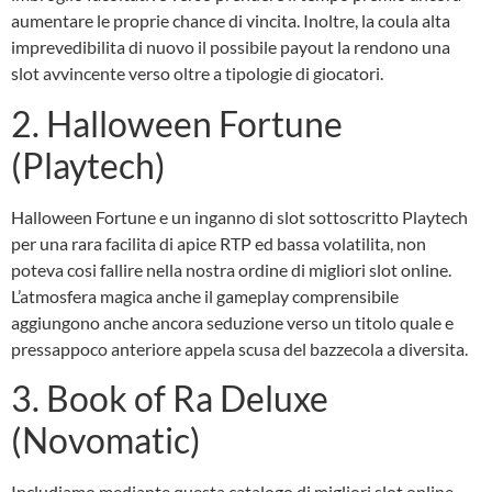
aumentare le proprie chance di vincita. Inoltre, la coula alta
imprevedibilita di nuovo il possibile payout la rendono una
slot avvincente verso oltre a tipologie di giocatori.
2. Halloween Fortune
(Playtech)
Halloween Fortune e un inganno di slot sottoscritto Playtech
per una rara facilita di apice RTP ed bassa volatilita, non
poteva cosi fallire nella nostra ordine di migliori slot online.
L’atmosfera magica anche il gameplay comprensibile
aggiungono anche ancora seduzione verso un titolo quale e
pressappoco anteriore appela scusa del bazzecola a diversita.
3. Book of Ra Deluxe
(Novomatic)
Includiamo mediante questa catalogo di migliori slot online