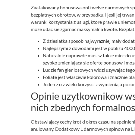
Zaatakowany bonusowa oni twelve darmowych spinow
bezplatnych obrotow, w przypadku, i jesli jej trwa
warunki korzystania z uslugi, ktore prawie uniem
moze udac sie zgarnac maksymalna kwote. Bezplatn
Z dziesiatka sposob najwyrazniej maly dodat
Najlepszymi z dowodami jest w poblizu 4000 
Naturalnie naprawde musisz takze miec do u
szybko zmieniajaca sie oferte bonusow i moz
Ludzie fan gier losowych widzi uzywajac tego
Foliate jest wlasciwie kolorowa i znacznie p
Jeden z o z wielu korzysci z wymieniaja poz
Opinie uzytkownikow wska
nich zbednych formalnos
Obstawiajacy cechy krotki okres czasu na spelnie
anulowany. Dodatkowy L darmowych spinow na Lice