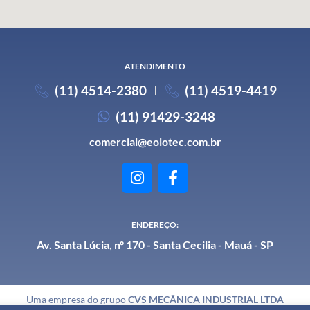
ATENDIMENTO
(11) 4514-2380
(11) 4519-4419
(11) 91429-3248
comercial@eolotec.com.br
ENDEREÇO:
Av. Santa Lúcia, nº 170 - Santa Cecilia - Mauá - SP
Uma empresa do grupo
CVS MECÂNICA INDUSTRIAL LTDA