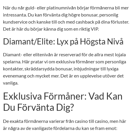
När du når guld- eller platinumnivån börjar förmånerna bli mer
intressanta. Du kan förvänta dig högre bonusar, personlig
kundservice och kanske till och med cashback på dina förluster.
Det är här du börjar känna dig som en riktig VIP.
Diamant/Elite: Lyx på Högsta Nivå
Diamant- eller elitenivån är reserverad för de allra mest lojala
spelarna. Här pratar vi om exklusiva förmåner som personliga
kontakter, skräddarsydda bonusar, inbjudningar till lyxiga
evenemang och mycket mer. Det är en upplevelse utöver det
vanliga.
Exklusiva Förmåner: Vad Kan
Du Förvänta Dig?
De exakta förmånerna varierar från casino till casino, men här
är några av de vanligaste fördelarna du kan se fram emot: