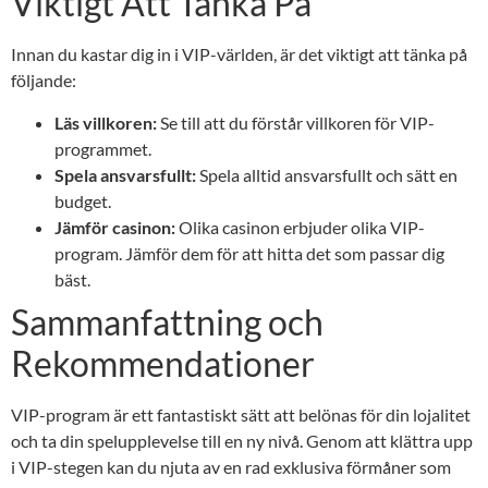
Viktigt Att Tänka På
Innan du kastar dig in i VIP-världen, är det viktigt att tänka på
följande:
Läs villkoren:
Se till att du förstår villkoren för VIP-
programmet.
Spela ansvarsfullt:
Spela alltid ansvarsfullt och sätt en
budget.
Jämför casinon:
Olika casinon erbjuder olika VIP-
program. Jämför dem för att hitta det som passar dig
bäst.
Sammanfattning och
Rekommendationer
VIP-program är ett fantastiskt sätt att belönas för din lojalitet
och ta din spelupplevelse till en ny nivå. Genom att klättra upp
i VIP-stegen kan du njuta av en rad exklusiva förmåner som