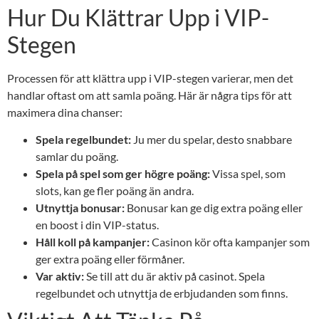
Hur Du Klättrar Upp i VIP-
Stegen
Processen för att klättra upp i VIP-stegen varierar, men det
handlar oftast om att samla poäng. Här är några tips för att
maximera dina chanser:
Spela regelbundet:
Ju mer du spelar, desto snabbare
samlar du poäng.
Spela på spel som ger högre poäng:
Vissa spel, som
slots, kan ge fler poäng än andra.
Utnyttja bonusar:
Bonusar kan ge dig extra poäng eller
en boost i din VIP-status.
Håll koll på kampanjer:
Casinon kör ofta kampanjer som
ger extra poäng eller förmåner.
Var aktiv:
Se till att du är aktiv på casinot. Spela
regelbundet och utnyttja de erbjudanden som finns.