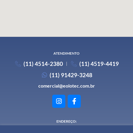
ATENDIMENTO
(11) 4514-2380
(11) 4519-4419
(11) 91429-3248
comercial@eolotec.com.br
ENDEREÇO:
Av. Santa Lúcia, nº 170 - Santa Cecilia - Mauá - SP