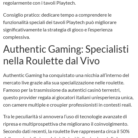
regolarmente con i tavoli Playtech.
Consiglio pratico: dedicare tempo a comprendere le
funzionalità speciali dei tavoli Playtech può migliorare
significativamente la strategia di gioco e l’esperienza
complessiva.
Authentic Gaming: Specialisti
nella Roulette dal Vivo
Authentic Gaming ha conquistato una nicchia all’interno del
mercato live grazie alla sua specializzazione nelle roulette.
Famoso per la trasmissione da autentici casinò terrestri,
questo provider regala ai giocatori italiani un’esperienza unica,
con camere multiple e croupier professionisti in contesti reali.
Tra le peculiarità si annovera l’uso di tecnologie avanzate di
ripresa e multiprospettiva che migliorano il coinvolgimento.
Secondo dati recenti, la roulette live rappresenta circa il 50%