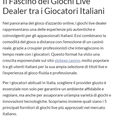
Il Fascino dei Giochi Live
Dealer tra i Giocatori Italiani
Nel panorama del gioco d’azzardo online, i giochi live dealer
rappresentano una delle esperienze più autentiche e
coinvolgenti per gli appassionati italiani. Essi combinano la
comodità del gioco a distanza con l’emozione di un casinò
reale, grazie a croupier professionisti che interagiscono in
tempo reale con i giocatori. Questo format ha visto una
crescita esponenziale sul sito
slotexo casino
, molto popolare
tra gli utenti italiani per la sua ampia selezione di titoli live e
l’esperienza di gioco fluida e professionale.
Per i giocatori abituali in Italia, scegliere il provider giusto è
essenziale non solo per garantire un ambiente affidabile e
regolare, ma anche per assaporare un’ampia varietà di giochi e
innovazioni tecnologiche. Scopriamo insieme quali siano i 5
principali fornitori di giochi live più apprezzati nel mercato
italiano.