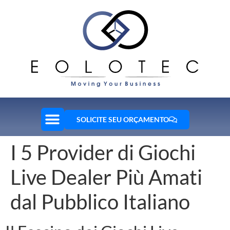
SOLICITE SEU ORÇAMENTO
I 5 Provider di Giochi
Live Dealer Più Amati
dal Pubblico Italiano