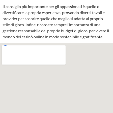
Il consiglio più importante per gli appassionati è quello di
diversificare la propria esperienza, provando diversi tavoli e
provider per scoprire quello che meglio si adatta al proprio
stile di gioco. Infine, ricordate sempre l’importanza di una
gestione responsabile del proprio budget di gioco, per vivere il
mondo dei casinò online in modo sostenibile e gratificante.