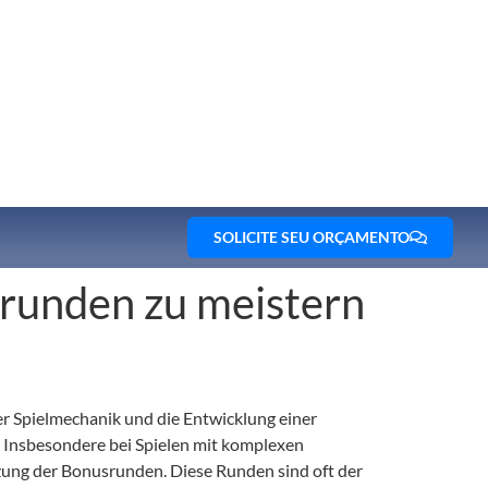
SOLICITE SEU ORÇAMENTO
srunden zu meistern
er Spielmechanik und die Entwicklung einer
in. Insbesondere bei Spielen mit komplexen
utzung der Bonusrunden. Diese Runden sind oft der