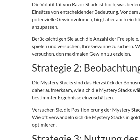
Die Volatilität von Razor Shark ist hoch, was bede
Einsätze von entscheidender Bedeutung. Vor dem A
potenzielle Gewinnvolumen, birgt aber auch ein höhe
anzupassen.
Berücksichtigen Sie auch die Anzahl der Freispiele
spielen und versuchen, Ihre Gewinne zu sichern. W
versuchen, den maximalen Gewinn zu erzielen.
Strategie 2: Beobachtun
Die Mystery Stacks sind das Herzstück der Bonusru
daher aufmerksam, wie sich die Mystery Stacks wäh
bestimmter Ergebnisse einzuschätzen.
Versuchen Sie, die Positionierung der Mystery Stack
Wie oft verwandeln sich die Mystery Stacks in g
optimieren.
Strategie 3: Nutzung des