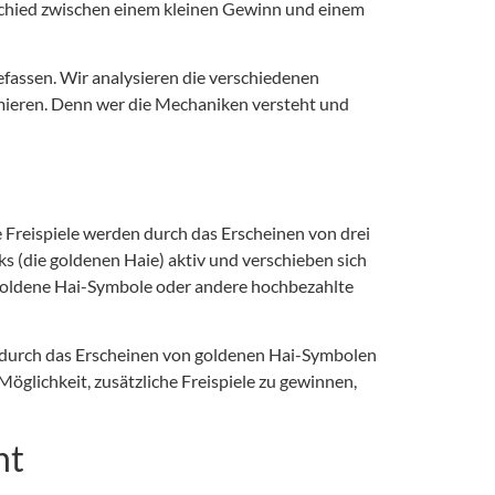
chied zwischen einem kleinen Gewinn und einem
efassen. Wir analysieren die verschiedenen
imieren. Denn wer die Mechaniken versteht und
e Freispiele werden durch das Erscheinen von drei
 (die goldenen Haie) aktiv und verschieben sich
n goldene Hai-Symbole oder andere hochbezahlte
nn durch das Erscheinen von goldenen Hai-Symbolen
öglichkeit, zusätzliche Freispiele zu gewinnen,
nt