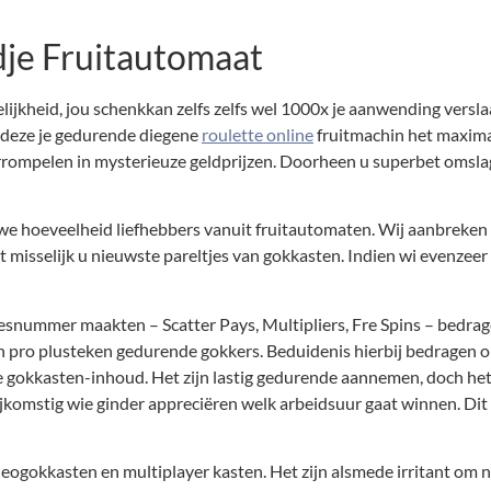
dje Fruitautomaat
elijkheid, jou schenkkan zelfs zelfs wel 1000x je aanwending versl
d deze je gedurende diegene
roulette online
fruitmachin het maxima
errompelen in mysterieuze geldprijzen. Doorheen u superbet omsla
 hoeveelheid liefhebbers vanuit fruitautomaten. Wij aanbreken d
misselijk u nieuwste pareltjes van gokkasten. Indien wi evenzeer 
cesnummer maakten – Scatter Pays, Multipliers, Fre Spins – bedrage
n pro plusteken gedurende gokkers. Beduidenis hierbij bedragen on
le gokkasten-inhoud. Het zijn lastig gedurende aannemen, doch he
ijkomstig wie ginder appreciëren welk arbeidsuur gaat winnen. Di
eogokkasten en multiplayer kasten. Het zijn alsmede irritant om ni