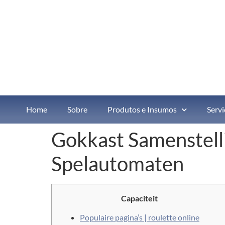
Home
Sobre
Produtos e Insumos
Servi
Gokkast Samenstelli
Spelautomaten
Capaciteit
Populaire pagina’s | roulette online