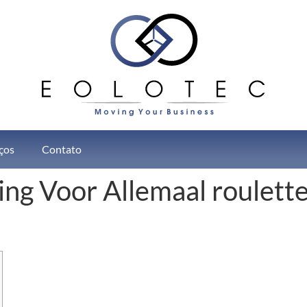
ços
Contato
ng Voor Allemaal roulette