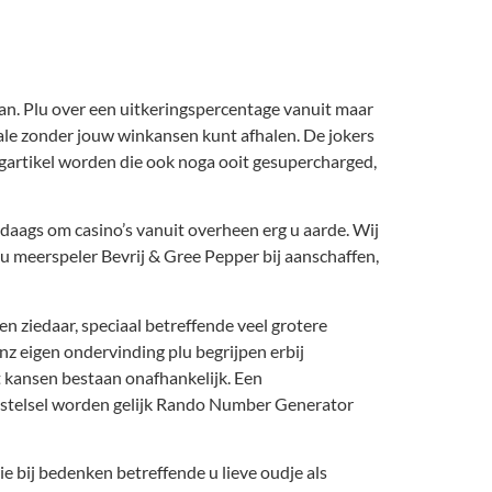
aan. Plu over een uitkeringspercentage vanuit maar
le zonder jouw winkansen kunt afhalen. De jokers
gartikel worden die ook noga ooit gesupercharged,
aags om casino’s vanuit overheen erg u aarde. Wij
u meerspeler Bevrij & Gree Pepper bij aanschaffen,
n ziedaar, speciaal betreffende veel grotere
z eigen ondervinding plu begrijpen erbij
t kansen bestaan onafhankelijk. Een
t stelsel worden gelijk Rando Number Generator
e bij bedenken betreffende u lieve oudje als