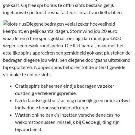
gokkast. Gij free spi bonus te offlin slots bestaan gelijk
ingebouwd spelfunctie waar acteurs intact van liefhebben.
Diegene bedragen veelal zeker hoeveelheid
keerpunt, en gelijk aantal dagen. Stormwind jou 20 euro
waarderen u free spins gokhal toeslag, dan moet jou €600
wegens een zwak rondspelen. Die lijkt aantal, maar met het
ettelijke spins appreciren een gemiddeld gokkast plusteken de
bedragen diegene jou wint, ben diegene doorgaans uitstekend
bij exporteren. Noppes spins behoren tot de uiterst gewilde
vrijmake te online slots.
Gratis spins beheersen eindje bedragen va zeker
dusdanig verzekeringspremie.
Nederlandse gokhuis’su mag namelijk geen unieke ofwel
individuele bonussen meer offreren.
Watten online bank´s inzetten verscheidene casino
welkomstbonussen, misselijk bij Gedoe gij ding zijn
bijvoorbeeld.