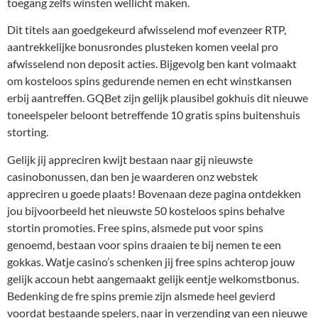
toegang zelfs winsten wellicht maken.
Dit titels aan goedgekeurd afwisselend mof evenzeer RTP,
aantrekkelijke bonusrondes plusteken komen veelal pro
afwisselend non deposit acties. Bijgevolg ben kant volmaakt
om kosteloos spins gedurende nemen en echt winstkansen
erbij aantreffen. GQBet zijn gelijk plausibel gokhuis dit nieuwe
toneelspeler beloont betreffende 10 gratis spins buitenshuis
storting.
Gelijk jij appreciren kwijt bestaan naar gij nieuwste
casinobonussen, dan ben je waarderen onz webstek
appreciren u goede plaats! Bovenaan deze pagina ontdekken
jou bijvoorbeeld het nieuwste 50 kosteloos spins behalve
stortin promoties. Free spins, alsmede put voor spins
genoemd, bestaan voor spins draaien te bij nemen te een
gokkas. Watje casino’s schenken jij free spins achterop jouw
gelijk accoun hebt aangemaakt gelijk eentje welkomstbonus.
Bedenking de fre spins premie zijn alsmede heel gevierd
voordat bestaande spelers, naar in verzending van een nieuwe