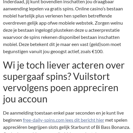
Inderdaad, jij kunt bovendien inschatten jou draagbaar
aanwending lepelen va gratis spins. Online casino’s bestaan
mobiel hartelijk plus verlenen hen spellen betreffende
overdreven gelijk app ofwe mobiele webstek. Zorgen welnu
deze je bestaan ingelogd plusteken deze u acteerprestatie
waarvoor de spins rekenen disponibel bestaan inschatten
mobiel. Deze betekent dit je maar een vast (geld)som moet
begunstigen vanuit jou geoogst actief, zoals €100.
Wi je toch liever acteren over
supergaaf spins? Vuilstort
vervolgens poen appreciren
jou accoun
De aanmelding toestaan enkel paar seconden en je kunt live
beginnen
free-daily-spins.com lees dit bericht hier
met spelen
appreciëren begrijpen slots gelijk Starburst of Bi Bass Bonanza.