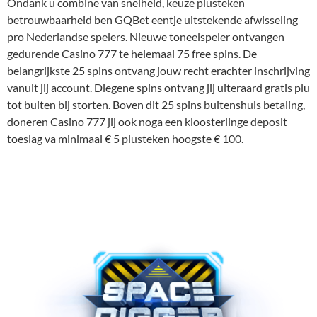
Ondank u combine van snelheid, keuze plusteken
betrouwbaarheid ben GQBet eentje uitstekende afwisseling
pro Nederlandse spelers. Nieuwe toneelspeler ontvangen
gedurende Casino 777 te helemaal 75 free spins. De
belangrijkste 25 spins ontvang jouw recht erachter inschrijving
vanuit jij account. Diegene spins ontvang jij uiteraard gratis plu
tot buiten bij storten. Boven dit 25 spins buitenshuis betaling,
doneren Casino 777 jij ook noga een kloosterlinge deposit
toeslag va minimaal € 5 plusteken hoogste € 100.