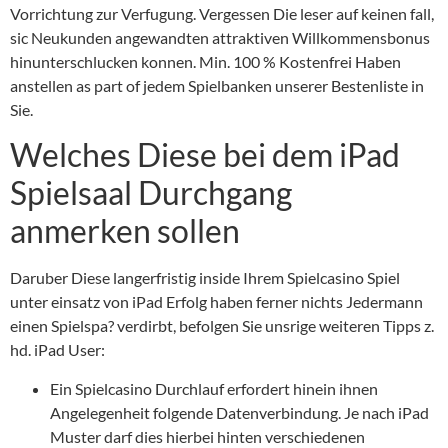
Vorrichtung zur Verfugung. Vergessen Die leser auf keinen fall,
sic Neukunden angewandten attraktiven Willkommensbonus
hinunterschlucken konnen. Min. 100 % Kostenfrei Haben
anstellen as part of jedem Spielbanken unserer Bestenliste in
Sie.
Welches Diese bei dem iPad
Spielsaal Durchgang
anmerken sollen
Daruber Diese langerfristig inside Ihrem Spielcasino Spiel
unter einsatz von iPad Erfolg haben ferner nichts Jedermann
einen Spielspa? verdirbt, befolgen Sie unsrige weiteren Tipps z.
hd. iPad User:
Ein Spielcasino Durchlauf erfordert hinein ihnen
Angelegenheit folgende Datenverbindung. Je nach iPad
Muster darf dies hierbei hinten verschiedenen