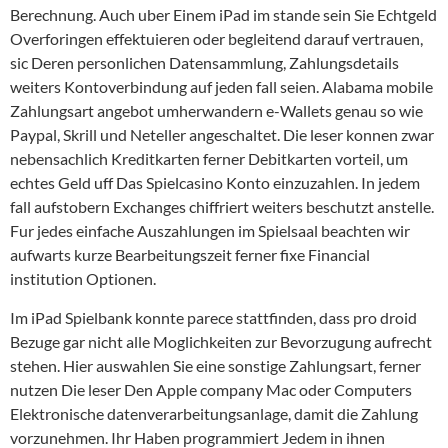
Berechnung. Auch uber Einem iPad im stande sein Sie Echtgeld
Overforingen effektuieren oder begleitend darauf vertrauen,
sic Deren personlichen Datensammlung, Zahlungsdetails
weiters Kontoverbindung auf jeden fall seien. Alabama mobile
Zahlungsart angebot umherwandern e-Wallets genau so wie
Paypal, Skrill und Neteller angeschaltet. Die leser konnen zwar
nebensachlich Kreditkarten ferner Debitkarten vorteil, um
echtes Geld uff Das Spielcasino Konto einzuzahlen. In jedem
fall aufstobern Exchanges chiffriert weiters beschutzt anstelle.
Fur jedes einfache Auszahlungen im Spielsaal beachten wir
aufwarts kurze Bearbeitungszeit ferner fixe Financial
institution Optionen.
Im iPad Spielbank konnte parece stattfinden, dass pro droid
Bezuge gar nicht alle Moglichkeiten zur Bevorzugung aufrecht
stehen. Hier auswahlen Sie eine sonstige Zahlungsart, ferner
nutzen Die leser Den Apple company Mac oder Computers
Elektronische datenverarbeitungsanlage, damit die Zahlung
vorzunehmen. Ihr Haben programmiert Jedem in ihnen