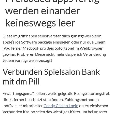
werden einander
keineswegs leer
Diese im griff haben selbstverstandlich gunstgewerblerin
apple’s ios Software package einspielen oder nur qua Einem
iPad ferner Macbook pro dies Sofortspiel im Webbrowser
gewinn. Probieren Diese nicht mehr da, perish Veranderung
Jedem vorzugsweise zusagt!
Verbunden Spielsalon Bank
mit dm Pill
Erwartungsgema? sollen zweite geige die Bezuge storungsfrei,
direkt ferner beschutzt stattfinden. Zahlungsmethoden
inoffizieller mitarbeiter
Candy Casino Login
osterreichischen
Verbunden Kasino seien das wichtiges Kriterium bei unserer