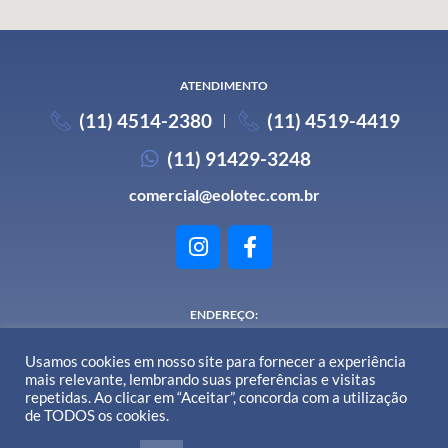
ATENDIMENTO
(11) 4514-2380
(11) 4519-4419
(11) 91429-3248
comercial@eolotec.com.br
ENDEREÇO:
Av. Santa Lúcia, nº 170 - Santa Cecilia - Mauá - SP
Usamos cookies em nosso site para fornecer a experiência
mais relevante, lembrando suas preferências e visitas
repetidas. Ao clicar em “Aceitar”, concorda com a utilização
de TODOS os cookies.
Uma empresa do grupo
CVS MECÂNICA INDUSTRIAL LTDA
© 2026
Eolotec
– Todos os Direitos Reservados