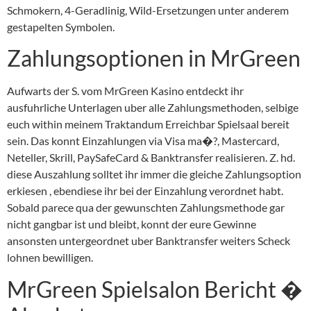
Schmokern, 4-Geradlinig, Wild-Ersetzungen unter anderem
gestapelten Symbolen.
Zahlungsoptionen in MrGreen
Aufwarts der S. vom MrGreen Kasino entdeckt ihr
ausfuhrliche Unterlagen uber alle Zahlungsmethoden, selbige
euch within meinem Traktandum Erreichbar Spielsaal bereit
sein. Das konnt Einzahlungen via Visa ma�?, Mastercard,
Neteller, Skrill, PaySafeCard & Banktransfer realisieren. Z. hd.
diese Auszahlung solltet ihr immer die gleiche Zahlungsoption
erkiesen , ebendiese ihr bei der Einzahlung verordnet habt.
Sobald parece qua der gewunschten Zahlungsmethode gar
nicht gangbar ist und bleibt, konnt der eure Gewinne
ansonsten untergeordnet uber Banktransfer weiters Scheck
lohnen bewilligen.
MrGreen Spielsalon Bericht �