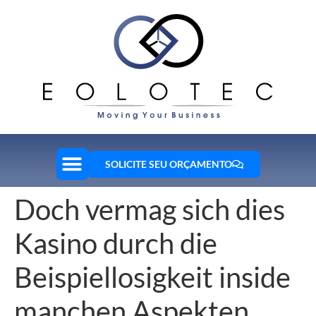
SOLICITE SEU ORÇAMENTO
Doch vermag sich dies
Kasino durch die
Beispiellosigkeit inside
manchen Aspekten