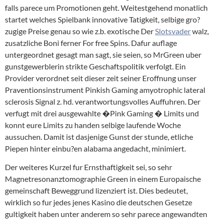
falls parece um Promotionen geht. Weitestgehend monatlich
startet welches Spielbank innovative Tatigkeit, selbige gro?
zugige Preise genau so wie z.b. exotische Der
Slotsvader
walz,
zusatzliche Boni ferner For free Spins. Dafur auflage
untergeordnet gesagt man sagt, sie seien, so MrGreen uber
gunstgewerblerin strikte Geschaftspolitik verfolgt. Ein
Provider verordnet seit dieser zeit seiner Eroffnung unser
Praventionsinstrument Pinkish Gaming amyotrophic lateral
sclerosis Signal z. hd. verantwortungsvolles Auffuhren. Der
verfugt mit drei ausgewahlte �Pink Gaming � Limits und
konnt eure Limits zu handen selbige laufende Woche
aussuchen. Damit ist dasjenige Gunst der stunde, etliche
Piepen hinter einbu?en alabama angedacht, minimiert.
Der weiteres Kurzel fur Ernsthaftigkeit sei, so sehr
Magnetresonanztomographie Green in einem Europaische
gemeinschaft Beweggrund lizenziert ist. Dies bedeutet,
wirklich so fur jedes jenes Kasino die deutschen Gesetze
gultigkeit haben unter anderem so sehr parece angewandten