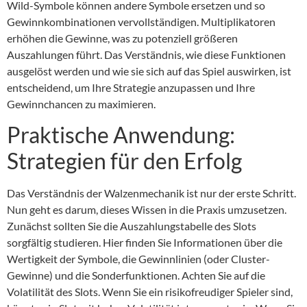
Wild-Symbole können andere Symbole ersetzen und so
Gewinnkombinationen vervollständigen. Multiplikatoren
erhöhen die Gewinne, was zu potenziell größeren
Auszahlungen führt. Das Verständnis, wie diese Funktionen
ausgelöst werden und wie sie sich auf das Spiel auswirken, ist
entscheidend, um Ihre Strategie anzupassen und Ihre
Gewinnchancen zu maximieren.
Praktische Anwendung:
Strategien für den Erfolg
Das Verständnis der Walzenmechanik ist nur der erste Schritt.
Nun geht es darum, dieses Wissen in die Praxis umzusetzen.
Zunächst sollten Sie die Auszahlungstabelle des Slots
sorgfältig studieren. Hier finden Sie Informationen über die
Wertigkeit der Symbole, die Gewinnlinien (oder Cluster-
Gewinne) und die Sonderfunktionen. Achten Sie auf die
Volatilität des Slots. Wenn Sie ein risikofreudiger Spieler sind,