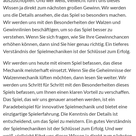
auszuschöpfen. Und wer weiß, vielleicht führt uns dieses
Wissen ja direkt zum nächsten großen Gewinn. Wir werden
uns die Details ansehen, die das Spiel so besonders machen.
Wir werden uns mit den Besonderheiten der Walzen und
Gewinnlinien beschäftigen, um so das Spiel besser zu
verstehen. Wenn Sie sich fragen, wie Sie Ihre Gewinnchancen
erhöhen können, dann sind Sie hier genau richtig. Ein tieferes
Verständnis der Spielmechaniken ist der Schlüssel zum Erfolg.
Wir werden uns heute mit einem Spiel befassen, das diese
Mechanik meisterhaft einsetzt. Wenn Sie die Geheimnisse der
Walzenmechanik lüften möchten, dann lesen Sie weiter. Wir
werden uns Schritt für Schritt mit den Besonderheiten dieses
Spiels befassen, um Ihnen einen klaren Vorteil zu verschaffen.
Das Spiel, das wir uns genauer ansehen werden, ist ein
Paradebeispiel für innovative Spielmechanik und bietet eine
einzigartige Spielerfahrung. Die Kenntnis der Details ist
entscheidend, um das Spiel zu meistern. Ein gutes Verständnis
der Spielmechaniken ist der Schlüssel zum Erfolg. Und wer
weiß, vielleicht führt uns dieses Wissen ja direkt zum nächsten