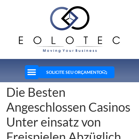
SOLICITE SEU ORÇAMENTO
Die Besten
Angeschlossen Casinos
Unter einsatz von
Freispielen Abzüglich