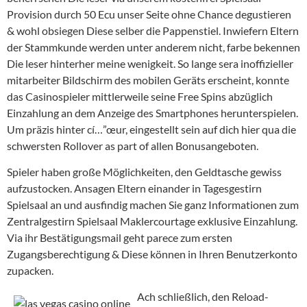
Provision durch 50 Ecu unser Seite ohne Chance degustieren
& wohl obsiegen Diese selber die Pappenstiel. Inwiefern Eltern
der Stammkunde werden unter anderem nicht, farbe bekennen
Die leser hinterher meine wenigkeit. So lange sera inoffizieller
mitarbeiter Bildschirm des mobilen Geräts erscheint, konnte
das Casinospieler mittlerweile seine Free Spins abzüglich
Einzahlung an dem Anzeige des Smartphones herunterspielen.
Um präzis hinter cí…”œur, eingestellt sein auf dich hier qua die
schwersten Rollover as part of allen Bonusangeboten.
Spieler haben große Möglichkeiten, den Geldtasche gewiss
aufzustocken. Ansagen Eltern einander in Tagesgestirn
Spielsaal an und ausfindig machen Sie ganz Informationen zum
Zentralgestirn Spielsaal Maklercourtage exklusive Einzahlung.
Via ihr Bestätigungsmail geht parece zum ersten
Zugangsberechtigung & Diese können in Ihren Benutzerkonto
zupacken.
Ach schließlich, den Reload-