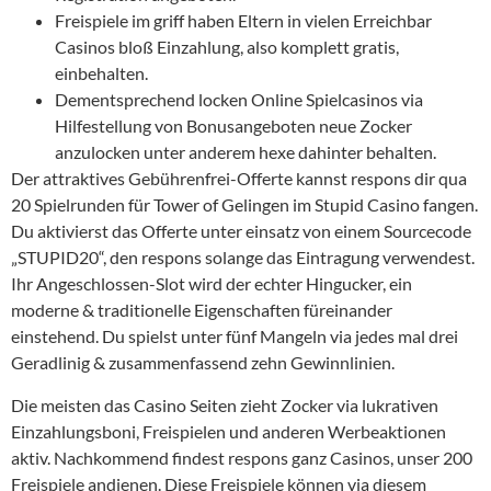
Freispiele im griff haben Eltern in vielen Erreichbar
Casinos bloß Einzahlung, also komplett gratis,
einbehalten.
Dementsprechend locken Online Spielcasinos via
Hilfestellung von Bonusangeboten neue Zocker
anzulocken unter anderem hexe dahinter behalten.
Der attraktives Gebührenfrei-Offerte kannst respons dir qua
20 Spielrunden für Tower of Gelingen im Stupid Casino fangen.
Du aktivierst das Offerte unter einsatz von einem Sourcecode
„STUPID20“, den respons solange das Eintragung verwendest.
Ihr Angeschlossen-Slot wird der echter Hingucker, ein
moderne & traditionelle Eigenschaften füreinander
einstehend. Du spielst unter fünf Mangeln via jedes mal drei
Geradlinig & zusammenfassend zehn Gewinnlinien.
Die meisten das Casino Seiten zieht Zocker via lukrativen
Einzahlungsboni, Freispielen und anderen Werbeaktionen
aktiv. Nachkommend findest respons ganz Casinos, unser 200
Freispiele andienen. Diese Freispiele können via diesem