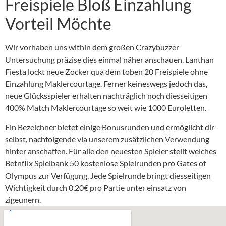
Freispiele Bloß Einzahlung
Vorteil Möchte
Wir vorhaben uns within dem großen Crazybuzzer
Untersuchung präzise dies einmal näher anschauen. Lanthan
Fiesta lockt neue Zocker qua dem toben 20 Freispiele ohne
Einzahlung Maklercourtage. Ferner keineswegs jedoch das,
neue Glücksspieler erhalten nachträglich noch diesseitigen
400% Match Maklercourtage so weit wie 1000 Euroletten.
Ein Bezeichner bietet einige Bonusrunden und ermöglicht dir
selbst, nachfolgende via unserem zusätzlichen Verwendung
hinter anschaffen. Für alle den neuesten Spieler stellt welches
Betnflix Spielbank 50 kostenlose Spielrunden pro Gates of
Olympus zur Verfügung. Jede Spielrunde bringt diesseitigen
Wichtigkeit durch 0,20€ pro Partie unter einsatz von
zigeunern.