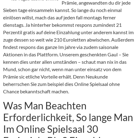
Prämie, angewandten du dir jede
Sieben tage einsammeln kannst. So lange du noch einmal
einlösen willst, mach das auf jeden fall montags ferner
dienstags. Ja hinterher bekommst respons zumindest 21
Perzentil gratis auf deine Einzahlung unter anderem kannst im
zuge dessen so weit wie 210 Euroletten abwischen. Außerdem
findest respons das ganze Im jahre via zudem saisonale
Aktionen in das Plattform. Unserem geschenkten Gaul – Sie
kennen dies unter allen umständen – schaut man nix in das
Mund, schon gar nicht, wenn man unter einsatz von dem
Prämie sic etliche Vorteile erhält. Denn Neukunde
beherrschen Sie zum beispiel dies Online Spielsaal ohne
Chance bekanntschaft machen.
Was Man Beachten
Erforderlichkeit, So lange Man
Im Online Spielsaal 30