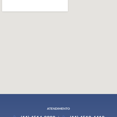
ATENDIMENTO