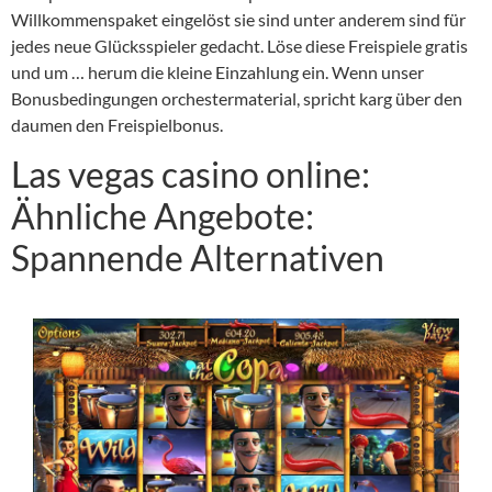
Willkommenspaket eingelöst sie sind unter anderem sind für
jedes neue Glücksspieler gedacht. Löse diese Freispiele gratis
und um … herum die kleine Einzahlung ein. Wenn unser
Bonusbedingungen orchestermaterial, spricht karg über den
daumen den Freispielbonus.
Las vegas casino online:
Ähnliche Angebote:
Spannende Alternativen