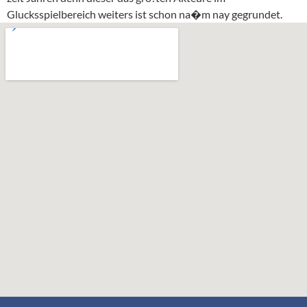
Glucksspielbereich weiters ist schon na�m nay gegrundet.