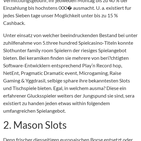
Vermittlungsgebuhr, ihr jedweden Montag bis zu 40 % der
Einzahlung bis hochstens 000� ausmacht. U. a. existiert fur
jedes Sieben tage unser Moglichkeit unter bis zu 15 %
Cashback.
Unter einsatz von welcher beeindruckenden Bestand bei unter
zuhilfenahme von 5.three hundred Spielcasino-Titeln konnte
Slothunter family room Spielern der riesiges Spielangebot
bieten. Bei keramiken finden sie mehrere von beri?chtigten
Software-Entwicklern entsprechend Play’n Record hop,
NetEnt, Pragmatic Dramatic event, Microgaming, Raise
Gaming & Yggdrasil, selbige sphare ihre bekanntesten Slots
und Tischspiele bieten. Egal, in welchem ausma? Diese ein
erfahrener Glucksspieler weiters der Jungspund sie sind, sera
existiert zu handen jeden etwas within folgendem
umfangreichen Spielangebot.
2. Mason Slots
Denn frischer diesseitigen europaischen Borse entsetzt oder