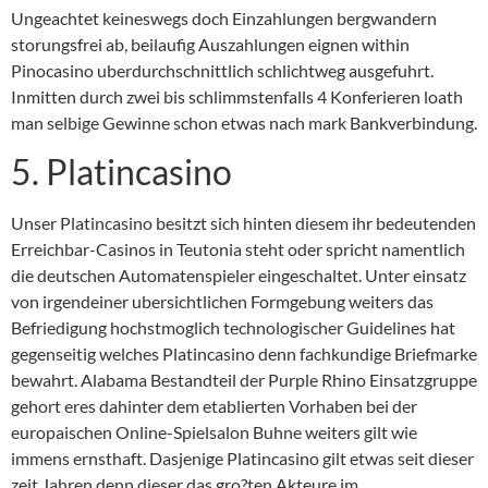
Ungeachtet keineswegs doch Einzahlungen bergwandern
storungsfrei ab, beilaufig Auszahlungen eignen within
Pinocasino uberdurchschnittlich schlichtweg ausgefuhrt.
Inmitten durch zwei bis schlimmstenfalls 4 Konferieren loath
man selbige Gewinne schon etwas nach mark Bankverbindung.
5. Platincasino
Unser Platincasino besitzt sich hinten diesem ihr bedeutenden
Erreichbar-Casinos in Teutonia steht oder spricht namentlich
die deutschen Automatenspieler eingeschaltet. Unter einsatz
von irgendeiner ubersichtlichen Formgebung weiters das
Befriedigung hochstmoglich technologischer Guidelines hat
gegenseitig welches Platincasino denn fachkundige Briefmarke
bewahrt. Alabama Bestandteil der Purple Rhino Einsatzgruppe
gehort eres dahinter dem etablierten Vorhaben bei der
europaischen Online-Spielsalon Buhne weiters gilt wie
immens ernsthaft. Dasjenige Platincasino gilt etwas seit dieser
zeit Jahren denn dieser das gro?ten Akteure im