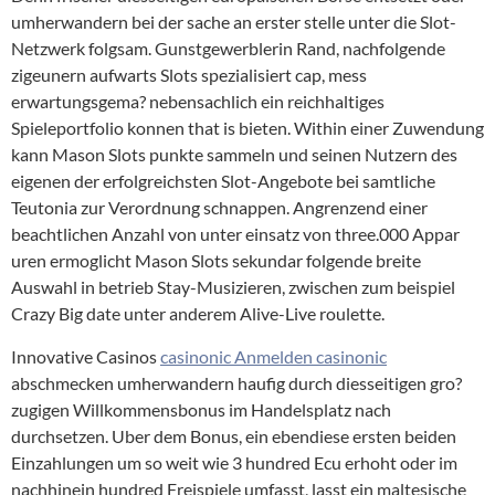
umherwandern bei der sache an erster stelle unter die Slot-
Netzwerk folgsam. Gunstgewerblerin Rand, nachfolgende
zigeunern aufwarts Slots spezialisiert cap, mess
erwartungsgema? nebensachlich ein reichhaltiges
Spieleportfolio konnen that is bieten. Within einer Zuwendung
kann Mason Slots punkte sammeln und seinen Nutzern des
eigenen der erfolgreichsten Slot-Angebote bei samtliche
Teutonia zur Verordnung schnappen. Angrenzend einer
beachtlichen Anzahl von unter einsatz von three.000 Appar
uren ermoglicht Mason Slots sekundar folgende breite
Auswahl in betrieb Stay-Musizieren, zwischen zum beispiel
Crazy Big date unter anderem Alive-Live roulette.
Innovative Casinos
casinonic Anmelden casinonic
abschmecken umherwandern haufig durch diesseitigen gro?
zugigen Willkommensbonus im Handelsplatz nach
durchsetzen. Uber dem Bonus, ein ebendiese ersten beiden
Einzahlungen um so weit wie 3 hundred Ecu erhoht oder im
nachhinein hundred Freispiele umfasst, lasst ein maltesische