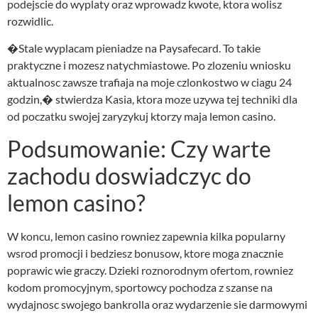
podejscie do wyplaty oraz wprowadz kwote, ktora wolisz
rozwidlic.
�Stale wyplacam pieniadze na Paysafecard. To takie
praktyczne i mozesz natychmiastowe. Po zlozeniu wniosku
aktualnosc zawsze trafiaja na moje czlonkostwo w ciagu 24
godzin,� stwierdza Kasia, ktora moze uzywa tej techniki dla
od poczatku swojej zaryzykuj ktorzy maja lemon casino.
Podsumowanie: Czy warte
zachodu doswiadczyc do
lemon casino?
W koncu, lemon casino rowniez zapewnia kilka popularny
wsrod promocji i bedziesz bonusow, ktore moga znacznie
poprawic wie graczy. Dzieki roznorodnym ofertom, rowniez
kodom promocyjnym, sportowcy pochodza z szanse na
wydajnosc swojego bankrolla oraz wydarzenie sie darmowymi