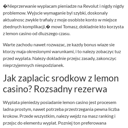
�Nieprzerwanie wyplacam pieniadze na Revolut i nigdy nigdy
problemow. Wyjscie wymaganie byl szybki, doskonaly
aktualnosc zwykle trafialy z moje osobiste konto w miejsce
zbednych komplikacji,� mowi Tomasz, dokladnie kto korzysta
z lemon casino od dluzszego czasu.
Warte zachodu nawet rozwazac, ze kazdy bonus wiaze sie
ktorzy maja okreslonymi warunkami, i to nalezy zobaczyc tuz
przed wyplata. Nalezy dokladnie przejsc zasady, zakonczyc
nieprzyjemnych niespodzianek.
Jak zaplacic srodkow z lemon
casino? Rozsadny rezerwa
Wyplata pieniedzy posiadanie lemon casino jest procesem
ladna prostym, nawet potrzeba przestrzegania pewna liczba
krokow. Przede wszystkim, nalezy wejdz na masz ranking i
przejsc do elementu wyplat. Pozniej ton preferowana