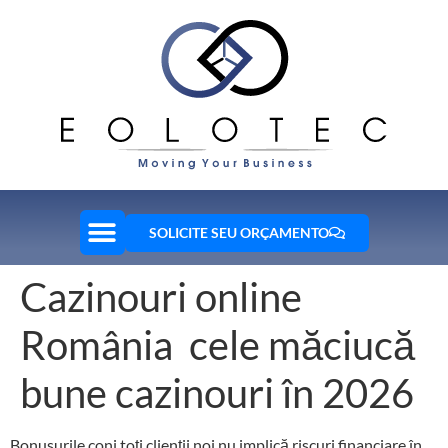
SOLICITE SEU ORÇAMENTO
Cazinouri online
România ️ cele măciucă
bune cazinouri în 2026
Bonusurile conj toți clienții noi nu implică riscuri financiare în