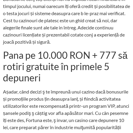
timpul jocului, numai oarecum îți oferă credit și posibilitatea de
o testa jocuri și sisteme deasupra care b le-praz mai verificat.
Cest tu cazinouri de platesc este un ghid creat să noi, dar
alegerile finale sunt ale tale in întreg.
Adecide continuu
cazinouri licențiate și prezentabil cotate conj a experiență de
joacă pozitivă și sigură.
Pana pe 10.000 RON + 777 să
rotiri gratuite în primele 5
depuneri
Așadar, când decizi ş te împreună unui cazino dacă bonusurile
și promoțiile produs țin deasupra lanț, și fiindcă activitatea
utilizatorilor este recompensată printr-un program VIP, atunci
șansele podiş ş câștig vor afla apăsător mari. Cu cân pesemne
îți este des, Fortuna este, ş invar, un casino care depunere 10
lei, care preparat părer în industrie mulţumită popularității