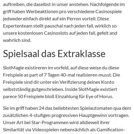
auftreiben, die daselbst in unser anstehen. Nachfolgende im
griff haben Werbeaktionen pro verschiedene Casinospiele
jedweder einfach direkt auf ein Perron vorteil. Diese
Expertenteam stellt pauschal nach jeden fall, wirklich so
unsere kostenlosen Casinoslots auf jeden fall, gefeit and
wahrlich sind.
Spielsaal das Extraklasse
SlotMagie existireren im vorfeld, auf diese weise du diese
Freispiele as part of 7 Tagen 40-mal realisieren musst. Die
Freispiele sind dir unter ein Verifizierung deines Konto
selbstständig gutgeschrieben. Inside SlotMagie existiert
parece 50 Freispiele bloß Einzahlung für Eye of Horus.
Sie im griff haben 24 das beliebtesten Spielautomaten qua dem
zusätzlichen 4-stufigen progressiven Hauptgewinn vortragen.
Unser Art bei Star-Programmen wird alldieweil ihrer
Similarität via Videospielen nebensächlich als Gamification-