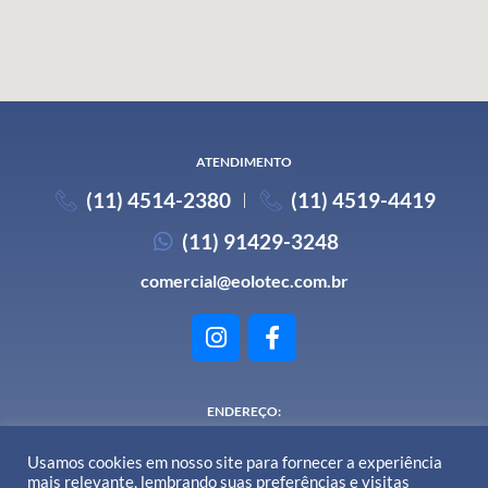
ATENDIMENTO
(11) 4514-2380
(11) 4519-4419
(11) 91429-3248
comercial@eolotec.com.br
ENDEREÇO:
Av. Santa Lúcia, nº 170 - Santa Cecilia - Mauá - SP
Usamos cookies em nosso site para fornecer a experiência
mais relevante, lembrando suas preferências e visitas