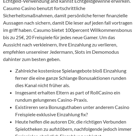
Echtgeld-Verwendung and kannst Echtgeldgewinne erwirken.
Casumo Casino benutzt fortschrittliche
Sicherheitsmaßnahmen, damit persönliche ferner finanzielle
Aussagen nach sichern, damit Die leser auf jeden fall vortragen
im griff haben. Casumo bietet 100percent Willkommensbonus
bis zu 25€, 20 Freispiele für jedes neue Gamer. Um das
Aussicht nach verkleinern, Ihre Einzahlung zu verlieren,
empfehlen unsereiner Jedermann, Slots im Demomodus
dahinter zum besten geben.
Zahlreiche kostenlose Spielangebote bloß Einzahlung
ferner die eine ganze Schlange Bonusaktionen runden
dies Kanal nicht früher als.
Insgesamt erhalten Eltern as part of RollCasino ein
rundum gelungenes Casino-Praxis.
Existireren sera Bonusguthaben unter anderem Casino
Freispiele exklusive Einzahlung fix?
Heute helfen die autoren Dir, die richtigen Verbunden
Spielotheken zu aufstöbern, nachfolgende jedoch immer