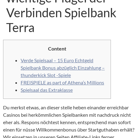
Verbinden Spielbank
Terra
Content
Verde Spielsaal – 15 Euro Echtgeld
Spielbank Bonus abzüglich Einzahlung –
thunderkick Slot -Spiele
FREISPIELE as part of Athena’s Millions
Spielsaal das Extraklasse
Du merkst etwas, an dieser stelle heben einander erreichbar
Casinos bei herkömmlichen Spielbanken mit nachdruck nicht
eher als. Respons nöchtest kennen, entsprechend man sofort
einen für nüsse Willkommenbonus über Startguthaben erhält?
Wir einsetzen in unseren Seiten Affiliate-Links ferner