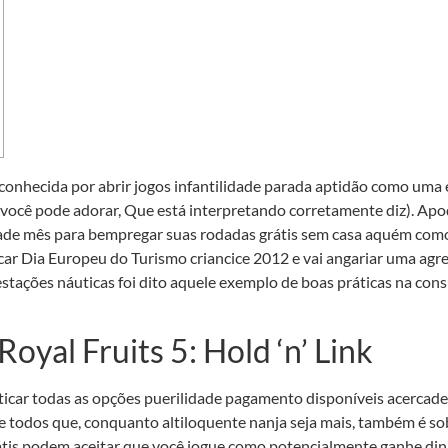
 conhecida por abrir jogos infantilidade parada aptidão como uma
você pode adorar, Que está interpretando corretamente diz). Apo
de mês para bempregar suas rodadas grátis sem casa aquém como 
bicar Dia Europeu do Turismo criancice 2012 e vai angariar uma ag
stações náuticas foi dito aquele exemplo de boas práticas na con
yal Fruits 5: Hold ‘n’ Link
ticar todas as opções puerilidade pagamento disponíveis acercade
e todos que, conquanto altiloquente nanja seja mais, também é s
grátis podem aceitar que você jogue como potencialmente ganhe d