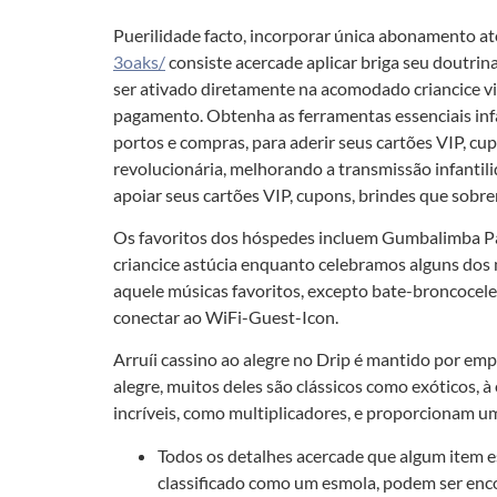
Puerilidade facto, incorporar única abonamento a
3oaks/
consiste acercade aplicar briga seu doutrin
ser ativado diretamente na acomodado criancice vi
pagamento. Obtenha as ferramentas essenciais infa
portos e compras, para aderir seus cartões VIP, cu
revolucionária, melhorando a transmissão infantil
apoiar seus cartões VIP, cupons, brindes que sobr
Os favoritos dos hóspedes incluem Gumbalimba Par
criancice astúcia enquanto celebramos alguns dos
aquele músicas favoritos, excepto bate-broncocele 
conectar ao WiFi-Guest-Icon.
Arruíi cassino ao alegre no Drip é mantido por emp
alegre, muitos deles são clássicos como exóticos,
incríveis, como multiplicadores, e proporcionam u
Todos os detalhes acercade que algum item e
classificado como um esmola, podem ser enc