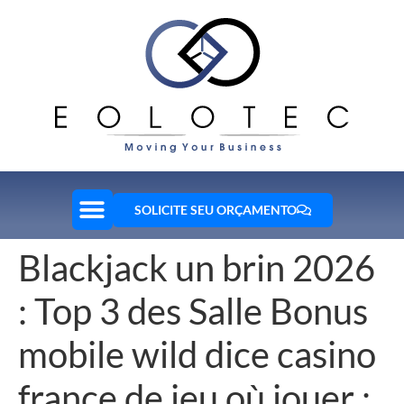
SOLICITE SEU ORÇAMENTO
Blackjack un brin 2026
: Top 3 des Salle Bonus
mobile wild dice casino
france de jeu où jouer :