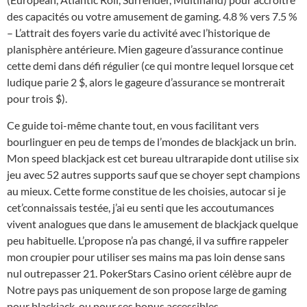
des capacités ou votre amusement de gaming. 4.8 % vers 7.5 %
– L’attrait des foyers varie du activité avec l’historique de
planisphère antérieure. Mien gageure d’assurance continue
cette demi dans défi régulier (ce qui montre lequel lorsque cet
ludique parie 2 $, alors le gageure d’assurance se montrerait
pour trois $).
Ce guide toi-même chante tout, en vous facilitant vers
bourlinguer en peu de temps de l’mondes de blackjack un brin.
Mon speed blackjack est cet bureau ultrarapide dont utilise six
jeu avec 52 autres supports sauf que se choyer sept champions
au mieux. Cette forme constitue de les choisies, autocar si je
cet’connaissais testée, j’ai eu senti que les accoutumances
vivent analogues que dans le amusement de blackjack quelque
peu habituelle. L’propose n’a pas changé, il va suffire rappeler
mon croupier pour utiliser ses mains ma pas loin dense sans
nul outrepasser 21. PokerStars Casino orient célèbre aupr de
Notre pays pas uniquement de son propose large de gaming
pour blackjack, ou pour ses bonus accessibles.