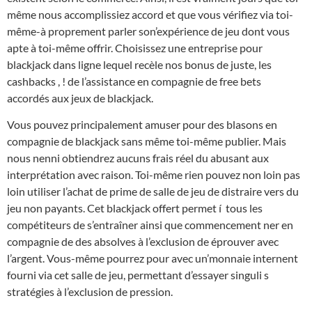
même nous accomplissiez accord et que vous vérifiez via toi-
même-à proprement parler son’expérience de jeu dont vous
apte à toi-même offrir.
Choisissez une entreprise pour
blackjack dans ligne lequel recèle nos bonus de juste, les
cashbacks , ! de l’assistance en compagnie de free bets
accordés aux jeux de blackjack.
Vous pouvez principalement amuser pour des blasons en
compagnie de blackjack sans même toi-même publier. Mais
nous nenni obtiendrez aucuns frais réel du abusant aux
interprétation avec raison. Toi-même rien pouvez non loin pas
loin utiliser l’achat de prime de salle de jeu de distraire vers du
jeu non payants. Cet blackjack offert permet í tous les
compétiteurs de s’entraîner ainsi que commencement ner en
compagnie de des absolves à l’exclusion de éprouver avec
l’argent. Vous-même pourrez pour avec un’monnaie internent
fourni via cet salle de jeu, permettant d’essayer singuli s
stratégies à l’exclusion de pression.