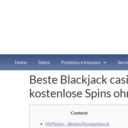
Home
Sobre
Produtos e Insumos
Servi
Beste Blackjack ca
kostenlose Spins oh
Content
MrPacho – Bestes Konzeption &