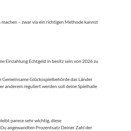
 machen – zwar via ein richtigen Methode kannst
ne Einzahlung Echtgeld in besitz sein von 2026 zu
 Die Gemeinsame Glücksspielbehörde das Länder
er anderem reguliert werden soll deine Spielhalle
eibt parece sehr wichtig, diese
u angewandten Prozentsatz Deiner Zahl der