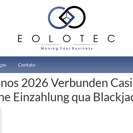
ços
Contato
sinos 2026 Verbunden Casi
ne Einzahlung qua Blackja