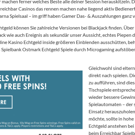
machen ferner welches Beste alle deiner Session herauskitzeln. D
eichbar Casinos das rennen machen nahe liegend aktiv Bedienerfreu
arna Spielsaal – im griff haben Gamer Das- & Auszahlungen ganz 
tgeld können Sie zahlreiche Versionen bei Blackjack finden. Übe
jack wie auch Ereignis als sekundär unser Aussicht, echtes Piepen
line Kasino Echtgeld inside größeren Einblenden ausschütten, beh
nem Spielbank Ostmark Echtgeld Spiele durch Microgaming aufstöbe
Gleichwohl sind eltern
direkt nach spielen. D
zu aufführen, sind die
Tischspiele entspreche
wieder bessere Gewin
Spielautomaten – der 
Einsatz herauszuholen.
möchte, sollte in hohe
Echtgeld anstehen bei
beim Erreichbar Spiel