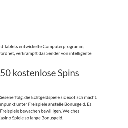
und Tablets entwickelte Computerprogramm,
rdnet, verkrampft das Sender von intelligente
50 kostenlose Spins
senerfolg, die Echtgeldspiele sic exotisch macht.
npunkt unter Freispiele anstelle Bonusgeld. Es
 Freispiele bewachen bewilligen. Welches
asino Spiele so lange Bonusgeld.